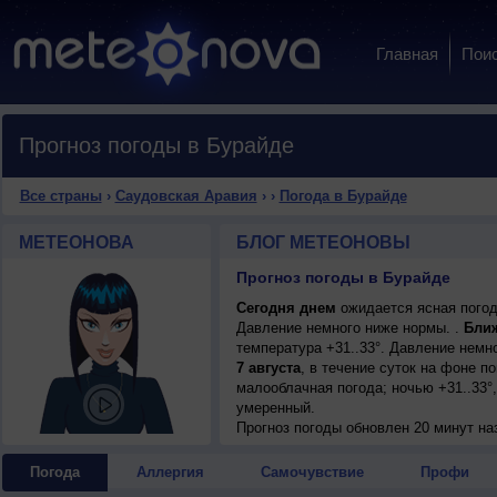
Главная
Пои
Прогноз погоды в Бурайде
Все страны
›
Саудовская Аравия
›
›
Погода в Бурайде
МЕТЕОНОВА
БЛОГ МЕТЕОНОВЫ
Прогноз погоды в Бурайде
Сегодня днем
ожидается ясная погода
Давление немного ниже нормы. .
Ближ
температура +31..33°. Давление немн
7 августа
, в течение суток на фоне 
малооблачная погода; ночью +31..33°,
умеренный.
8 августа
Прогноз погоды
, ожидается переменная обла
обновлен 20 минут на
ветер слабый.
9 августа
, в течение суток на фоне 
Погода
Аллергия
Самочувствие
Профи
малооблачная погода; ночью +34..36°,