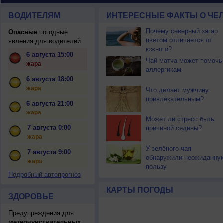
ВОДИТЕЛЯМ
ИНТЕРЕСНЫЕ ФАКТЫ О ЧЕЛ
Почему северный загар
Опасные
погодные
цветом отличается от
явления для водителей
южного?
6 августа 15:00
Чай матча может помочь
жара
аллергикам
6 августа 18:00
жара
Что делает мужчину
привлекательным?
6 августа 21:00
жара
Может ли стресс быть
7 августа 0:00
причиной седины?
жара
У зелёного чая
7 августа 9:00
обнаружили неожиданну
жара
пользу
Подробный автопрогноз
КАРТЫ ПОГОДЫ
ЗДОРОВЬЕ
Предупреждения для
метеочувствительных