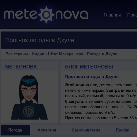
Главная
Пои
Прогноз погоды в Дхуле
Все страны
›
Индия
›
Штат Махараштра
›
Погода в Дхуле
МЕТЕОНОВА
БЛОГ МЕТЕОНОВЫ
Прогноз погоды в Дхуле
Этой ночью
ожидается переменная об
немного ниже нормы.
Завтра днем
пер
восточный, сильный, порывы до 9 м/с
8 августа
, в течение суток на фоне 
переменная облачность; ночью +24..26
сильный, порывы до 9 м/с.
9 августа
Прогноз погоды
, в течение суток на фоне 
обновлен 5 часов 36 м
малооблачная погода; ночью +24..26°,
порывы до 8 м/с.
Погода
Аллергия
Самочувствие
Профи
10 августа
, ожидается переменная обл