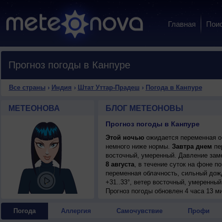
Главная
Пои
Прогноз погоды в Канпуре
Все страны
›
Индия
›
Штат Уттар-Прадеш
›
Погода в Канпуре
МЕТЕОНОВА
БЛОГ МЕТЕОНОВЫ
Прогноз погоды в Канпуре
Этой ночью
ожидается переменная об
немного ниже нормы.
Завтра днем
пер
восточный, умеренный. Давление заме
8 августа
, в течение суток на фоне 
переменная облачность, сильный дожд
+31..33°, ветер восточный, умеренный
9 августа
Прогноз погоды
, в течение суток на фоне 
обновлен 4 часа 13 ми
переменная облачность, сильный дожд
+33..35°, ветер западный, умеренный.
Погода
Аллергия
Самочувствие
Профи
10 августа
, ожидается переменная об