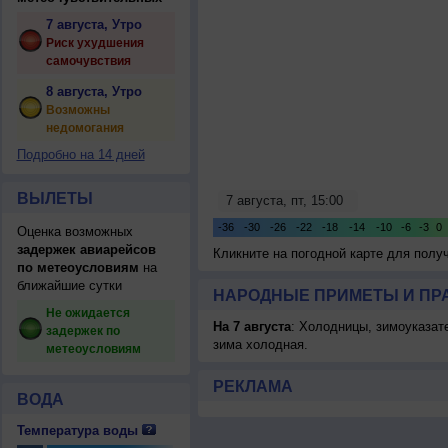
7 августа, Утро
Риск ухудшения
самочувствия
8 августа, Утро
Возможны
недомогания
Подробно на 14 дней
ВЫЛЕТЫ
Оценка возможных
задержек авиарейсов
Кликните на погодной карте для пол
по метеоусловиям
на
ближайшие сутки
НАРОДНЫЕ ПРИМЕТЫ И ПР
Не ожидается
На 7 августа
: Холодницы, зимоуказат
задержек по
зима холодная.
метеоусловиям
РЕКЛАМА
ВОДА
Температура воды