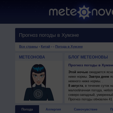
Прогноз погоды в Хумэне
Все страны
›
Китай
›
›
Погода в Хумэне
МЕТЕОНОВА
БЛОГ МЕТЕОНОВЫ
Прогноз погоды в Хумэн
Этой ночью
ожидается ясная
ниже нормы.
Завтра днем
яс
немного ниже нормы. .
8 августа
, в течение суток 
малооблачная погода, неболь
северо-западный, умеренный
9 августа
Прогноз погоды
, в течение суток 
обновлен 41
переменная облачность; ночь
умеренный.
Погода
Аллергия
Самочувствие
П
10 августа
, ожидается перем