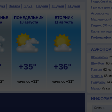
Подробный пр
ренный.
дня
Завтра
3 дня
Неделя
10 дней
14 дней
Прогноз для 
Агропрогноз 
ЕНЬЕ
ПОНЕДЕЛЬНИК
ВТОРНИК
Медицинский 
та
10 августа
11 августа
Индекс УФ-из
Карты погоды
Инфографик
АЭРОПОР
Шэньчжэнь
25
Шек-Конг
60 
°
+35°
+36°
Гонконг
62 км
Фошань
68 к
2°
ночью: +31°
ночью: +31°
Гуанджоу
74 
Макао
75 км
ИНФОРМЕ