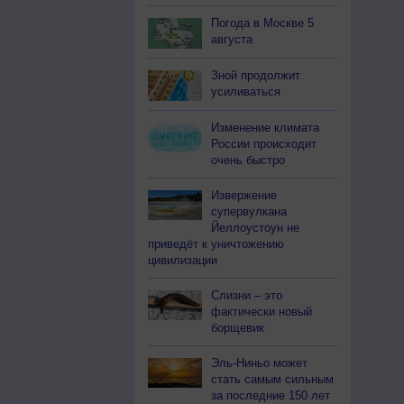
Погода в Москве 5
августа
Зной продолжит
усиливаться
Изменение климата
России происходит
очень быстро
Извержение
супервулкана
Йеллоустоун не
приведёт к уничтожению
цивилизации
Слизни – это
фактически новый
борщевик
Эль-Ниньо может
стать самым сильным
за последние 150 лет