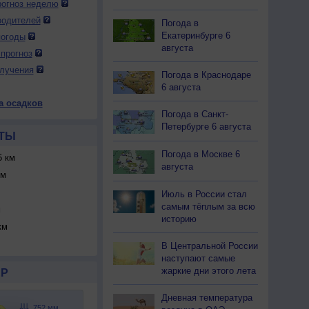
огноз неделю
водителей
Погода в
Екатеринбурге 6
погоды
августа
прогноз
лучения
Погода в Краснодаре
6 августа
а осадков
Погода в Санкт-
Петербурге 6 августа
ТЫ
Погода в Москве 6
 км
августа
км
Июль в России стал
самым тёплым за всю
м
историю
км
В Центральной России
наступают самые
жаркие дни этого лета
Р
Дневная температура