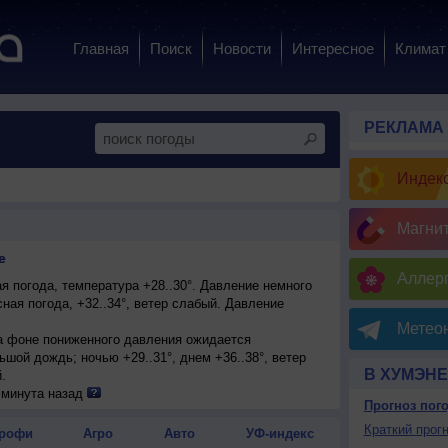
Главная
Поиск
Новости
Интересное
Климат
РЕКЛАМА
Индекс
Магни
е
Аллерг
 погода, температура +28..30°. Давление немного
ная погода, +32..34°, ветер слабый. Давление
Метеон
на фоне пониженного давления ожидается
шой дождь; ночью +29..31°, днем +36..38°, ветер
В ХУМЭНЕ
.
на фоне пониженного давления ожидается
 минута назад
Прогноз пог
ю +31..33°, днем +36..38°, ветер северо-западный,
Краткий прогн
рофи
Агро
Авто
УФ-индекс
енная облачность; ночью +30..32°, днем +34..36°,