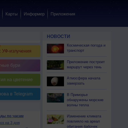
Карты
Информер
Приложения
НОВОСТИ
Космическая погода и
транспорт
 УФ-излучения
Приложение построит
тные бури
маршрут через тень
Атмосфера начала
ия на цветение
замерзать
ова в Telegram
В Приморье
обнаружены морские
волны тепла
оды по часам
Изменение климата
повлияло на ареал
оз на 3 дня
обитания бабочек