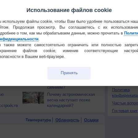
Использование файлов cookie
 О ЧЕЛОВЕКЕ И ПРИРОДЕ
 используем файлы cookie, чтобы Вам было удобнее пользоваться на
й загар
Букет сирени вреден для
Установите
тся от
йтом. Продолжая просмотр, Вы соглашаетесь с их использовани
здоровья
дробнее о том, как мы обрабатываем данные, можно прочитать в
Полит
ПОНРАВИ
нфиденциальности
.
т помочь
7 советов как отрастить
Сделать стар
 также можете самостоятельно ограничить или полностью запрет
длинные и блестящие
охранение файлов cookie, изменив соответствующие настрой
волосы
Добавить в И
зопасности в Вашем веб-браузере.
ть
Почему детям не
Экпорт погод
рекомендуется веганская
диета?
КОНТАКТ
Принять
бабушки
Как правильно вести
ы для
фотоохоту за северным
О проекте
сиянием?
Политика
ью
Почему астрономическая
конфиденциа
весна наступает позже
Частые вопр
сстройств
календарной?
Гостевая книг
Температура
Облачность
Осадки