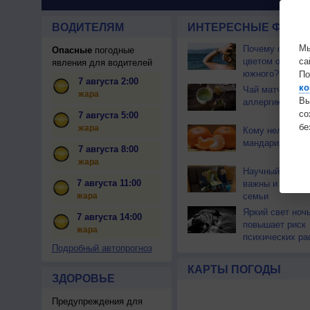
ВОДИТЕЛЯМ
ИНТЕРЕСНЫЕ ФАКТЫ
Мы
Почему северны
Опасные
погодные
цветом отличае
са
явления для водителей
южного?
По
7 августа 2:00
ко
Чай матча може
жара
Вы
аллергикам
с
7 августа 5:00
бе
жара
Кому нельзя ес
мандарины?
7 августа 8:00
жара
Научный факт: 
7 августа 11:00
важны и полезн
жара
семьи
Яркий свет ноч
7 августа 14:00
повышает риск
жара
психических ра
Подробный автопрогноз
КАРТЫ ПОГОДЫ
ЗДОРОВЬЕ
Предупреждения для