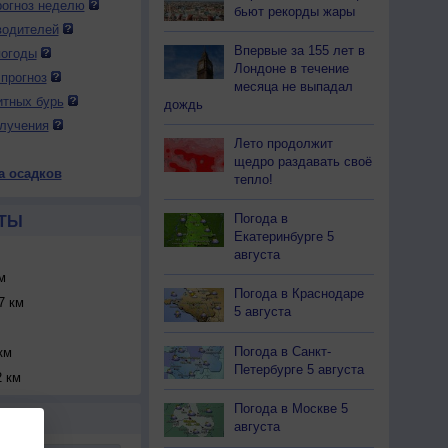
огноз неделю
бьют рекорды жары
водителей
Впервые за 155 лет в
погоды
Лондоне в течение
прогноз
месяца не выпадал
итных бурь
дождь
лучения
Лето продолжит
щедро раздавать своё
а осадков
тепло!
Погода в
ТЫ
Екатеринбурге 5
августа
м
Погода в Краснодаре
7 км
5 августа
Погода в Санкт-
км
Петербурге 5 августа
 км
Погода в Москве 5
Р
августа