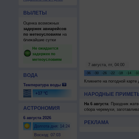
ВЫЛЕТЫ
Оценка возможных
задержек авиарейсов
по метеоусловиям
на
ближайшие сутки
Не ожидается
задержек по
метеоусловиям
ВОДА
Кликните на погодной карте
Температура воды
+17 °C
НАРОДНЫЕ ПРИМЕТЫ
На 6 августа
: Праздник жатв
АСТРОНОМИЯ
сбора черемухи, заготавлив
6 августа 2026
РЕКЛАМА
Долгота дня: 14:24
Восход: 07:03