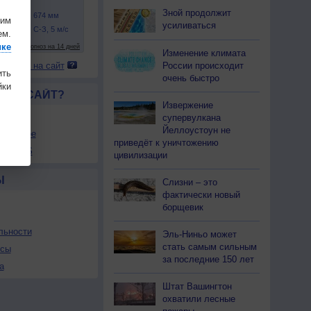
Зной продолжит
шим
усиливаться
ем.
ике
Изменение климата
России происходит
 погоду на сайт
ить
очень быстро
ки
ЛСЯ САЙТ?
Извержение
товой
супервулкана
Йеллоустоун не
збранное
приведёт к уничтожению
ы в RSS
цивилизации
Ы
Слизни – это
фактически новый
борщевик
льности
Эль-Ниньо может
стать самым сильным
осы
за последние 150 лет
а
Штат Вашингтон
охватили лесные