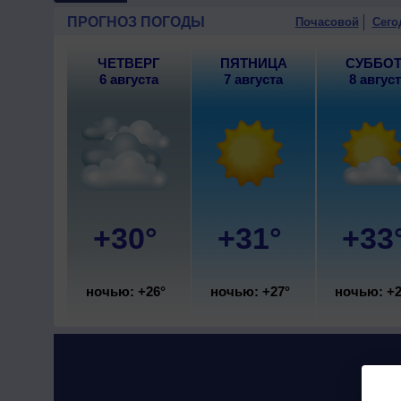
10 августа
, ожидается малоо
ПРОГНОЗ ПОГОДЫ
Почасовой
Сего
ветер северный, умеренный.
ЧЕТВЕРГ
ПЯТНИЦА
СУББО
6 августа
7 августа
8 авгус
+30°
+31°
+33
ночью: +26°
ночью: +27°
ночью: +2