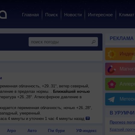
Главная
Поиск
Новости
Интересное
Климат
РЕКЛАМА
Индекс
Магни
и
Аллерг
еменная облачность, +29..31°, ветер северный,
вление в пределах нормы. .
Ближайшей ночью
пература +26..28°. Атмосферное давление в
Метеон
ожидается переменная облачность; ночью +26..28°,
В УРУМЧИ
-западный, умеренный.
нная облачность; ночью +26..28°, днем +32..34°,
аса 4 минуты и уточнен 1 час 4 минуты назад
Прогноз пог
ожидается малооблачная погода; ночью +26..28°,
Краткий прогн
Агро
Авто
Г/м бури
УФ-индекс
ый, умеренный.