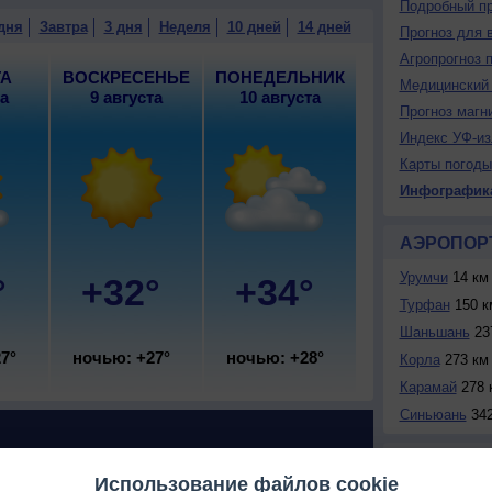
Подробный пр
блачная погода; ночью +27..29°, днем +33..35°,
дня
Завтра
3 дня
Неделя
10 дней
14 дней
Прогноз для 
Агропрогноз 
ТА
ВОСКРЕСЕНЬЕ
ПОНЕДЕЛЬНИК
Медицинский 
та
9 августа
10 августа
Прогноз магн
Индекс УФ-из
Карты погоды
Инфографик
АЭРОПОР
Урумчи
14 км
°
+32°
+34°
Турфан
150 к
Шаньшань
23
7°
ночью: +27°
ночью: +28°
Корла
273 км
Карамай
278 
Синьюань
342
ИНФОРМЕ
Использование файлов cookie