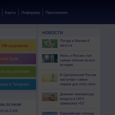
Карты
Информер
Приложения
НОВОСТИ
Погода в Москве 6
августа
 УФ-излучения
Июль в России стал
тные бури
самым тёплым за всю
историю
ия на цветение
В Центральной России
наступают самые
жаркие дни этого лета
ова в Telegram
Дневная температура
воздуха в ОАЭ
превысила +51°
оды по часам
оз на 3 дня
Европейские столицы