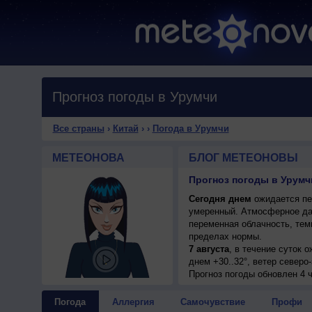
Прогноз погоды в Урумчи
Все страны
›
Китай
›
›
Погода в Урумчи
МЕТЕОНОВА
БЛОГ МЕТЕОНОВЫ
Прогноз погоды в Урумч
Сегодня днем
ожидается пер
умеренный. Атмосферное да
переменная облачность, тем
пределах нормы.
7 августа
, в течение суток 
днем +30..32°, ветер северо
8 августа
Прогноз погоды
, ожидается переме
обновлен 4 ч
ветер северный, умеренный.
9 августа
, в течение суток 
Погода
Аллергия
Самочувствие
Профи
днем +31..33°, ветер северн