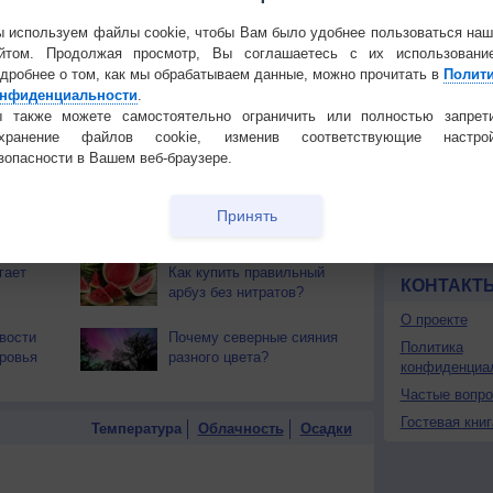
 используем файлы cookie, чтобы Вам было удобнее пользоваться на
 О ЧЕЛОВЕКЕ И ПРИРОДЕ
йтом. Продолжая просмотр, Вы соглашаетесь с их использовани
дробнее о том, как мы обрабатываем данные, можно прочитать в
Полит
й загар
Букет сирени вреден для
нфиденциальности
.
тся от
здоровья
Установите
 также можете самостоятельно ограничить или полностью запрет
охранение файлов cookie, изменив соответствующие настрой
т помочь
Действительно ли
ПОНРАВИ
зопасности в Вашем веб-браузере.
комнатные растения
очищают воздух?
Сделать стар
 вы
Какие месяцы выбирать
Добавить в И
Принять
аботе?
для отпуска?
Экпорт погод
гает
Как купить правильный
КОНТАКТ
арбуз без нитратов?
О проекте
вости
Почему северные сияния
Политика
ровья
разного цвета?
конфиденциа
Частые вопр
Гостевая книг
Температура
Облачность
Осадки