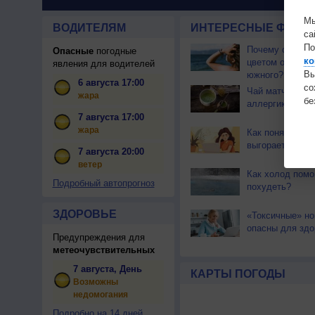
Мы
ВОДИТЕЛЯМ
ИНТЕРЕСНЫЕ ФАКТЫ
са
По
Почему северны
Опасные
погодные
ко
цветом отличае
явления для водителей
Вы
южного?
6 августа 17:00
с
Чай матча може
жара
бе
аллергикам
7 августа 17:00
жара
Как понять, что
выгораете на р
7 августа 20:00
ветер
Как холод помо
Подробный автопрогноз
похудеть?
ЗДОРОВЬЕ
«Токсичные» но
опасны для здо
Предупреждения для
метеочувствительных
7 августа, День
КАРТЫ ПОГОДЫ
Возможны
недомогания
Подробно на 14 дней