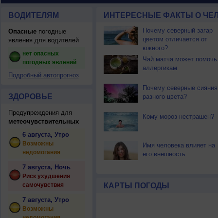
ВОДИТЕЛЯМ
ИНТЕРЕСНЫЕ ФАКТЫ О ЧЕЛ
Почему северный загар
Опасные
погодные
цветом отличается от
явления для водителей
южного?
нет опасных
Чай матча может помочь
погодных явлений
аллергикам
Подробный автопрогноз
Почему северные сияния
ЗДОРОВЬЕ
разного цвета?
Предупреждения для
Кому мороз нестрашен?
метеочувствительных
6 августа, Утро
Возможны
Имя человека влияет на
недомогания
его внешность
7 августа, Ночь
Риск ухудшения
самочувствия
КАРТЫ ПОГОДЫ
7 августа, Утро
Возможны
недомогания