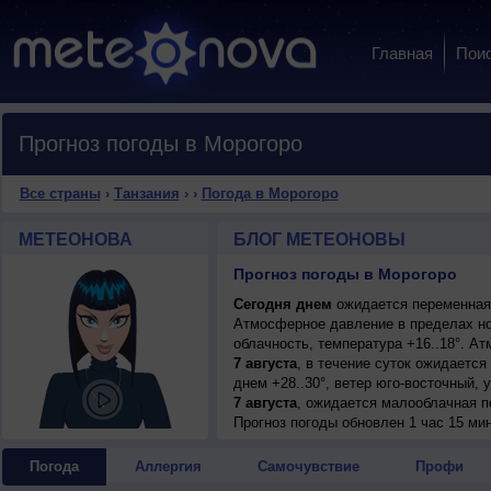
Главная
Пои
Прогноз погоды в Морогоро
Все страны
›
Танзания
›
›
Погода в Морогоро
МЕТЕОНОВА
БЛОГ МЕТЕОНОВЫ
Прогноз погоды в Морогоро
Сегодня днем
ожидается переменная о
Атмосферное давление в пределах но
облачность, температура +16..18°. А
7 августа
, в течение суток ожидается
днем +28..30°, ветер юго-восточный, 
7 августа
, ожидается малооблачная по
юго-восточный, умеренный.
Прогноз погоды
обновлен 1 час 15 ми
8 августа
, в течение суток ожидаетс
ночью +17..19°, днем +28..30°, ветер
Погода
Аллергия
Самочувствие
Профи
9 августа
, ожидается малооблачная по