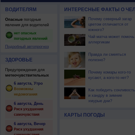
ВОДИТЕЛЯМ
ИНТЕРЕСНЫЕ ФАКТЫ О ЧЕЛ
Почему северный загар
Опасные
погодные
цветом отличается от
явления для водителей
южного?
нет опасных
Чай матча может помочь
погодных явлений
аллергикам
Подробный автопрогноз
Правда ли смеяться
ЗДОРОВЬЕ
полезно?
Предупреждения для
Почему комары кого-то
метеочувствительных
кусают, а кого-то нет?
6 августа, Утро
Возможны
Как победить сонливость
недомогания
и хандру в зимние
хмурые дни?
6 августа, День
Риск ухудшения
самочувствия
КАРТЫ ПОГОДЫ
6 августа, Вечер
Риск ухудшения
самочувствия