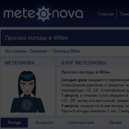
Главная
Пои
Прогноз погоды в Мбее
Все страны
›
Танзания
›
›
Погода в Мбее
МЕТЕОНОВА
БЛОГ МЕТЕОНОВЫ
Прогноз погоды в Мбее
Сегодня днем
ожидается переменная о
Атмосферное давление в пределах но
температура +12..14°. Атмосферное 
7 августа
, в течение суток ожидается
+27..29°, ветер юго-восточный, умере
7 августа
, ожидается ясная погода; но
восточный, умеренный.
Прогноз погоды
обновлен 1 час 7 мин
8 августа
, в течение суток ожидается
+26..28°, ветер юго-восточный, умере
Погода
Аллергия
Самочувствие
Профи
9 августа
, ожидается ясная погода; но