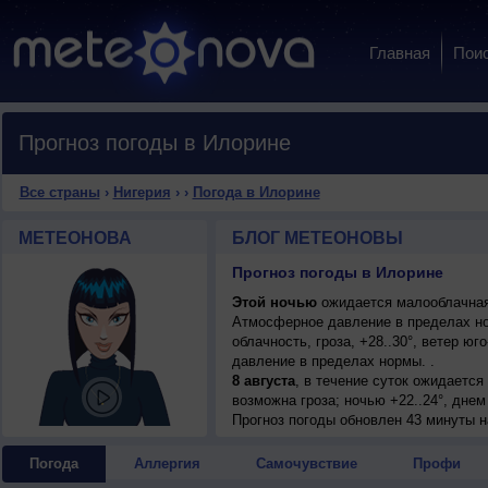
Главная
Пои
Прогноз погоды в Илорине
Все страны
›
Нигерия
›
›
Погода в Илорине
МЕТЕОНОВА
БЛОГ МЕТЕОНОВЫ
Прогноз погоды в Илорине
Этой ночью
ожидается малооблачная 
Атмосферное давление в пределах н
облачность, гроза, +28..30°, ветер ю
давление в пределах нормы. .
8 августа
, в течение суток ожидаетс
возможна гроза; ночью +22..24°, днем
9 августа
Прогноз погоды
, в течение суток ожидаетс
обновлен 43 минуты н
возможна гроза; ночью +22..24°, днем
10 августа
, ожидается переменная обл
Погода
Аллергия
Самочувствие
Профи
ветер юго-западный, умеренный.