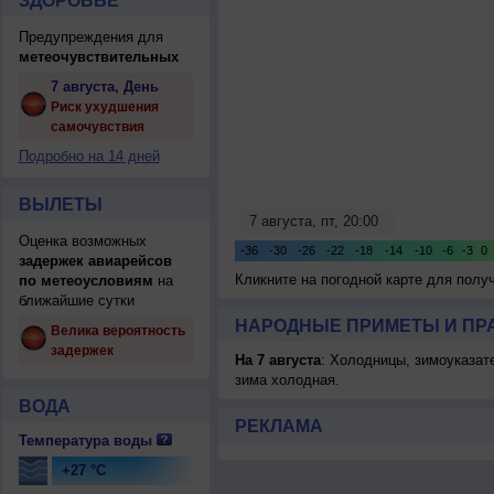
ЗДОРОВЬЕ
Предупреждения для
метеочувствительных
7 августа, День
Риск ухудшения
самочувствия
Подробно на 14 дней
ВЫЛЕТЫ
Оценка возможных
задержек авиарейсов
Кликните на погодной карте для пол
по метеоусловиям
на
ближайшие сутки
НАРОДНЫЕ ПРИМЕТЫ И ПР
Велика вероятность
задержек
На 7 августа
: Холодницы, зимоуказат
зима холодная.
ВОДА
РЕКЛАМА
Температура воды
+27 °C