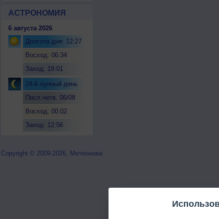
АСТРОНОМИЯ
6 августа 2026
Долгота дня: 12:27
Восход: 06:34
Заход: 19:01
24-й лунный день
Посл.четв. 06/08
Восход: 00:02
Заход: 12:56
Copyright © 2009-2026, Метеонова
Использов