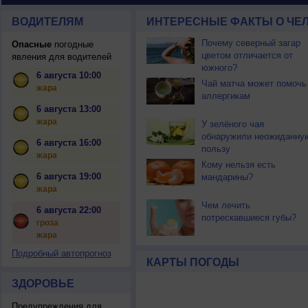
ВОДИТЕЛЯМ
ИНТЕРЕСНЫЕ ФАКТЫ О ЧЕЛ
Почему северный загар
Опасные
погодные
цветом отличается от
явления для водителей
южного?
6 августа 10:00
Чай матча может помочь
жара
аллергикам
6 августа 13:00
жара
У зелёного чая
обнаружили неожиданну
6 августа 16:00
пользу
жара
Кому нельзя есть
6 августа 19:00
мандарины?
жара
Чем лечить
6 августа 22:00
потрескавшиеся губы?
гроза
жара
Подробный автопрогноз
КАРТЫ ПОГОДЫ
ЗДОРОВЬЕ
Предупреждения для