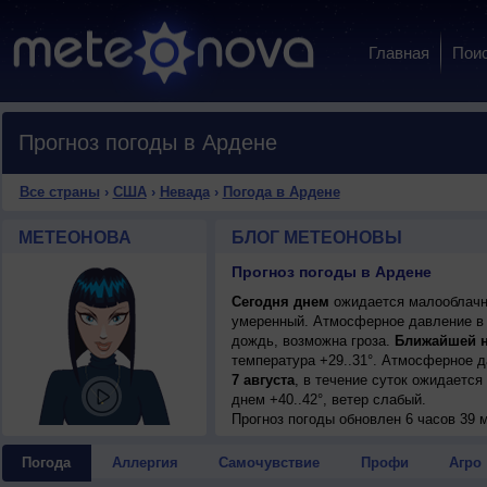
Главная
Пои
Прогноз погоды в Ардене
Все страны
›
США
›
Невада
›
Погода в Ардене
МЕТЕОНОВА
БЛОГ МЕТЕОНОВЫ
Прогноз погоды в Ардене
Сегодня днем
ожидается малооблачная
умеренный. Атмосферное давление в 
дождь, возможна гроза.
Ближайшей 
температура +29..31°. Атмосферное 
7 августа
, в течение суток ожидается
днем +40..42°, ветер слабый.
7 августа
Прогноз погоды
, ожидается малооблачная по
обновлен 6 часов 39 м
слабый.
8 августа
, в течение суток ожидаетс
Погода
Аллергия
Самочувствие
Профи
Агро
ночью +29..31°, днем +40..42°, ветер 