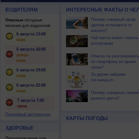
ВОДИТЕЛЯМ
ИНТЕРЕСНЫЕ ФАКТЫ О ЧЕЛ
Почему северный загар
Опасные
погодные
цветом отличается от
явления для водителей
южного?
6 августа 13:00
Чай матча может помочь
жара
аллергикам
6 августа 16:00
дождь
Опасно ли разговаривать
жара
по смартфону во время
грозы?
6 августа 19:00
За двумя зайцами
жара
погонишься...
6 августа 22:00
жара
Почему северные сияния
разного цвета?
7 августа 7:00
гроза
Подробный автопрогноз
КАРТЫ ПОГОДЫ
ЗДОРОВЬЕ
Предупреждения для