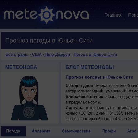
Главная
Пои
Прогноз погоды в Юньон-Сити
Все страны
›
США
›
Нью-Джерси
›
Погода в Юньон-Сити
МЕТЕОНОВА
БЛОГ МЕТЕОНОВЫ
Прогноз погоды в Юньон-Сити
Сегодня днем
ожидается малооблачна
ветер юго-западный, умеренный. Атм
Ближайшей ночью
ясная погода, те
в пределах нормы.
7 августа
, в течение суток ожидается
ночью +26..28°, днем +34..36°, ветер
8 августа
Прогноз погоды
, ожидается малооблачная п
обновлен 4 часа 23 м
ночью +23..25°, днем +32..34°, ветер
9 августа
, в течение суток ожидается
Погода
Аллергия
Самочувствие
Профи
Агро
днем +33..35°, ветер западный, умере