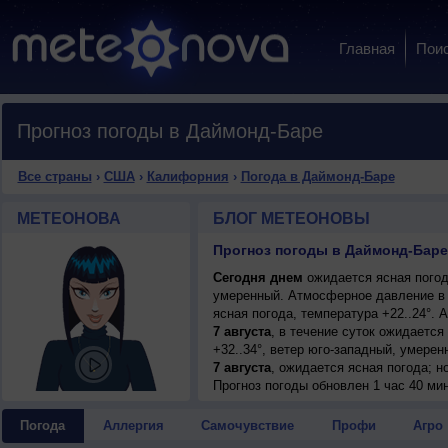
Главная
Пои
Прогноз погоды в Даймонд-Баре
Все страны
›
США
›
Калифорния
›
Погода в Даймонд-Баре
МЕТЕОНОВА
БЛОГ МЕТЕОНОВЫ
Прогноз погоды в Даймонд-Баре
Сегодня днем
ожидается ясная погода
умеренный. Атмосферное давление в 
ясная погода, температура +22..24°.
7 августа
, в течение суток ожидается
+32..34°, ветер юго-западный, умерен
7 августа
, ожидается ясная погода; но
западный, умеренный.
Прогноз погоды
обновлен 1 час 40 ми
8 августа
, в течение суток ожидается
+33..35°, ветер юго-западный, умерен
Погода
Аллергия
Самочувствие
Профи
Агро
9 августа
, ожидается ясная погода; но