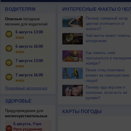
ВОДИТЕЛЯМ
ИНТЕРЕСНЫЕ ФАКТЫ О ЧЕЛ
Почему северный загар
Опасные
погодные
цветом отличается от
явления для водителей
южного?
6 августа 13:00
Чай матча может помочь
жара
аллергикам
6 августа 16:00
жара
Как помочь себе
просыпаться в пасмурно
7 августа 13:00
ноябре?
жара
Пение птиц позитивно
7 августа 16:00
влияет на самочувствие
жара
людей
Почему еда вкуснее и
Подробный автопрогноз
полезнее, если есть её
руками?
ЗДОРОВЬЕ
Предупреждения для
КАРТЫ ПОГОДЫ
метеочувствительных
6 августа, Утро
Риск ухудшения