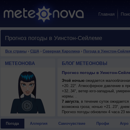
Главная
Пои
Прогноз погоды в Уинстон-Сейлеме
Все страны
›
США
›
Северная Каролина
›
Погода в Уинстон-Сейле
МЕТЕОНОВА
БЛОГ МЕТЕОНОВЫ
Прогноз погоды в Уинстон-Сейл
Этой ночью
ожидается малооблачная
+20..22°. Атмосферное давление в п
+32..34°, ветер юго-западный, умере
нормы. .
7 августа
, в течение суток ожидаетс
возможна гроза; ночью +21..23°, днем
8 августа
Прогноз погоды
, в течение суток ожидаетс
обновлен 4 часа 23 м
возможна гроза; ночью +20..22°, днем
9 августа
, ожидается малооблачная п
Погода
Аллергия
Самочувствие
Профи
Агро
ночью +21..23°, днем +33..35°, ветер