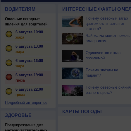
ВОДИТЕЛЯМ
ИНТЕРЕСНЫЕ ФАКТЫ О ЧЕЛ
Почему северный загар
Опасные
погодные
цветом отличается от
явления для водителей
южного?
6 августа 10:00
Чай матча может помочь
жара
аллергикам
6 августа 13:00
жара
Одиночество стало
проблемой
6 августа 16:00
жара
Почему звёзды не
6 августа 19:00
падают?
гроза
Почему северные сияния
6 августа 22:00
разного цвета?
гроза
Подробный автопрогноз
КАРТЫ ПОГОДЫ
ЗДОРОВЬЕ
Предупреждения для
метеочувствительных