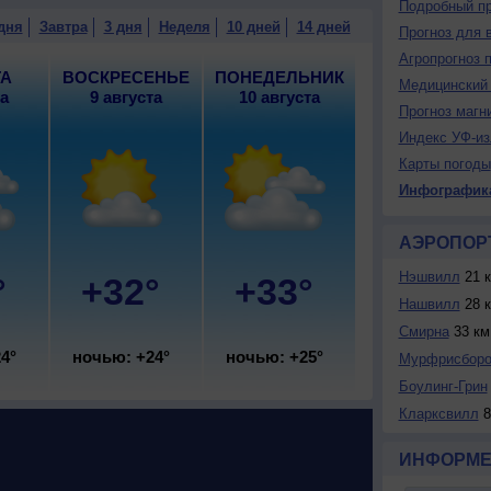
Подробный пр
блачная погода, небольшой дождь, возможна гроза;
дня
Завтра
3 дня
Неделя
10 дней
14 дней
Прогноз для 
3°, ветер южный, умеренный.
Агропрогноз 
ТА
ВОСКРЕСЕНЬЕ
ПОНЕДЕЛЬНИК
Медицинский 
та
9 августа
10 августа
Прогноз магн
Индекс УФ-из
Карты погоды
Инфографик
АЭРОПОР
Нэшвилл
21 
°
+32°
+33°
Нашвилл
28 
Смирна
33 км
4°
ночью: +24°
ночью: +25°
Мурфрисбор
Боулинг-Грин
Кларксвилл
8
ИНФОРМЕ