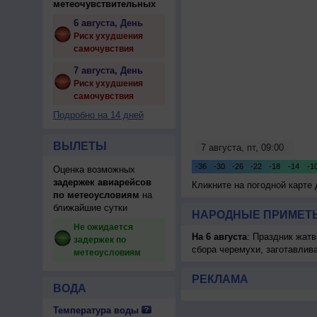
метеочувствительных
6 августа, День
Риск ухудшения
самочувствия
7 августа, День
Риск ухудшения
самочувствия
Подробно на 14 дней
ВЫЛЕТЫ
Оценка возможных
задержек авиарейсов
Кликните на погодной карте
по метеоусловиям
на
ближайшие сутки
НАРОДНЫЕ ПРИМЕТЫ
Не ожидается
На 6 августа
: Праздник жатв
задержек по
сбора черемухи, заготавлив
метеоусловиям
РЕКЛАМА
ВОДА
Температура воды