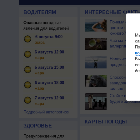
ВОДИТЕЛЯМ
ИНТЕРЕСНЫЕ ФАКТЫ
Почему северны
Опасные
погодные
цветом отличае
явления для водителей
южного?
Мы
6 августа 9:00
Чай матча може
са
жара
аллергикам
По
6 августа 12:00
ко
жара
Вы
Наличие цели в
продлевает её
с
6 августа 15:00
бе
жара
Способность ж
6 августа 18:00
завидовать ока
жара
сильно преувел
Стойте в автоб
7 августа 12:00
будете здоровы
жара
Подробный автопрогноз
КАРТЫ ПОГОДЫ
ЗДОРОВЬЕ
Предупреждения для