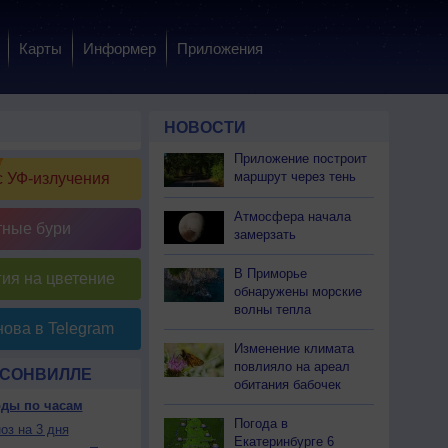
Карты
Информер
Приложения
НОВОСТИ
Приложение построит
маршрут через тень
 УФ-излучения
Атмосфера начала
тные бури
замерзать
В Приморье
ия на цветение
обнаружены морские
волны тепла
ова в Telegram
Изменение климата
повлияло на ареал
РСОНВИЛЛЕ
обитания бабочек
оды по часам
Погода в
оз на 3 дня
Екатеринбурге 6