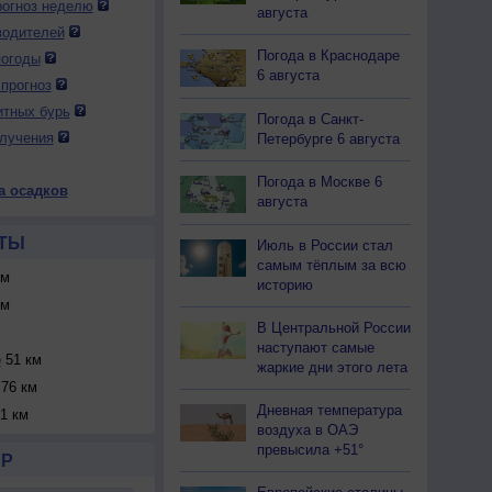
огноз неделю
августа
водителей
Погода в Краснодаре
погоды
6 августа
прогноз
итных бурь
Погода в Санкт-
лучения
Петербурге 6 августа
Погода в Москве 6
а осадков
августа
ТЫ
Июль в России стал
самым тёплым за всю
км
историю
км
В Центральной России
наступают самые
о
51 км
жаркие дни этого лета
76 км
Дневная температура
1 км
воздуха в ОАЭ
превысила +51°
Р