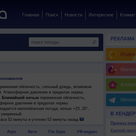
Главная
Поиск
Новости
Интересное
Климат
РЕКЛАМА
Индекс
Магни
ерсонвилле
Аллерг
ременная облачность, сильный дождь, возможна
ый. Атмосферное давление в пределах нормы. .
.
Ближайшей ночью
переменная облачность,
Метеон
сферное давление в пределах нормы.
ожидается малооблачная погода; ночью +23..25°,
В ХЕНДЕ
, умеренный.
лачная погода; ночью +23..25°, днем +30..32°, ветер
часа 52 минуты и уточнен 52 минуты назад
Прогноз пог
ожидается переменная облачность, небольшой дождь,
Краткий прогн
Агро
Авто
Г/м бури
УФ-индекс
25°, днем +31..33°, ветер слабый.