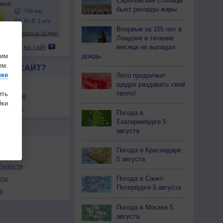
Европейские столицы
бьют рекорды жары
Впервые за 155 лет в
Лондоне в течение
месяца не выпадал
 погоду на сайт
шим
дождь
ем.
ЛСЯ САЙТ?
ике
Лето продолжит
товой
щедро раздавать своё
тепло!
ить
збранное
ки
ы в RSS
Погода в
Екатеринбурге 5
Ы
августа
Погода в Краснодаре
5 августа
льности
осы
Погода в Санкт-
Петербурге 5 августа
а
Погода в Москве 5
августа