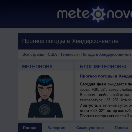
Прогноз погоды в Хендерсонвилле
Все страны
›
США
›
Теннесси
›
Погода в Хендерсонвилле
МЕТЕОНОВА
БЛОГ МЕТЕОНОВЫ
Прогноз погоды в Хенд
Сегодня днем
ожидается пе
гроза, +30..32°, ветер слаб
Вечером - небольшой дождь
температура +23..25°. Атмо
7 августа
, в течение суток 
днем +30..32°, ветер южный
7 августа
Прогноз погоды
, ожидается малооб
обновлен 3 
южный, умеренный.
8 августа
, в течение суток 
Погода
Аллергия
Самочувствие
Профи
возможна гроза; ночью +23..