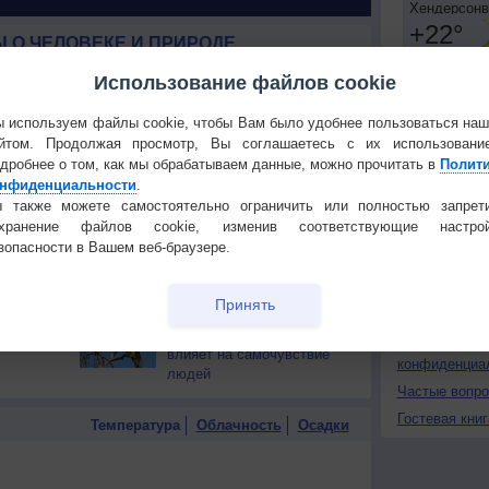
 О ЧЕЛОВЕКЕ И ПРИРОДЕ
й загар
Букет сирени вреден для
Использование файлов cookie
тся от
здоровья
Установите
 используем файлы cookie, чтобы Вам было удобнее пользоваться на
т помочь
Люди смогут отращивать
йтом. Продолжая просмотр, Вы соглашаетесь с их использовани
ПОНРАВИ
конечности
дробнее о том, как мы обрабатываем данные, можно прочитать в
Полит
Сделать стар
нфиденциальности
.
 также можете самостоятельно ограничить или полностью запрет
 жизни
Почему астрономическая
Добавить в И
весна наступает позже
охранение файлов cookie, изменив соответствующие настрой
Экпорт погод
календарной?
зопасности в Вашем веб-браузере.
ивотных
Действительно ли
КОНТАКТ
залась
комнатные растения
Принять
иченной
очищают воздух?
О проекте
усе —
Пение птиц позитивно
Политика
влияет на самочувствие
конфиденциа
людей
Частые вопр
Гостевая книг
Температура
Облачность
Осадки