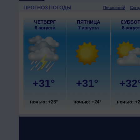
9 августа
, ожидается малоо
ПРОГНОЗ ПОГОДЫ
Почасовой
Сего
ночью +23..25°, днем +31..3
ЧЕТВЕРГ
ПЯТНИЦА
СУББО
6 августа
7 августа
8 авгус
+31°
+31°
+32
ночью: +23°
ночью: +24°
ночью: +2