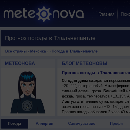
Главная
Пои
Прогноз погоды в Тлальнепантле
Все страны
›
Мексика
›
›
Погода в Тлальнепантле
МЕТЕОНОВА
БЛОГ МЕТЕОНОВЫ
Прогноз погоды в Тлальнепантл
Сегодня днем
ожидается переменная 
+20..22°, ветер слабый. Атмосферное
сильный дождь, гроза.
Ближайшей н
дождь, гроза, температура +13..15°.
7 августа
, в течение суток ожидаетс
возможна гроза; ночью +13..15°, днем 
7 августа
Прогноз погоды
, ожидается переменная обл
обновлен 2 часа 49 м
гроза; ночью +13..15°, днем +20..22°,
8 августа
, в течение суток ожидаетс
Погода
Аллергия
Самочувствие
Профи
возможна гроза; ночью +13..15°, днем 