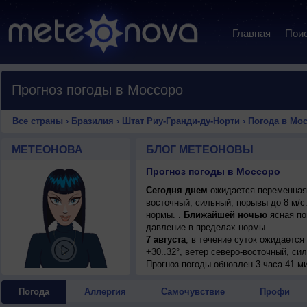
Главная
Пои
Прогноз погоды в Моссоро
Все страны
›
Бразилия
›
Штат Риу-Гранди-ду-Норти
›
Погода в Мо
МЕТЕОНОВА
БЛОГ МЕТЕОНОВЫ
Прогноз погоды в Моссоро
Сегодня днем
ожидается переменная о
восточный, сильный, порывы до 8 м/
нормы. .
Ближайшей ночью
ясная по
давление в пределах нормы.
7 августа
, в течение суток ожидается
+30..32°, ветер северо-восточный, си
7 августа
Прогноз погоды
, ожидается ясная погода; но
обновлен 3 часа 41 м
восточный, сильный, порывы до 8 м/с
8 августа
, в течение суток ожидается
Погода
Аллергия
Самочувствие
Профи
днем +31..33°, ветер северо-восточны