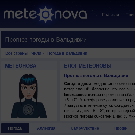
Главная
Пои
Прогноз погоды в Вальдивии
Все страны
›
Чили
›
›
Погода в Вальдивии
МЕТЕОНОВА
БЛОГ МЕТЕОНОВЫ
Прогноз погоды в Вальдивии
Сегодня днем
ожидается переменная 
ветер слабый. Давление немного выш
Ближайшей ночью
переменная облач
+5..+7°. Атмосферное давление в пр
7 августа
, в течение суток ожидаетс
ночью и днем +6..+8°, ветер западный
8 августа
Прогноз погоды
, ожидается малооблачная п
обновлен 1 час 35 ми
+6..+8°, ветер западный, умеренный.
9 августа
, в течение суток на фоне 
Погода
Аллергия
Самочувствие
Профи
малооблачная погода; ночью 0..+2°, д