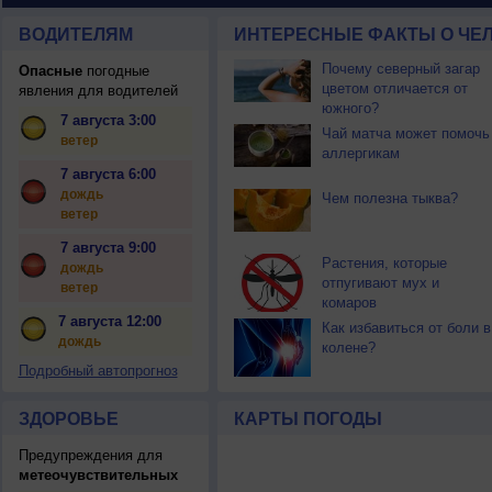
ВОДИТЕЛЯМ
ИНТЕРЕСНЫЕ ФАКТЫ О ЧЕЛ
Почему северный загар
Опасные
погодные
цветом отличается от
явления для водителей
южного?
7 августа 3:00
Чай матча может помочь
ветер
аллергикам
7 августа 6:00
дождь
Чем полезна тыква?
ветер
7 августа 9:00
Растения, которые
дождь
отпугивают мух и
ветер
комаров
7 августа 12:00
Как избавиться от боли в
дождь
колене?
Подробный автопрогноз
ЗДОРОВЬЕ
КАРТЫ ПОГОДЫ
Предупреждения для
метеочувствительных