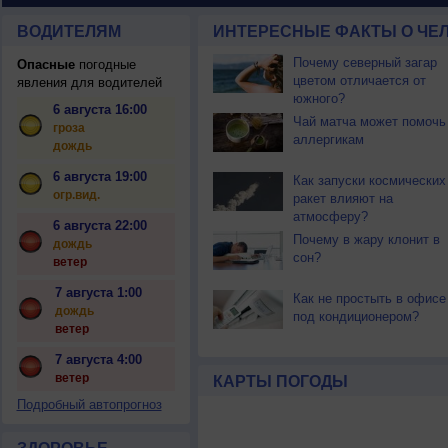
ВОДИТЕЛЯМ
ИНТЕРЕСНЫЕ ФАКТЫ О ЧЕЛ
Почему северный загар
Опасные
погодные
цветом отличается от
явления для водителей
южного?
6 августа 16:00
Чай матча может помочь
гроза
аллергикам
дождь
6 августа 19:00
Как запуски космических
огр.вид.
ракет влияют на
атмосферу?
6 августа 22:00
Почему в жару клонит в
дождь
сон?
ветер
7 августа 1:00
Как не простыть в офисе
дождь
под кондиционером?
ветер
7 августа 4:00
ветер
КАРТЫ ПОГОДЫ
Подробный автопрогноз