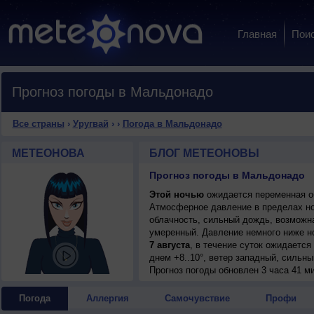
Главная
Пои
Прогноз погоды в Мальдонадо
Все страны
›
Уругвай
›
›
Погода в Мальдонадо
МЕТЕОНОВА
БЛОГ МЕТЕОНОВЫ
Прогноз погоды в Мальдонадо
Этой ночью
ожидается переменная об
Атмосферное давление в пределах н
облачность, сильный дождь, возможна 
умеренный. Давление немного ниже н
7 августа
, в течение суток ожидается
днем +8..10°, ветер западный, сильны
8 августа
Прогноз погоды
, в течение суток ожидается
обновлен 3 часа 41 м
+10..12°, ветер западный, сильный, п
9 августа
, ожидается ясная погода; но
Погода
Аллергия
Самочувствие
Профи
сильный, порывы до 11 м/с.