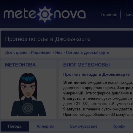
Главная
Пои
Прогноз погоды в Джокьякарте
Все страны
›
Индонезия
›
Ява
›
Погода в Джокьякарте
МЕТЕОНОВА
БЛОГ МЕТЕОНОВЫ
Прогноз погоды в Джокьякарте
Этой ночью
ожидается ясная погода,
давление в пределах нормы.
Завтра 
умеренный. Атмосферное давление в 
8 августа
, в течение суток ожидается
днем +31..33°, ветер южный, умеренн
9 августа
, в течение суток ожидаетс
ночью +20..22°, днем +30..32°, ветер
Прогноз погоды
обновлен 33 минуты н
10 августа
, ожидается переменная обл
ветер южный, умеренный.
Погода
Аллергия
Самочувствие
Профи