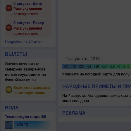
8 августа, День
Риск ухудшения
самочувствия
8 августа, Вечер
Риск ухудшения
самочувствия
Подробно на 14 дней
ВЫЛЕТЫ
Оценка возможных
задержек авиарейсов
Кликните на погодной карте для пол
по метеоусловиям
на
ближайшие сутки
НАРОДНЫЕ ПРИМЕТЫ И ПР
Возможны задержки
по метеоустовиям
На 7 августа
: Холодницы, зимоуказат
зима холодная.
ВОДА
РЕКЛАМА
Температура воды
+25 °C