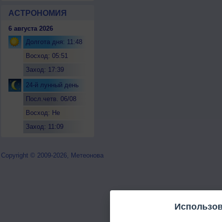
АСТРОНОМИЯ
6 августа 2026
Долгота дня: 11:48
Восход: 05:51
Заход: 17:39
24-й лунный день
Посл.четв. 06/08
Восход: Не
восходит
Заход: 11:09
Copyright © 2009-2026, Метеонова
Использов