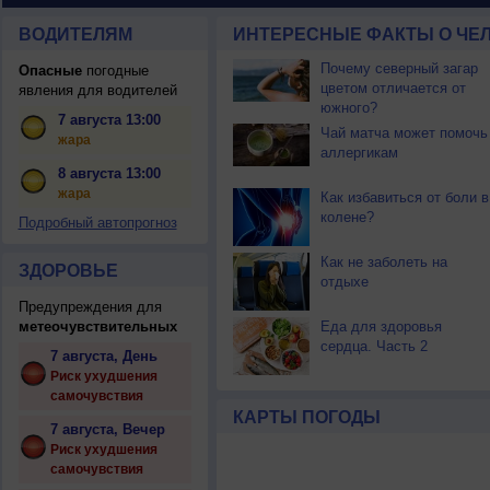
ВОДИТЕЛЯМ
ИНТЕРЕСНЫЕ ФАКТЫ О ЧЕЛ
Почему северный загар
Опасные
погодные
цветом отличается от
явления для водителей
южного?
7 августа 13:00
Чай матча может помочь
жара
аллергикам
8 августа 13:00
жара
Как избавиться от боли в
колене?
Подробный автопрогноз
Как не заболеть на
ЗДОРОВЬЕ
отдыхе
Предупреждения для
метеочувствительных
Еда для здоровья
сердца. Часть 2
7 августа, День
Риск ухудшения
самочувствия
КАРТЫ ПОГОДЫ
7 августа, Вечер
Риск ухудшения
самочувствия