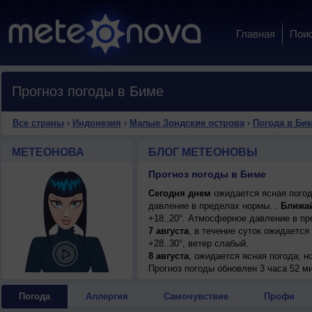
Главная
Пои
Прогноз погоды в Биме
Все страны
›
Индонезия
›
Малые Зондские острова
›
Погода в Би
МЕТЕОНОВА
БЛОГ МЕТЕОНОВЫ
Прогноз погоды в Биме
Сегодня днем
ожидается ясная погод
давление в пределах нормы. .
Ближа
+18..20°. Атмосферное давление в п
7 августа
, в течение суток ожидается
+28..30°, ветер слабый.
8 августа
, ожидается ясная погода; но
9 августа
Прогноз погоды
, в течение суток ожидается
обновлен 3 часа 52 м
днем +29..31°, ветер юго-восточный, 
10 августа
, ожидается переменная обл
Погода
Аллергия
Самочувствие
Профи
ветер слабый.