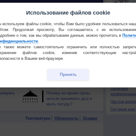
 О ЧЕЛОВЕКЕ И ПРИРОДЕ
Использование файлов cookie
й загар
Букет сирени вреден для
Установите
 используем файлы cookie, чтобы Вам было удобнее пользоваться на
тся от
здоровья
йтом. Продолжая просмотр, Вы соглашаетесь с их использовани
ПОНРАВИ
дробнее о том, как мы обрабатываем данные, можно прочитать в
Полит
т помочь
Может ли рассол
нфиденциальности
.
Сделать стар
вылечить похмелье?
 также можете самостоятельно ограничить или полностью запрет
Добавить в И
охранение файлов cookie, изменив соответствующие настрой
не
Почему еда вкуснее и
зопасности в Вашем веб-браузере.
Экпорт погод
?
полезнее, если есть её
руками?
КОНТАКТ
Принять
вести
Пение птиц позитивно
еверным
влияет на самочувствие
О проекте
людей
Политика
ыбирать
Почему во время грозы
конфиденциа
нельзя принимать душ и
Частые вопр
мыть посуду?
Гостевая книг
Температура
Облачность
Осадки