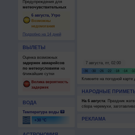
Предупреждения для
метеочувствительных
6 августа, Утро
Возможны
недомогания
Подробно на 14 дней
ВЫЛЕТЫ
Оценка возможных
задержек авиарейсов
по метеоусловиям
на
ближайшие сутки
Кликните на погодной карте
Велика вероятность
задержек
НАРОДНЫЕ ПРИМЕТЫ
На 6 августа
: Праздник жатв
ВОДА
сбора черемухи, заготавлив
Температура воды
РЕКЛАМА
+30 °C
АСТРОНОМИЯ