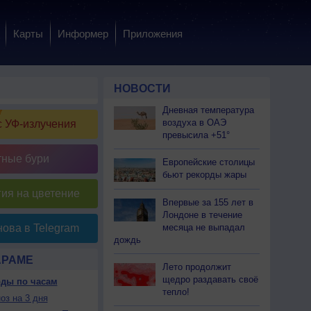
Карты
Информер
Приложения
НОВОСТИ
Дневная температура
воздуха в ОАЭ
 УФ-излучения
превысила +51°
тные бури
Европейские столицы
бьют рекорды жары
ия на цветение
Впервые за 155 лет в
Лондоне в течение
месяца не выпадал
ова в Telegram
дождь
АРАМЕ
Лето продолжит
щедро раздавать своё
оды по часам
тепло!
оз на 3 дня