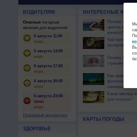
ВОДИТЕЛЯМ
ИНТЕРЕСНЫЕ ФАКТЫ
Почему северны
Опасные
погодные
Мы
цветом отличае
явления для водителей
са
южного?
По
6 августа 11:00
Чай матча може
ко
жара
аллергикам
Вы
6 августа 14:00
с
жара
Почему глазам 
бе
страшен мороз
6 августа 17:00
жара
Как правильно 
6 августа 20:00
фотоохоту за с
жара
сиянием?
Какие месяцы в
6 августа 23:00
для отпуска?
гроза
жара
Подробный автопрогноз
КАРТЫ ПОГОДЫ
ЗДОРОВЬЕ