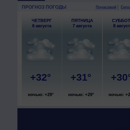
юго-восточный, умеренный.
ПРОГНОЗ ПОГОДЫ
Почасовой
Сего
9 августа
, ожидается переме
+29..31°, ветер юго-восточн
ЧЕТВЕРГ
ПЯТНИЦА
СУББО
6 августа
7 августа
8 авгус
+32°
+31°
+30
ночью: +29°
ночью: +29°
ночью: +2