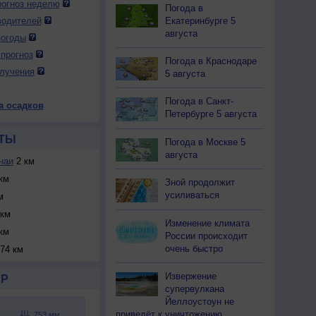
огноз неделю
Погода в
Екатеринбурге 5
водителей
августа
погоды
прогноз
Погода в Краснодаре
лучения
5 августа
Погода в Санкт-
а осадков
Петербурге 5 августа
ТЫ
Погода в Москве 5
августа
наи
2 км
км
Зной продолжит
усиливаться
м
км
Изменение климата
км
России происходит
очень быстро
74 км
Извержение
Р
супервулкана
Йеллоустоун не
приведёт к уничтожению