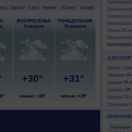
Подробный пр
дня
Завтра
3 дня
Неделя
10 дней
14 дней
Прогноз для 
нная облачность, возможна гроза; ночью и днем
ый, сильный, порывы до 9 м/с.
Агропрогноз 
ТА
ВОСКРЕСЕНЬЕ
ПОНЕДЕЛЬНИК
Медицинский 
та
9 августа
10 августа
Индекс УФ-из
Карты погоды
Инфографик
АЭРОПОР
Мадрас / Чен
Тамбарам
10 
°
+30°
+31°
Арконам
54 к
Тирупати
100 
8°
ночью: +29°
ночью: +29°
Веллуру
121 
Пондичерри
1
ИНФОРМЕ