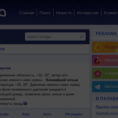
Главная
Поиск
Новости
Интересное
Климат
РЕКЛАМА
Индекс
аме
Магни
вараме
Аллерг
еменная облачность, +31..33°, ветер юго-
ение немного ниже нормы. .
Ближайшей ночью
пература +28..30°. Давление немного ниже нормы.
Метеон
на фоне пониженного давления ожидается
ольшой дождь, возможна гроза; ночью и днем
В ПАЛАВ
умеренный.
енная облачность, небольшой дождь, возможна
 минуты назад
Прогноз пог
°, ветер восточный, умеренный.
на фоне пониженного давления ожидается
Краткий прогн
рофи
Агро
Авто
УФ-индекс
ожна гроза; ночью +27..29°, днем +29..31°, ветер