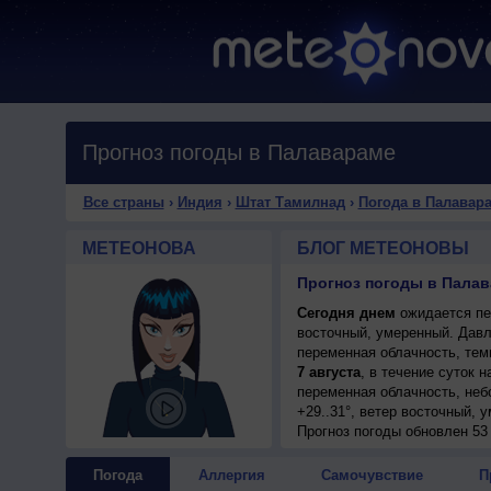
Прогноз погоды в Палавараме
Все страны
›
Индия
›
Штат Тамилнад
›
Погода в Палавар
МЕТЕОНОВА
БЛОГ МЕТЕОНОВЫ
Прогноз погоды в Пала
Сегодня днем
ожидается пер
восточный, умеренный. Давл
переменная облачность, тем
7 августа
, в течение суток 
переменная облачность, неб
+29..31°, ветер восточный, 
7 августа
Прогноз погоды
, ожидается перем
обновлен 53
гроза; ночью и днем +29..31
8 августа
, в течение суток 
Погода
Аллергия
Самочувствие
П
переменная облачность, возм