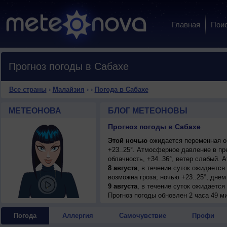
Главная
Пои
Прогноз погоды в Сабахе
Все страны
›
Малайзия
›
›
Погода в Сабахе
МЕТЕОНОВА
БЛОГ МЕТЕОНОВЫ
Прогноз погоды в Сабахе
Этой ночью
ожидается переменная о
+23..25°. Атмосферное давление в п
облачность, +34..36°, ветер слабый.
8 августа
, в течение суток ожидаетс
возможна гроза; ночью +23..25°, днем 
9 августа
, в течение суток ожидается
днем +35..37°, ветер слабый.
Прогноз погоды
обновлен 2 часа 49 м
10 августа
, ожидается переменная об
гроза; ночью +22..24°, днем +34..36°,
Погода
Аллергия
Самочувствие
Профи