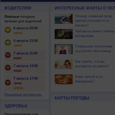
ВОДИТЕЛЯМ
ИНТЕРЕСНЫЕ ФАКТЫ О ЧЕЛ
Почему северный загар
Опасные
погодные
цветом отличается от
явления для водителей
южного?
6 августа 20:00
Чай матча может помочь
гроза
аллергикам
6 августа 23:00
гроза
Глобальное потепление
усугубляет бессонницу
7 августа 11:00
жара
Как понять, что вы
7 августа 14:00
выгораете на работе?
жара
Кому нельзя есть
7 августа 17:00
мандарины?
гроза
дождь
Подробный автопрогноз
КАРТЫ ПОГОДЫ
ЗДОРОВЬЕ
Предупреждения для