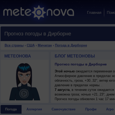
Главная
Пои
Прогноз погоды в Дирборне
Все страны
›
США
›
Мичиган
›
Погода в Дирборне
МЕТЕОНОВА
БЛОГ МЕТЕОНОВЫ
Прогноз погоды в Дирборне
Этой ночью
ожидается переменная об
Атмосферное давление в пределах н
облачность, гроза, +30..32°, ветер ю
давление в пределах нормы. .
7 августа
, в течение суток ожидаетс
возможна гроза; ночью +21..23°, днем
8 августа
Прогноз погоды
, в течение суток ожидаетс
обновлен 1 час 17 ми
возможна гроза; ночью +21..23°, днем
9 августа
, ожидается переменная обла
Погода
Аллергия
Самочувствие
Профи
Агро
ветер юго-западный, умеренный.