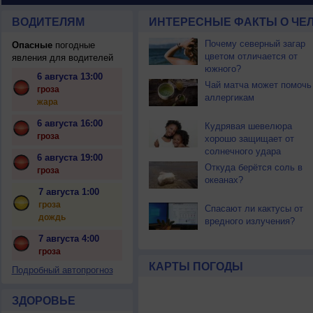
ВОДИТЕЛЯМ
ИНТЕРЕСНЫЕ ФАКТЫ О ЧЕЛ
Почему северный загар
Опасные
погодные
цветом отличается от
явления для водителей
южного?
6 августа 13:00
Чай матча может помочь
гроза
аллергикам
жара
6 августа 16:00
Кудрявая шевелюра
гроза
хорошо защищает от
солнечного удара
6 августа 19:00
Откуда берётся соль в
гроза
океанах?
7 августа 1:00
гроза
Спасают ли кактусы от
дождь
вредного излучения?
7 августа 4:00
гроза
КАРТЫ ПОГОДЫ
Подробный автопрогноз
ЗДОРОВЬЕ