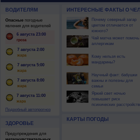
ВОДИТЕЛЯМ
ИНТЕРЕСНЫЕ ФАКТЫ О ЧЕЛ
Почему северный загар
Опасные
погодные
цветом отличается от
явления для водителей
южного?
6 августа 23:00
Чай матча может помочь
гроза
аллергикам
7 августа 2:00
жара
Кому нельзя есть
мандарины?
7 августа 5:00
жара
Научный факт: бабушки
7 августа 8:00
важны и полезны для
жара
семьи
Яркий свет ночью
7 августа 11:00
повышает риск
жара
психических расстройств
Подробный автопрогноз
КАРТЫ ПОГОДЫ
ЗДОРОВЬЕ
Предупреждения для
метеочувствительных