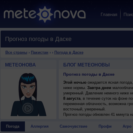
Главная
Пои
Прогноз погоды в Даске
Все страны
›
Пакистан
›
›
Погода в Даске
МЕТЕОНОВА
БЛОГ МЕТЕОНОВЫ
Прогноз погоды в Даске
Этой ночью
ожидается ясная погода,
ниже нормы.
Завтра днем
малооблачна
умеренный. Давление немного ниже н
8 августа
, в течение суток на фоне 
переменная облачность, возможна гроз
восточный, умеренный.
9 августа
Прогноз погоды
, в течение суток на фоне 
обновлен 41 минута н
переменная облачность, небольшой до
днем +35..37°, ветер слабый.
Погода
Аллергия
Самочувствие
Профи
Агро
10 августа
, ожидается малооблачная п