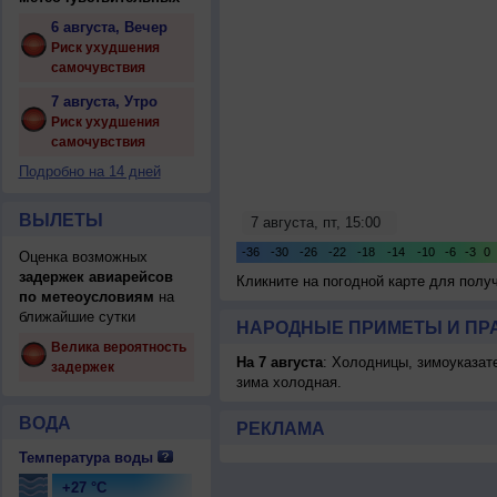
6 августа, Вечер
Риск ухудшения
самочувствия
7 августа, Утро
Риск ухудшения
самочувствия
Подробно на 14 дней
ВЫЛЕТЫ
Оценка возможных
задержек авиарейсов
Кликните на погодной карте для пол
по метеоусловиям
на
ближайшие сутки
НАРОДНЫЕ ПРИМЕТЫ И ПР
Велика вероятность
На 7 августа
: Холодницы, зимоуказат
задержек
зима холодная.
ВОДА
РЕКЛАМА
Температура воды
+27 °C