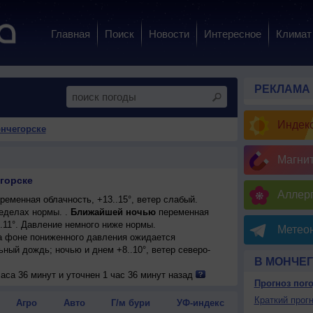
Главная
Поиск
Новости
Интересное
Климат
РЕКЛАМА
Индекс
ончегорске
Магни
горске
Аллерг
еменная облачность, +13..15°, ветер слабый.
еделах нормы. .
Ближайшей ночью
переменная
.11°. Давление немного ниже нормы.
Метеон
на фоне пониженного давления ожидается
ный дождь; ночью и днем +8..10°, ветер северо-
В МОНЧЕ
енная облачность, сильный дождь; ночью и днем
аса 36 минут и уточнен 1 час 36 минут назад
Прогноз пог
чный, умеренный.
ожидается переменная облачность; ночью +6..+8°,
Краткий прогн
Агро
Авто
Г/м бури
УФ-индекс
-восточный, умеренный.