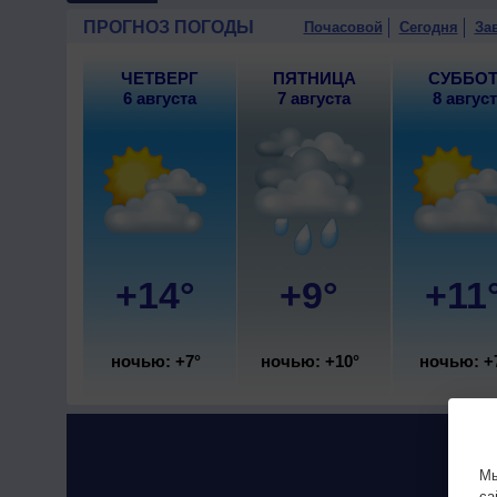
9 августа
, ожидается переме
ПРОГНОЗ ПОГОДЫ
Почасовой
Сегодня
За
ветер южный, умеренный.
ЧЕТВЕРГ
ПЯТНИЦА
СУББО
6 августа
7 августа
8 авгус
+14°
+9°
+11
ночью: +7°
ночью: +10°
ночью: +
Мы
са