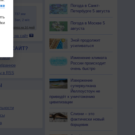
Погода в Санкт-
ике
Петербурге 5 августа
ить
ки
Погода в Москве 5
августа
 погоду на сайт
Зной продолжит
усиливаться
ЛСЯ САЙТ?
Изменение климата
товой
России происходит
збранное
очень быстро
ы в RSS
Извержение
Ы
супервулкана
Йеллоустоун не
приведёт к уничтожению
цивилизации
льности
Слизни – это
осы
фактически новый
а
борщевик