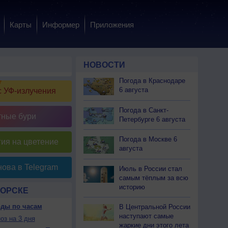
Карты
Информер
Приложения
НОВОСТИ
Погода в Краснодаре
6 августа
 УФ-излучения
Погода в Санкт-
тные бури
Петербурге 6 августа
Погода в Москве 6
ия на цветение
августа
ова в Telegram
Июль в России стал
самым тёплым за всю
историю
ГОРСКЕ
оды по часам
В Центральной России
наступают самые
оз на 3 дня
жаркие дни этого лета