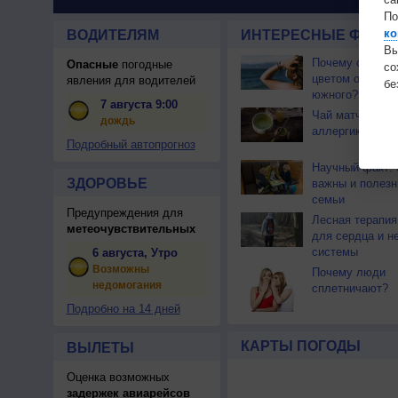
По
ко
ВОДИТЕЛЯМ
ИНТЕРЕСНЫЕ ФАКТЫ
Вы
Почему северны
Опасные
погодные
с
цветом отличае
явления для водителей
бе
южного?
7 августа 9:00
Чай матча може
дождь
аллергикам
Подробный автопрогноз
Научный факт: 
ЗДОРОВЬЕ
важны и полезн
семьи
Предупреждения для
Лесная терапия
метеочувствительных
для сердца и н
системы
6 августа, Утро
Возможны
Почему люди
недомогания
сплетничают?
Подробно на 14 дней
КАРТЫ ПОГОДЫ
ВЫЛЕТЫ
Оценка возможных
задержек авиарейсов