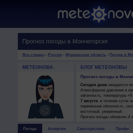
Прогноз погоды в Мончегорске
Все страны
›
Россия
›
Мурманская область
›
Погода в М
МЕТЕОНОВА
БЛОГ МЕТЕОНОВЫ
Прогноз погоды в Монче
Сегодня днем
ожидается пер
Атмосферное давление в пр
облачность, температура +9.
7 августа
, в течение суток 
переменная облачность, силь
восточный, умеренный.
7 августа
Прогноз погоды
, ожидается перем
обновлен 4 ч
+8..10°, ветер северо-восто
8 августа
, в течение суток 
Погода
Аллергия
Самочувствие
Профи
днем +10..12°, ветер северо