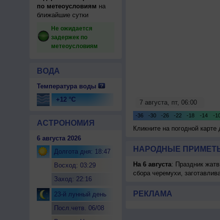
по метеоусловиям
на
ближайшие сутки
Не ожидается
задержек по
метеоусловиям
ВОДА
Температура воды
+12 °C
АСТРОНОМИЯ
Кликните на погодной карте
6 августа 2026
НАРОДНЫЕ ПРИМЕТЫ
Долгота дня: 18:47
На 6 августа
: Праздник жатв
Восход: 03:29
сбора черемухи, заготавлив
Заход: 22:16
РЕКЛАМА
23-й лунный день
Посл.четв. 06/08