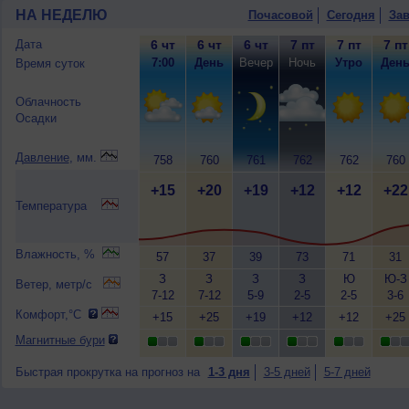
НА НЕДЕЛЮ
Почасовой
Сегодня
Зав
Дата
6 чт
6 чт
6 чт
7 пт
7 пт
7 пт
7:00
День
Вечер
Ночь
Утро
Ден
Время суток
Облачность
Осадки
Давление
, мм.
758
760
761
762
762
760
+15
+20
+19
+12
+12
+22
Температура
Влажность, %
57
37
39
73
71
31
З
З
З
З
Ю
Ю-З
Ветер, метр/с
7-12
7-12
5-9
2-5
2-5
3-6
Комфорт,°C
+15
+25
+19
+12
+12
+25
Магнитные бури
Быстрая прокрутка на прогноз на
1-3 дня
3-5 дней
5-7 дней