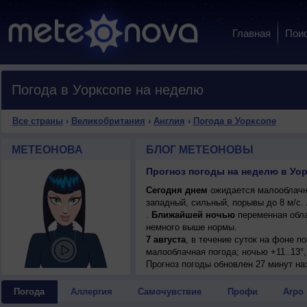
Главная
Пои
Погода в Уорксопе на неделю
Все страны
›
Великобритания
›
Англия
›
Погода в Уорксопе
МЕТЕОНОВА
БЛОГ МЕТЕОНОВЫ
Прогноз погоды на неделю в Уор
Сегодня днем
ожидается малооблачная
западный, сильный, порывы до 8 м/с
.
Ближайшей ночью
переменная обла
немного выше нормы.
7 августа
, в течение суток на фоне 
малооблачная погода; ночью +11..13°,
умеренный.
Прогноз погоды
обновлен 27 минут на
Погода
Аллергия
Самочувствие
Профи
Агро