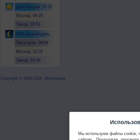
Долгота дня: 15:22
Восход: 04:29
Заход: 19:51
23-й лунный день
Посл.четв. 06/08
Восход: 22:02
Заход: 14:28
Copyright © 2009-2026, Метеонова
Использов
Мы используем файлы cookie, 
сайтом. Продолжая просмотр