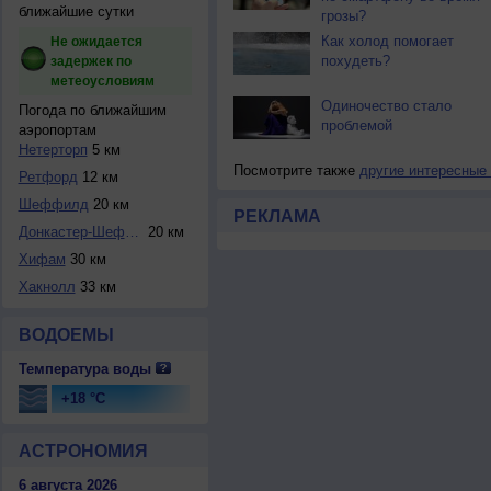
ближайшие сутки
грозы?
Как холод помогает
Не ожидается
похудеть?
задержек по
метеоусловиям
Одиночество стало
Погода по ближайшим
проблемой
аэропортам
Нетерторп
5 км
Посмотрите также
другие интересные
Ретфорд
12 км
Шеффилд
20 км
РЕКЛАМА
Донкастер-Шеффилд
20 км
Хифам
30 км
Хакнолл
33 км
ВОДОЕМЫ
Температура воды
+18 °C
АСТРОНОМИЯ
6 августа 2026