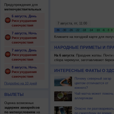
Предупреждения для
метеочувствительных
6 августа, День
Риск ухудшения
самочувствия
7 августа, Ночь
Кликните на погодной карте для пол
Риск ухудшения
самочувствия
НАРОДНЫЕ ПРИМЕТЫ И ПР
7 августа, День
Риск ухудшения
На 6 августа
: Праздник жатвы. Почти
самочувствия
сбора черемухи, заготавливают берез
8 августа, Ночь
ИНТЕРЕСНЫЕ ФАКТЫ О ЗД
Риск ухудшения
самочувствия
Почему северный загар
цветом отличается от
Подробно на 10 дней
южного?
Чай матча может помочь
ВЫЛЕТЫ
аллергикам
Оценка возможных
задержек авиарейсов
Опасно ли разговаривать
по метеоусловиям
на
по смартфону во время