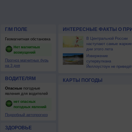
Г/М ПОЛЕ
ИНТЕРЕСНЫЕ ФАКТЫ О ПР
В Центральной России
Геомагнитная обстановка
наступают самые жаркие
Нет магнитных
дни этого лета
возмущений
Извержение
Прогноз магнитных бурь
супервулкана
на 3 дня
Йеллоустоун не приведё
к уничтожению
цивилизации
ВОДИТЕЛЯМ
КАРТЫ ПОГОДЫ
Опасные
погодные
явления для водителей
нет опасных
погодных явлений
Подробный автопрогноз
ЗДОРОВЬЕ