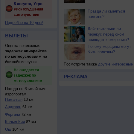
8 августа, Утро
Риск ухудшения
Правда ли смеяться
самочувствия
полезно?
Подробно на 10 дней
Действительно ли
перекус перед сном
ВЫЛЕТЫ
приводит к ожирению?
Оценка возможных
Почему морщины могут
задержек авиарейсов
быть полезны?
по метеоусловиям
на
ближайшие сутки
Посмотрите также
другие интересные
Не ожидается
задержек по
РЕКЛАМА
метеоусловиям
Погода по ближайшим
аэропортам
Наманган
10 км
Андижан
61 км
Фергана
72 км
Кызыл-Кия
87 км
Ош
104 км