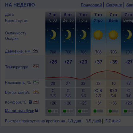
НА НЕДЕЛЮ
Почасовой
Сегодня
Зав
Дата
7 пт
6 чт
7 пт
7 пт
7 пт
7 пт
0:00
Вечер
Ночь
Утро
День
Вече
Время суток
Облачность
Осадки
Давление
, мм.
708
708
708
708
705
706
+26
+27
+23
+37
+39
+27
Температура
Влажность, %
28
27
33
13
10
27
С
С
С
Ю-В
Ю-З
С
Ветер, метр/с
2-5
3-6
3-6
2-5
5-9
3-6
Комфорт,°C
+26
+26
+25
+34
+36
+26
Магнитные бури
Быстрая прокрутка на прогноз на
1-3 дня
3-5 дней
5-7 дней