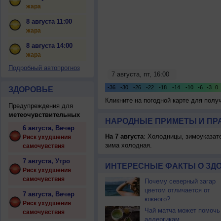
жара
8 августа 11:00
жара
8 августа 14:00
жара
Подробный автопрогноз
ЗДОРОВЬЕ
Кликните на погодной карте для пол
Предупреждения для
метеочувствительных
НАРОДНЫЕ ПРИМЕТЫ И ПР
6 августа, Вечер
На 7 августа
: Холодницы, зимоуказат
Риск ухудшения
зима холодная.
самочувствия
7 августа, Утро
ИНТЕРЕСНЫЕ ФАКТЫ О ЗД
Риск ухудшения
самочувствия
Почему северный загар
цветом отличается от
7 августа, Вечер
южного?
Риск ухудшения
Чай матча может помочь
самочувствия
аллергикам