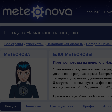
Главная
Пои
Погода в Намангане на неделю
Все страны
›
Узбекистан
›
Наманганская область
›
Погода в Наман
МЕТЕОНОВА
БЛОГ МЕТЕОНОВЫ
Этой ночью
ожидается ясная погода,
давление в пределах нормы.
Завтра 
западный, умеренный. Давление немно
8 августа
, в течение суток на фоне 
погода; ночью +23..25°, днем +40..42
Прогноз погоды
обновлен 6 часов 6 ми
Погода
Аллергия
Самочувствие
Профи
Агро