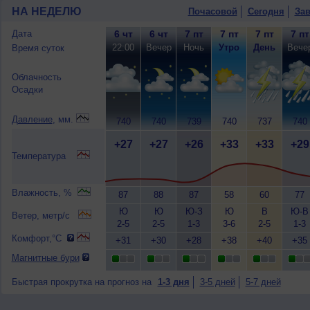
НА НЕДЕЛЮ
Почасовой
Сегодня
Зав
Дата
6 чт
6 чт
7 пт
7 пт
7 пт
7 пт
22:00
Вечер
Ночь
Утро
День
Вече
Время суток
Облачность
Осадки
Давление
, мм.
740
740
739
740
737
740
+27
+27
+26
+33
+33
+29
Температура
Влажность, %
87
88
87
58
60
77
Ю
Ю
Ю-З
Ю
В
Ю-В
Ветер, метр/с
2-5
2-5
1-3
3-6
2-5
1-3
Комфорт,°C
+31
+30
+28
+38
+40
+35
Магнитные бури
Быстрая прокрутка на прогноз на
1-3 дня
3-5 дней
5-7 дней