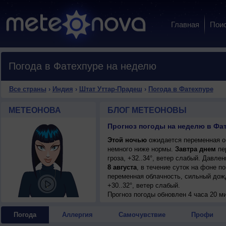
Главная
Пои
Погода в Фатехпуре на неделю
Все страны
›
Индия
›
Штат Уттар-Прадеш
›
Погода в Фатехпуре
МЕТЕОНОВА
БЛОГ МЕТЕОНОВЫ
Прогноз погоды на неделю в Фа
Этой ночью
ожидается переменная об
немного ниже нормы.
Завтра днем
пе
гроза, +32..34°, ветер слабый. Давле
8 августа
, в течение суток на фоне 
переменная облачность, сильный дожд
+30..32°, ветер слабый.
Прогноз погоды
обновлен 4 часа 20 ми
Погода
Аллергия
Самочувствие
Профи