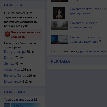
ВЫЛЕТЫ
Почему плакать полезно
Оценка возможных
для здоровья?
задержек авиарейсов
по метеоусловиям
на
Почему в ненастье
ближайшие сутки
хочется спать?
Велика вероятность
задержек
Спасают ли кактусы от
вредного излучения?
Погода по ближайшим
аэропортам
Посмотрите также
другие интересные
Канпур/Чакери
66 км
Канпур
72 км
РЕКЛАМА
Лакнау
93 км
Аллахабад
108 км
Бакшика Талаб
118 км
Кхаджурахо
152 км
ВОДОЕМЫ
Температура воды
+25 °C