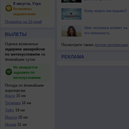
8 августа, Утро
Возможны
Кому мороз нестрашен?
недомогания
Подробно на 10 дней
Имя человека влияет на
его внешность
ВЫЛЕТЫ
Оценка возможных
Посмотрите также
другие интересные
задержек авиарейсов
по метеоусловиям
на
РЕКЛАМА
ближайшие сутки
Не ожидается
задержек по
метеоусловиям
Погода по ближайшим
аэропортам
Ацуги
15 км
Татикава
16 км
Тофу
19 км
Йокота
20 км
Ирума
31 км