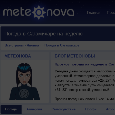
Главная
Пои
Погода в Сагамихаре на неделю
Все страны
›
Япония
›
›
Погода в Сагамихаре
МЕТЕОНОВА
БЛОГ МЕТЕОНОВЫ
Прогноз погоды на неделю в Саг
Сегодня днем
ожидается малооблачная
умеренный. Атмосферное давление в 
ясная погода, температура +25..27°.
7 августа
, в течение суток ожидается
+31..33°, ветер южный, умеренный.
Прогноз погоды
обновлен 1 час 14 ми
Погода
Аллергия
Самочувствие
Профи
Агро