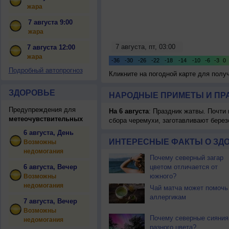
жара
7 августа 9:00
жара
7 августа 12:00
жара
Подробный автопрогноз
Кликните на погодной карте для пол
ЗДОРОВЬЕ
НАРОДНЫЕ ПРИМЕТЫ И ПР
Предупреждения для
На 6 августа
: Праздник жатвы. Почти
метеочувствительных
сбора черемухи, заготавливают берез
6 августа, День
ИНТЕРЕСНЫЕ ФАКТЫ О ЗД
Возможны
недомогания
Почему северный загар
6 августа, Вечер
цветом отличается от
южного?
Возможны
недомогания
Чай матча может помочь
аллергикам
7 августа, Вечер
Возможны
Почему северные сияния
недомогания
разного цвета?