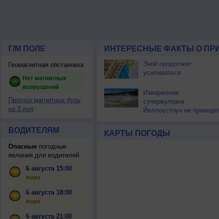
Г/М ПОЛЕ
ИНТЕРЕСНЫЕ ФАКТЫ О ПР
Зной продолжит
Геомагнитная обстановка
усиливаться
Нет магнитных
возмущений
Извержение
Прогноз магнитных бурь
супервулкана
на 3 дня
Йеллоустоун не приведё
к уничтожению
цивилизации
ВОДИТЕЛЯМ
КАРТЫ ПОГОДЫ
Опасные
погодные
явления для водителей
6 августа 15:00
жара
6 августа 18:00
жара
6 августа 21:00