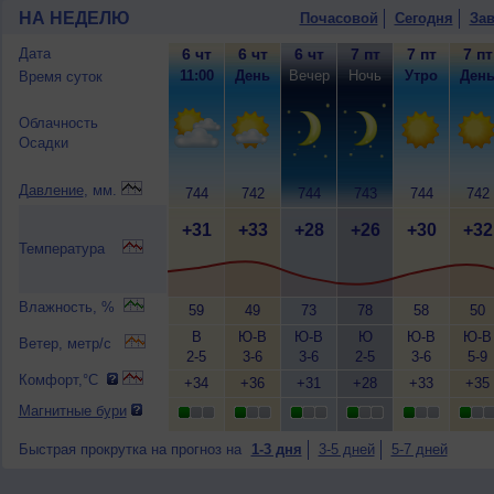
НА НЕДЕЛЮ
Почасовой
Сегодня
Зав
Дата
6 чт
6 чт
6 чт
7 пт
7 пт
7 пт
11:00
День
Вечер
Ночь
Утро
Ден
Время суток
Облачность
Осадки
Давление
, мм.
744
742
744
743
744
742
+31
+33
+28
+26
+30
+32
Температура
Влажность, %
59
49
73
78
58
50
В
Ю-В
Ю-В
Ю
Ю-В
Ю-В
Ветер, метр/с
2-5
3-6
3-6
2-5
3-6
5-9
Комфорт,°C
+34
+36
+31
+28
+33
+35
Магнитные бури
Быстрая прокрутка на прогноз на
1-3 дня
3-5 дней
5-7 дней