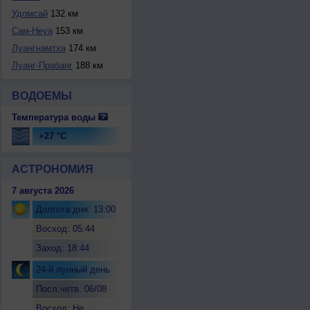
Удомсай
132 км
Сам-Неуа
153 км
Луангнамтха
174 км
Луанг-Прабанг
188 км
ВОДОЕМЫ
Температура воды
+27 °C
АСТРОНОМИЯ
7 августа 2026
Долгота дня: 13:00
Восход: 05:44
Заход: 18:44
24-й лунный день
Посл.четв. 06/08
Восход: Не