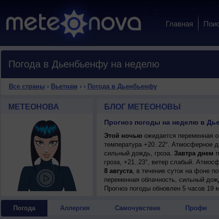
Главная
Пои
Погода в Дьенбьенфу на неделю
Все страны
›
Вьетнам
›
›
Погода в Дьенбьенфу
МЕТЕОНОВА
БЛОГ МЕТЕОНОВЫ
Прогноз погоды на неделю в Дь
Этой ночью
ожидается переменная об
температура +20..22°. Атмосферное д
сильный дождь, гроза.
Завтра днем
п
гроза, +21..23°, ветер слабый. Атмос
8 августа
, в течение суток на фоне 
переменная облачность, сильный дожд
+26..28°, ветер слабый.
Прогноз погоды
обновлен 5 часов 19 м
Погода
Аллергия
Самочувствие
Профи