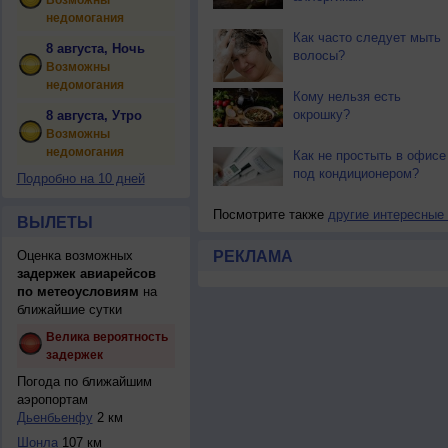
Возможны
недомогания
Как часто следует мыть
8 августа, Ночь
волосы?
Возможны
недомогания
Кому нельзя есть
окрошку?
8 августа, Утро
Возможны
недомогания
Как не простыть в офисе
под кондиционером?
Подробно на 10 дней
Посмотрите также
другие интересные
ВЫЛЕТЫ
Оценка возможных
РЕКЛАМА
задержек авиарейсов
по метеоусловиям
на
ближайшие сутки
Велика вероятность
задержек
Погода по ближайшим
аэропортам
Дьенбьенфу
2 км
Шонла
107 км