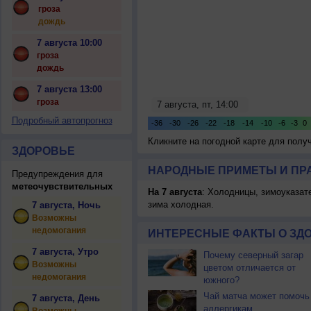
гроза
дождь
7 августа 10:00
гроза
дождь
7 августа 13:00
гроза
Подробный автопрогноз
Кликните на погодной карте для пол
ЗДОРОВЬЕ
НАРОДНЫЕ ПРИМЕТЫ И ПР
Предупреждения для
метеочувствительных
На 7 августа
: Холодницы, зимоуказат
зима холодная.
7 августа, Ночь
Возможны
недомогания
ИНТЕРЕСНЫЕ ФАКТЫ О ЗД
7 августа, Утро
Почему северный загар
Возможны
цветом отличается от
недомогания
южного?
Чай матча может помочь
7 августа, День
аллергикам