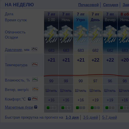
НА НЕДЕЛЮ
Почасовой
Сегодня
Зав
Дата
7 пт
7 пт
7 пт
7 пт
7 пт
8 сб
1:00
Ночь
Утро
День
Вечер
Ночь
Время суток
Облачность
Осадки
Давление
, мм.
683
683
683
682
682
683
+21
+21
+21
+22
+22
+20
Температура
Влажность, %
99
99
99
97
96
98
Ветер, метр/с
Штиль
Штиль
Штиль
Штиль
Штиль
Штил
Комфорт,°C
+16
+16
+16
+19
+19
+16
Магнитные бури
Быстрая прокрутка на прогноз на
1-3 дня
3-5 дней
5-7 дней