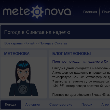
Главная
Пои
Погода в Синьтае на неделю
Все страны
›
Китай
›
›
Погода в Синьтае
МЕТЕОНОВА
БЛОГ МЕТЕОНОВЫ
Прогноз погоды на неделю в Син
Сегодня днем
ожидается малооблачная
Атмосферное давление в пределах но
температура +26..28°. Атмосферное 
7 августа
, в течение суток ожидается
+34..36°, ветер северо-восточный, ум
Прогноз погоды
обновлен 3 часа 43 м
Погода
Аллергия
Самочувствие
Профи
Агро