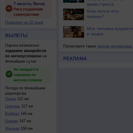
7 августа, Вечер
время стресса
Риск ухудшения
Кому нельзя есть
самочувствия
окрошку?
Подробно на 10 дней
Мозг человека нуждаетс
в тишине
ВЫЛЕТЫ
Оценка возможных
Посмотрите также
другие интересные
задержек авиарейсов
по метеоусловиям
на
РЕКЛАМА
ближайшие сутки
Не ожидается
задержек по
метеоусловиям
Погода по ближайшим
аэропортам
Линьи
112 км
Цзинань
117 км
Вэйфан
145 км
Цзинин
147 км
Жичжао
150 км