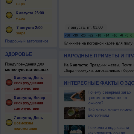
жара
6 августа 23:00
жара
7 августа 2:00
жара
Подробный автопрогноз
Кликните на погодной карте для пол
ЗДОРОВЬЕ
НАРОДНЫЕ ПРИМЕТЫ И ПР
Предупреждения для
На 6 августа
: Праздник жатвы. Почти
метеочувствительных
сбора черемухи, заготавливают берез
6 августа, День
ИНТЕРЕСНЫЕ ФАКТЫ О ЗД
Риск ухудшения
самочувствия
Почему северный загар
6 августа, Вечер
цветом отличается от
южного?
Риск ухудшения
самочувствия
Чай матча может помочь
аллергикам
7 августа, День
Возможны
Психологи подсказали
недомогания
как улучшить сон во