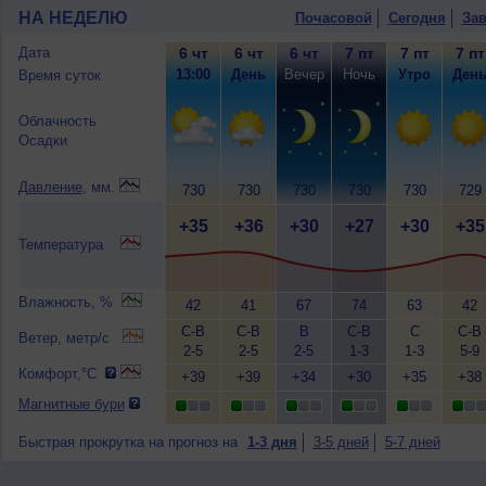
НА НЕДЕЛЮ
Почасовой
Сегодня
Зав
Дата
6 чт
6 чт
6 чт
7 пт
7 пт
7 пт
13:00
День
Вечер
Ночь
Утро
Ден
Время суток
Облачность
Осадки
Давление
, мм.
730
730
730
730
730
729
+35
+36
+30
+27
+30
+35
Температура
Влажность, %
42
41
67
74
63
42
С-В
С-В
В
С-В
С
С-В
Ветер, метр/с
2-5
2-5
2-5
1-3
1-3
5-9
Комфорт,°C
+39
+39
+34
+30
+35
+38
Магнитные бури
Быстрая прокрутка на прогноз на
1-3 дня
3-5 дней
5-7 дней