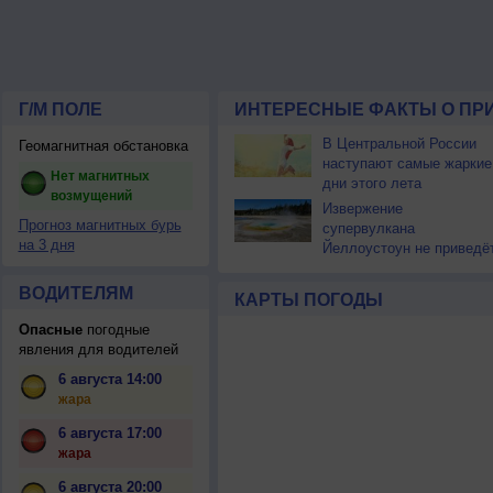
Г/М ПОЛЕ
ИНТЕРЕСНЫЕ ФАКТЫ О ПР
В Центральной России
Геомагнитная обстановка
наступают самые жаркие
Нет магнитных
дни этого лета
возмущений
Извержение
Прогноз магнитных бурь
супервулкана
на 3 дня
Йеллоустоун не приведё
к уничтожению
цивилизации
ВОДИТЕЛЯМ
КАРТЫ ПОГОДЫ
Опасные
погодные
явления для водителей
6 августа 14:00
жара
6 августа 17:00
жара
6 августа 20:00