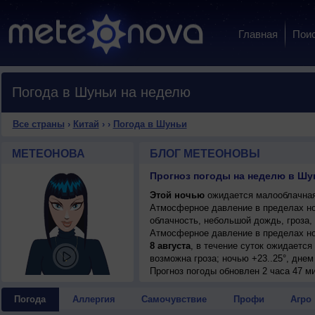
Главная
Пои
Погода в Шуньи на неделю
Все страны
›
Китай
›
›
Погода в Шуньи
МЕТЕОНОВА
БЛОГ МЕТЕОНОВЫ
Прогноз погоды на неделю в Шун
Этой ночью
ожидается малооблачная 
Атмосферное давление в пределах н
облачность, небольшой дождь, гроза, 
Атмосферное давление в пределах но
8 августа
, в течение суток ожидаетс
возможна гроза; ночью +23..25°, днем 
Прогноз погоды
обновлен 2 часа 47 м
Погода
Аллергия
Самочувствие
Профи
Агро