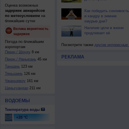
Оценка возможных
задержек авиарейсов
Как победить сонливость
по метеоусловиям
на
и хандру в зимние
ближайшие сутки
хмурые дни?
Наличие цели в жизни
Велика вероятность
продлевает её
задержек
Погода по ближайшим
Посмотрите также
другие интересные
аэропортам
Пекин / Шоуду
8 км
РЕКЛАМА
Пекин / Наньюань
45 км
Таншань
123 км
Тяньцзинь
126 км
Чжанцзякоу
161 км
Циньхуандао
211 км
ВОДОЕМЫ
Температура воды
+28 °C