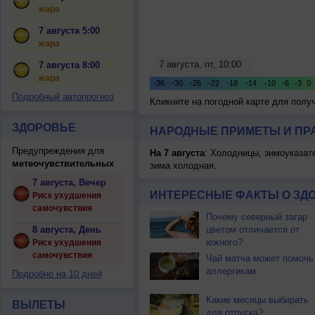
жара
7 августа 5:00
жара
7 августа 8:00
жара
Подробный автопрогноз
Кликните на погодной карте для пол
ЗДОРОВЬЕ
НАРОДНЫЕ ПРИМЕТЫ И ПР
Предупреждения для
На 7 августа
: Холодницы, зимоуказат
метеочувствительных
зима холодная.
7 августа, Вечер
ИНТЕРЕСНЫЕ ФАКТЫ О ЗД
Риск ухудшения
самочувствия
Почему северный загар
8 августа, День
цветом отличается от
южного?
Риск ухудшения
самочувствия
Чай матча может помочь
аллергикам
Подробно на 10 дней
Какие месяцы выбирать
ВЫЛЕТЫ
для отпуска?