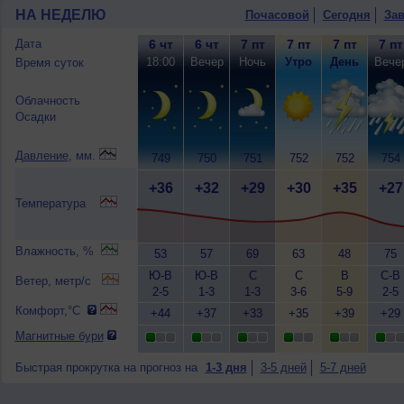
НА НЕДЕЛЮ
Почасовой
Сегодня
Зав
Дата
6 чт
6 чт
7 пт
7 пт
7 пт
7 пт
18:00
Вечер
Ночь
Утро
День
Вече
Время суток
Облачность
Осадки
Давление
, мм.
749
750
751
752
752
754
+36
+32
+29
+30
+35
+27
Температура
Влажность, %
53
57
69
63
48
75
Ю-В
Ю-В
С
С
В
С-В
Ветер, метр/с
2-5
1-3
1-3
3-6
5-9
2-5
Комфорт,°C
+44
+37
+33
+35
+39
+29
Магнитные бури
Быстрая прокрутка на прогноз на
1-3 дня
3-5 дней
5-7 дней