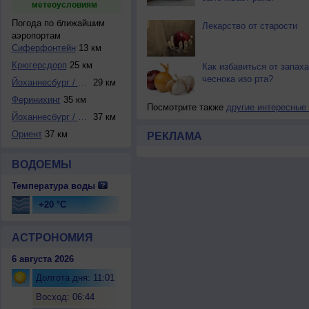
метеоусловиям
Погода по ближайшим
Лекарство от старости
аэропортам
Сиферфонтейн
13 км
Крюгерсдорп
25 км
Как избавиться от запаха
чеснока изо рта?
Йоханнесбург / Ра...
29 км
Феринихинг
35 км
Посмотрите также
другие интересные
Йоханнесбург / Ла...
37 км
Ориент
37 км
РЕКЛАМА
ВОДОЕМЫ
Температура воды
+20 °C
АСТРОНОМИЯ
6 августа 2026
Долгота дня: 11:01
Восход: 06:44