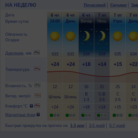
НА НЕДЕЛЮ
Почасовой
Сегодня
Зав
Дата
6 чт
6 чт
6 чт
7 пт
7 пт
7 пт
14:00
День
Вечер
Ночь
Утро
Ден
Время суток
Облачность
Осадки
Давление
, мм.
633
633
634
634
635
634
+24
+24
+18
+14
+15
+22
Температура
Влажность, %
12
12
16
21
25
14
В
С-В
С
С
Ветер, метр/с
Штиль
Штиль
1-3
2-5
2-5
3-6
Комфорт,°C
+24
+24
+18
+14
+15
+23
Магнитные бури
Быстрая прокрутка на прогноз на
1-3 дня
3-5 дней
5-7 дней