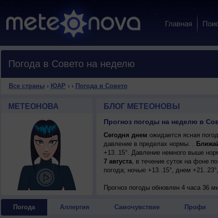
Главная
Пои
Погода в Совето на неделю
Все страны
›
ЮАР
›
›
Погода в Совето
МЕТЕОНОВА
БЛОГ МЕТЕОНОВЫ
Прогноз погоды на неделю в Сов
Сегодня днем
ожидается ясная погод
давление в пределах нормы. .
Ближа
+13..15°. Давление немного выше нор
7 августа
, в течение суток на фоне 
погода; ночью +13..15°, днем +21..23
Прогноз погоды
обновлен 4 часа 36 ми
Погода
Аллергия
Самочувствие
Профи