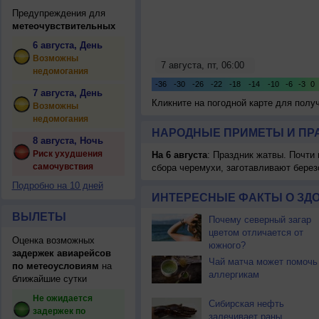
Предупреждения для
метеочувствительных
6 августа, День
Возможны
недомогания
7 августа, День
Кликните на погодной карте для пол
Возможны
недомогания
НАРОДНЫЕ ПРИМЕТЫ И ПР
8 августа, Ночь
Риск ухудшения
На 6 августа
: Праздник жатвы. Почти
самочувствия
сбора черемухи, заготавливают берез
Подробно на 10 дней
ИНТЕРЕСНЫЕ ФАКТЫ О ЗД
ВЫЛЕТЫ
Почему северный загар
цветом отличается от
Оценка возможных
южного?
задержек авиарейсов
Чай матча может помочь
по метеоусловиям
на
аллергикам
ближайшие сутки
Не ожидается
Сибирская нефть
задержек по
залечивает раны