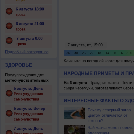
жара
6 августа 18:00
гроза
6 августа 21:00
гроза
7 августа 0:00
гроза
Подробный автопрогноз
Кликните на погодной карте для пол
ЗДОРОВЬЕ
НАРОДНЫЕ ПРИМЕТЫ И ПР
Предупреждения для
метеочувствительных
На 6 августа
: Праздник жатвы. Почти
сбора черемухи, заготавливают берез
6 августа, День
Риск ухудшения
самочувствия
ИНТЕРЕСНЫЕ ФАКТЫ О ЗД
6 августа, Вечер
Почему северный загар
Риск ухудшения
цветом отличается от
самочувствия
южного?
Чай матча может помочь
7 августа, День
аллергикам