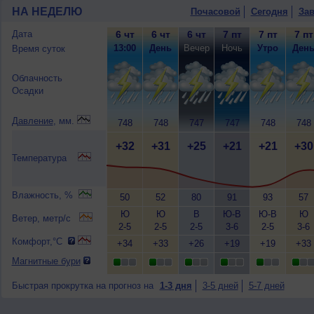
НА НЕДЕЛЮ
Почасовой
Сегодня
Зав
Дата
6 чт
6 чт
6 чт
7 пт
7 пт
7 пт
13:00
День
Вечер
Ночь
Утро
Ден
Время суток
Облачность
Осадки
Давление
, мм.
748
748
747
747
748
748
+32
+31
+25
+21
+21
+30
Температура
Влажность, %
50
52
80
91
93
57
Ю
Ю
В
Ю-В
Ю-В
Ю
Ветер, метр/с
2-5
2-5
2-5
3-6
2-5
3-6
Комфорт,°C
+34
+33
+26
+19
+19
+33
Магнитные бури
Быстрая прокрутка на прогноз на
1-3 дня
3-5 дней
5-7 дней