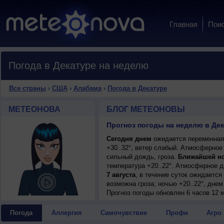
Главная
Пои
Погода в Декатуре на неделю
Все страны
›
США
›
Алабама
›
Погода в Декатуре
МЕТЕОНОВА
БЛОГ МЕТЕОНОВЫ
Прогноз погоды на неделю в Де
Сегодня днем
ожидается переменная 
+30..32°, ветер слабый. Атмосферное
сильный дождь, гроза.
Ближайшей н
температура +20..22°. Атмосферное 
7 августа
, в течение суток ожидаетс
возможна гроза; ночью +20..22°, днем
Прогноз погоды
обновлен 6 часов 12 м
Погода
Аллергия
Самочувствие
Профи
Агро