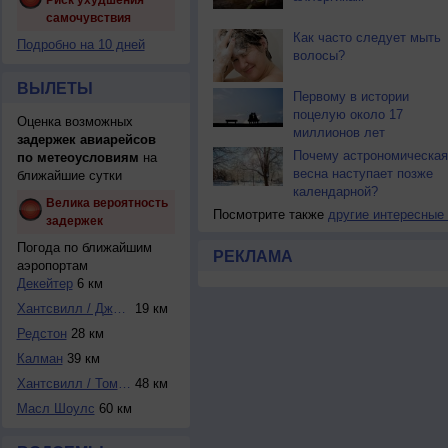
Риск ухудшения
самочувствия
Как часто следует мыть
Подробно на 10 дней
волосы?
ВЫЛЕТЫ
Первому в истории
поцелую около 17
Оценка возможных
миллионов лет
задержек авиарейсов
Почему астрономическая
по метеоусловиям
на
весна наступает позже
ближайшие сутки
календарной?
Велика вероятность
Посмотрите также
другие интересные
задержек
Погода по ближайшим
РЕКЛАМА
аэропортам
Декейтер
6 км
Хантсвилл / Джонс...
19 км
Редстон
28 км
Калман
39 км
Хантсвилл / Том-Ш...
48 км
Масл Шоулс
60 км