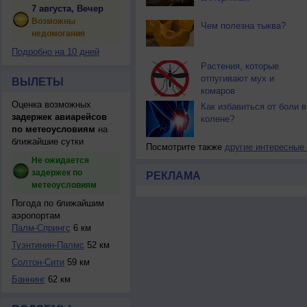
7 августа, Вечер
Возможны
Чем полезна тыква?
недомогания
Подробно на 10 дней
Растения, которые
отпугивают мух и
ВЫЛЕТЫ
комаров
Оценка возможных
Как избавиться от боли в
задержек авиарейсов
колене?
по метеоусловиям
на
ближайшие сутки
Посмотрите также
другие интересные
Не ожидается
задержек по
РЕКЛАМА
метеоусловиям
Погода по ближайшим
аэропортам
Палм-Спрингс
6 км
Туэнтинин-Палмс
52 км
Солтон-Сити
59 км
Баннинг
62 км