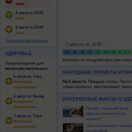
жара
6 августа 19:00
жара
6 августа 22:00
жара
Подробный автопрогноз
ЗДОРОВЬЕ
Кликните на погодной карте для пол
Предупреждения для
метеочувствительных
НАРОДНЫЕ ПРИМЕТЫ И ПР
6 августа, Утро
На 6 августа
: Праздник жатвы. Почти
Возможны
сбора черемухи, заготавливают берез
недомогания
6 августа, Вечер
ИНТЕРЕСНЫЕ ФАКТЫ О ЗД
Возможны
недомогания
Почему северный загар
цветом отличается от
7 августа, Утро
южного?
Возможны
Чай матча может помочь
недомогания
аллергикам