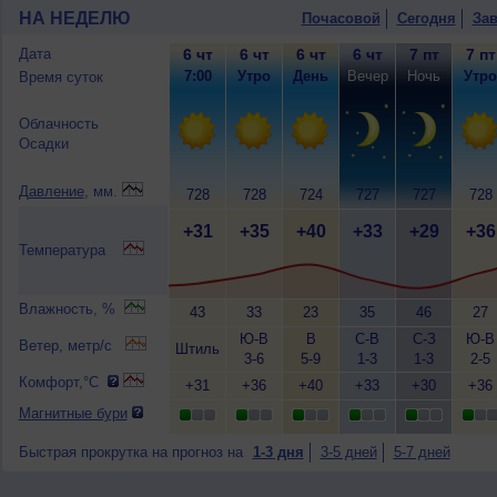
НА НЕДЕЛЮ
Почасовой
Сегодня
Зав
Дата
6 чт
6 чт
6 чт
6 чт
7 пт
7 пт
7:00
Утро
День
Вечер
Ночь
Утро
Время суток
Облачность
Осадки
Давление
, мм.
728
728
724
727
727
728
+31
+35
+40
+33
+29
+36
Температура
Влажность, %
43
33
23
35
46
27
Ю-В
В
С-В
С-З
Ю-В
Ветер, метр/с
Штиль
3-6
5-9
1-3
1-3
2-5
Комфорт,°C
+31
+36
+40
+33
+30
+36
Магнитные бури
Быстрая прокрутка на прогноз на
1-3 дня
3-5 дней
5-7 дней