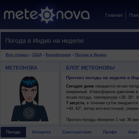
Главная
Пои
Погода в Индио на неделю
Все страны
›
США
›
Калифорния
›
Погода в Индио
МЕТЕОНОВА
БЛОГ МЕТЕОНОВЫ
Прогноз погоды на неделю в Ин
Сегодня днем
ожидается ясная погода
умеренный. Атмосферное давление в 
ясная погода, температура +28..30°.
7 августа
, в течение суток ожидается
+40..42°, ветер юго-восточный, умере
Прогноз погоды
обновлен 1 час 36 ми
Погода
Аллергия
Самочувствие
Профи
Агро