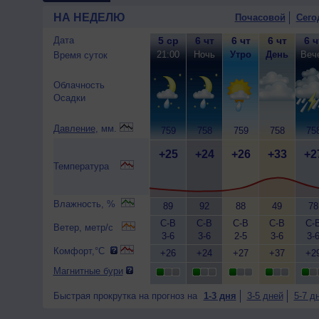
НА НЕДЕЛЮ
Почасовой
Сего
Дата
5 ср
6 чт
6 чт
6 чт
6 ч
21:00
Ночь
Утро
День
Веч
Время суток
Облачность
Осадки
Давление
, мм.
759
758
759
758
75
+25
+24
+26
+33
+2
Температура
Влажность, %
89
92
88
49
78
С-В
С-В
С-В
С-В
С-
Ветер, метр/с
3-6
3-6
2-5
3-6
3-
Комфорт,°C
+26
+24
+27
+37
+2
Магнитные бури
Быстрая прокрутка на прогноз на
1-3 дня
3-5 дней
5-7 д