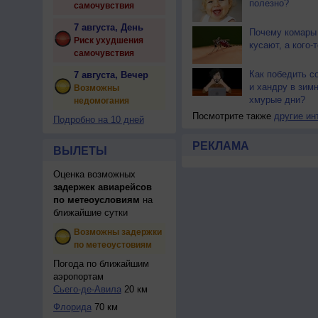
полезно?
самочувствия
7 августа, День
Почему комары 
Риск ухудшения
кусают, а кого-т
самочувствия
Как победить с
7 августа, Вечер
и хандру в зим
Возможны
хмурые дни?
недомогания
Посмотрите также
другие ин
Подробно на 10 дней
РЕКЛАМА
ВЫЛЕТЫ
Оценка возможных
задержек авиарейсов
по метеоусловиям
на
ближайшие сутки
Возможны задержки
по метеоустовиям
Погода по ближайшим
аэропортам
Сьего-де-Авила
20 км
Флорида
70 км