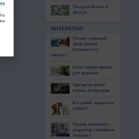
ике
Погода в Москве 4
августа
ить
ки
ИНТЕРЕСНО
Почему северный
загар цветом
отличается от
южного?
Букет сирени вреден
для здоровья
Чай матча может
помочь аллергикам
Кто умнее: кошки или
собаки?
Почему похмелье с
возрастом становится
тяжелее?