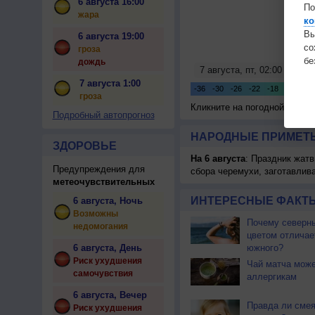
6 августа 16:00
По
жара
ко
Вы
6 августа 19:00
с
гроза
бе
дождь
7 августа 1:00
гроза
Кликните на погодной карте
Подробный автопрогноз
НАРОДНЫЕ ПРИМЕТЫ
ЗДОРОВЬЕ
На 6 августа
: Праздник жатв
Предупреждения для
сбора черемухи, заготавлив
метеочувствительных
ИНТЕРЕСНЫЕ ФАКТЫ
6 августа, Ночь
Возможны
Почему северны
недомогания
цветом отличае
6 августа, День
южного?
Риск ухудшения
Чай матча може
самочувствия
аллергикам
6 августа, Вечер
Правда ли смея
Риск ухудшения