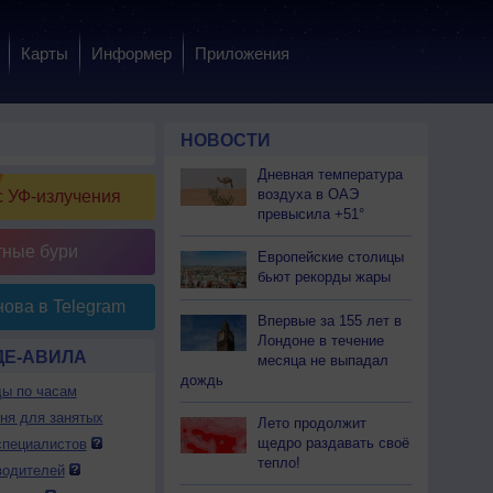
Карты
Информер
Приложения
НОВОСТИ
Дневная температура
воздуха в ОАЭ
 УФ-излучения
превысила +51°
тные бури
Европейские столицы
бьют рекорды жары
ова в Telegram
Впервые за 155 лет в
Лондоне в течение
ДЕ-АВИЛА
месяца не выпадал
дождь
ды по часам
дня для занятых
Лето продолжит
щедро раздавать своё
специалистов
тепло!
водителей