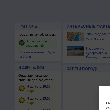
Г/М ПОЛЕ
ИНТЕРЕСНЫЕ ФАКТЫ
Зной продолжи
Геомагнитная обстановка
усиливаться
Нет магнитных
возмущений
Извержение
Прогноз магнитных бурь
супервулкана
на 3 дня
Йеллоустоун не
к уничтожению
цивилизации
ВОДИТЕЛЯМ
КАРТЫ ПОГОДЫ
Опасные
погодные
явления для водителей
6 августа 10:00
жара
6 августа 13:00
жара
Мы
са