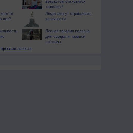
возрастом становится
тяжелее?
кого-то
Люди смогут отращивать
о нет?
конечности
онливость
Лесная терапия полезна
ние
для сердца и нервной
системы
тересные новости