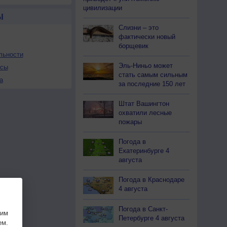
цивилизации
Ы
Слизни – это
фактически новый
борщевик
льности
Эль-Ниньо может
осы
стать самым сильным
а
за последние 150 лет
Штат Вашингтон
охватили лесные
пожары
Погода в
Екатеринбурге 4
августа
Погода в Краснодаре
4 августа
Погода в Санкт-
шим
Петербурге 4 августа
ем.