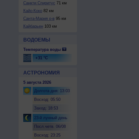
Санкти Спиритус
71 км
Кайо-Коко
82 км
Санта-Мария о-в
95 км
Кайбарьен
103 км
ВОДОЕМЫ
Температура воды
+31 °C
АСТРОНОМИЯ
5 августа 2026
Долгота дня: 13:03
Восход: 05:50
Заход: 18:53
23-й лунный день
Посл.четв. 06/08
Восход: 23:25