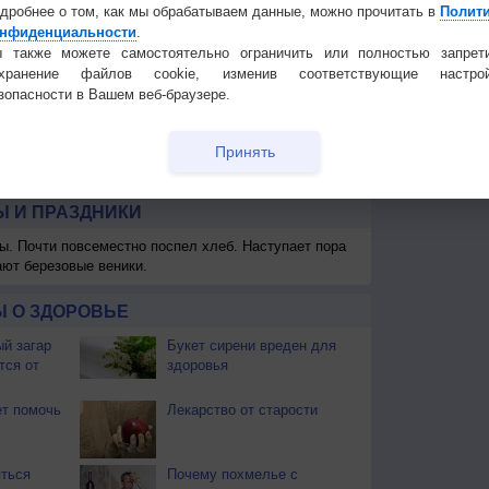
дробнее о том, как мы обрабатываем данные, можно прочитать в
Полит
нфиденциальности
.
 также можете самостоятельно ограничить или полностью запрет
охранение файлов cookie, изменив соответствующие настрой
зопасности в Вашем веб-браузере.
Принять
 для получения подробных данных
 И ПРАЗДНИКИ
ы. Почти повсеместно поспел хлеб. Наступает пора
ают березовые веники.
 О ЗДОРОВЬЕ
й загар
Букет сирени вреден для
тся от
здоровья
т помочь
Лекарство от старости
ться
Почему похмелье с