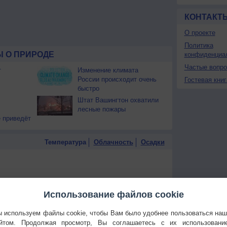
КОНТАКТ
О проекте
Политика
 О ПРИРОДЕ
конфиденциа
Частые вопр
т
Изменение климата
России происходит очень
Гостевая книг
быстро
Штат Вашингтон охватили
лесные пожары
 приведёт
Температура
Облачность
Осадки
Использование файлов cookie
 используем файлы cookie, чтобы Вам было удобнее пользоваться на
йтом. Продолжая просмотр, Вы соглашаетесь с их использовани