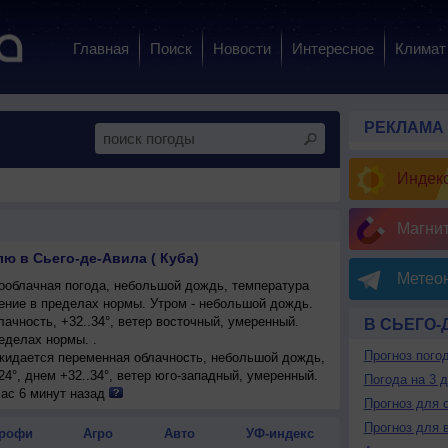
Главная
Поиск
Новости
Интересное
Климат
РЕКЛАМА
Индекс
Магни
ю в Сьего-де-Авила ( Куба)
Метеон
облачная погода, небольшой дождь, температура
ение в пределах нормы. Утром - небольшой дождь.
ачность, +32..34°, ветер восточный, умеренный.
В СЬЕГО-
еделах нормы. .
Прогноз пого
ожидается переменная облачность, небольшой дождь,
24°, днем +32..34°, ветер юго-западный, умеренный.
Погода на 3 
ас 6 минут назад
Прогноз для 
Прогноз для 
рофи
Агро
Авто
УФ-индекс