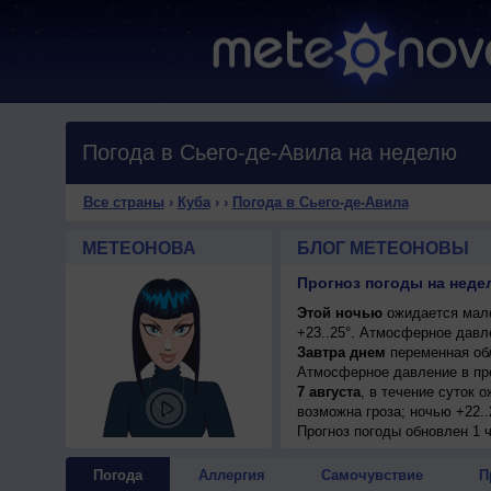
Погода в Сьего-де-Авила на неделю
Все страны
›
Куба
›
›
Погода в Сьего-де-Авила
МЕТЕОНОВА
БЛОГ МЕТЕОНОВЫ
Прогноз погоды на недел
Этой ночью
ожидается мало
+23..25°. Атмосферное давл
Завтра днем
переменная обл
Атмосферное давление в пр
7 августа
, в течение суток 
возможна гроза; ночью +22..
Прогноз погоды
обновлен 1 ч
Погода
Аллергия
Самочувствие
П