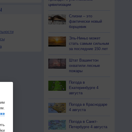
цивилизации
Ы
Слизни – это
фактически новый
борщевик
льности
Эль-Ниньо может
осы
стать самым сильным
а
за последние 150 лет
Штат Вашингтон
охватили лесные
пожары
Погода в
Екатеринбурге 4
августа
шим
Погода в Краснодаре
ем.
4 августа
ике
Погода в Санкт-
ить
Петербурге 4 августа
ки