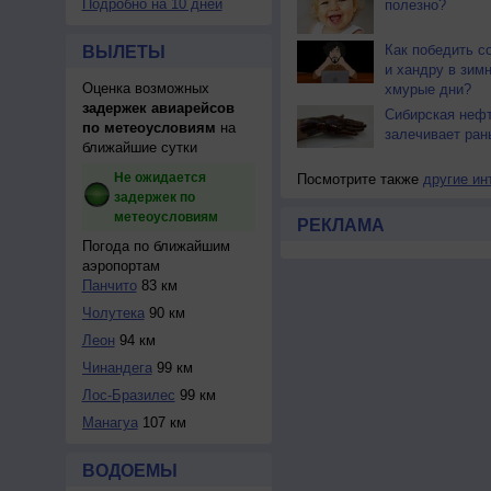
Подробно на 10 дней
полезно?
Как победить с
ВЫЛЕТЫ
и хандру в зим
Оценка возможных
хмурые дни?
задержек авиарейсов
Сибирская неф
по метеоусловиям
на
залечивает ран
ближайшие сутки
Не ожидается
Посмотрите также
другие ин
задержек по
метеоусловиям
РЕКЛАМА
Погода по ближайшим
аэропортам
Панчито
83 км
Чолутека
90 км
Леон
94 км
Чинандега
99 км
Лос-Бразилес
99 км
Манагуа
107 км
ВОДОЕМЫ