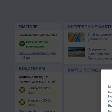
Г/М ПОЛЕ
ИНТЕРЕСНЫЕ ФАКТЫ
Зной продолжи
Геомагнитная обстановка
усиливаться
Нет магнитных
возмущений
Извержение
Прогноз магнитных бурь
супервулкана
на 3 дня
Йеллоустоун не
к уничтожению
цивилизации
ВОДИТЕЛЯМ
КАРТЫ ПОГОДЫ
Опасные
погодные
явления для водителей
Мы
6 августа 12:00
са
жара
По
6 августа 15:00
ко
жара
Вы
с
Подробный автопрогноз