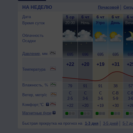
НА НЕДЕЛЮ
Почасовой
Сего
Дата
5 ср
6 чт
6 чт
6 чт
6 ч
20:00
Ночь
Утро
День
Веч
Время суток
Облачность
Осадки
Давление
, мм.
695
696
695
695
69
+22
+20
+19
+31
+2
Температура
Влажность, %
79
91
91
38
57
С
С
С
С-В
С-
Ветер, метр/с
2-5
3-6
3-6
5-9
3-
Комфорт,°C
+22
+20
+19
+30
+2
Магнитные бури
Быстрая прокрутка на прогноз на
1-3 дня
3-5 дней
5-7 д