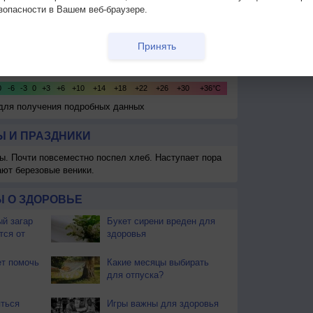
зопасности в Вашем веб-браузере.
Принять
 для получения подробных данных
 И ПРАЗДНИКИ
ы. Почти повсеместно поспел хлеб. Наступает пора
ают березовые веники.
 О ЗДОРОВЬЕ
й загар
Букет сирени вреден для
тся от
здоровья
т помочь
Какие месяцы выбирать
для отпуска?
ться
Игры важны для здоровья