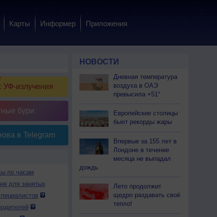
Карты
Информер
Приложения
НОВОСТИ
Дневная температура
воздуха в ОАЭ
 УФ-излучения
превысила +51°
тные бури
Европейские столицы
бьют рекорды жары
ова в Telegram
Впервые за 155 лет в
Лондоне в течение
месяца не выпадал
дождь
ды по часам
дня для занятых
Лето продолжит
щедро раздавать своё
специалистов
тепло!
водителей