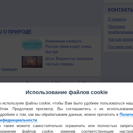
КОНТАКТ
О проекте
Политика
 О ПРИРОДЕ
конфиденциа
Частые вопр
т
Изменение климата
России происходит очень
Гостевая книг
быстро
Штат Вашингтон охватили
лесные пожары
 приведёт
Температура
Облачность
Осадки
Использование файлов cookie
 используем файлы cookie, чтобы Вам было удобнее пользоваться на
йтом. Продолжая просмотр, Вы соглашаетесь с их использовани
дробнее о том, как мы обрабатываем данные, можно прочитать в
Полит
нфиденциальности
.
 также можете самостоятельно ограничить или полностью запрет
охранение файлов cookie, изменив соответствующие настрой