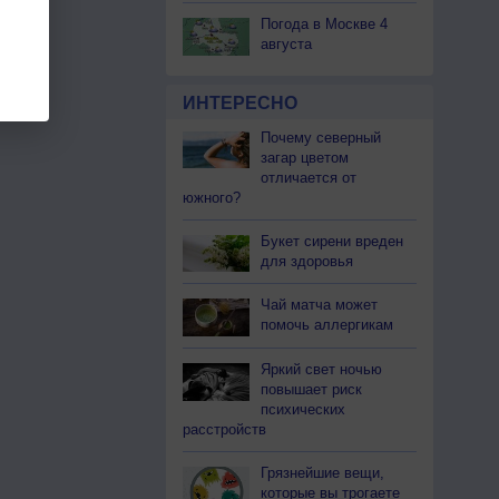
Погода в Москве 4
августа
ИНТЕРЕСНО
Почему северный
загар цветом
отличается от
южного?
Букет сирени вреден
для здоровья
Чай матча может
помочь аллергикам
Яркий свет ночью
повышает риск
психических
расстройств
Грязнейшие вещи,
которые вы трогаете