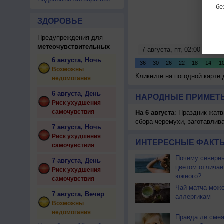
бе
ЗДОРОВЬЕ
Предупреждения для
метеочувствительных
6 августа, Ночь
Возможны
Кликните на погодной карте
недомогания
6 августа, День
НАРОДНЫЕ ПРИМЕТЫ
Риск ухудшения
самочувствия
На 6 августа
: Праздник жатв
сбора черемухи, заготавлив
7 августа, Ночь
Риск ухудшения
ИНТЕРЕСНЫЕ ФАКТЫ
самочувствия
Почему северны
7 августа, День
цветом отличае
Риск ухудшения
южного?
самочувствия
Чай матча може
7 августа, Вечер
аллергикам
Возможны
недомогания
Правда ли смея