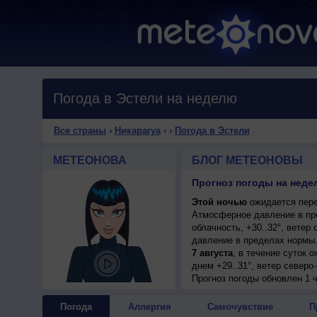
Погода в Эстели на неделю
Все страны
›
Никарагуа
›
›
Погода в Эстели
МЕТЕОНОВА
БЛОГ МЕТЕОНОВЫ
Прогноз погоды на недел
Этой ночью
ожидается пере
Атмосферное давление в пр
облачность, +30..32°, вете
давление в пределах нормы.
7 августа
, в течение суток 
днем +29..31°, ветер северо
Прогноз погоды
обновлен 1 
Погода
Аллергия
Самочувствие
П