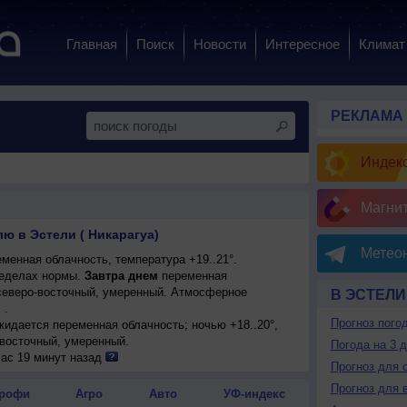
Главная
Поиск
Новости
Интересное
Климат
РЕКЛАМА
Индекс
Магни
ю в Эстели ( Никарагуа)
Метеон
менная облачность, температура +19..21°.
еделах нормы.
Завтра днем
переменная
р северо-восточный, умеренный. Атмосферное
В ЭСТЕЛИ
 .
Прогноз пого
ожидается переменная облачность; ночью +18..20°,
-восточный, умеренный.
Погода на 3 
час 19 минут назад
Прогноз для 
Прогноз для 
рофи
Агро
Авто
УФ-индекс