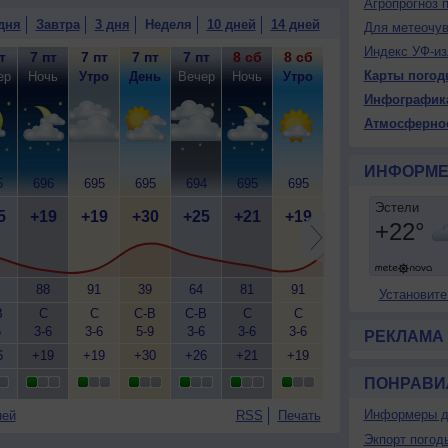
Агропрогноз 
дня
Завтра
3 дня
Неделя
10 дней
14 дней
Для метеочу
Индекс УФ-из
т
7 пт
7 пт
7 пт
7 пт
8 сб
8 сб
8 сб
8 сб
9
Карты погод
ер
Ночь
Утро
День
Вечер
Ночь
Утро
День
Вечер
Н
Инфографик
Атмосферно
ИНФОРМЕ
5
696
695
695
694
695
695
695
695
6
5
+19
+19
+30
+25
+21
+19
+31
+24
+
88
91
39
64
81
91
40
63
Установите
В
С
С
С-В
С-В
С
С
С-В
С-В
6
3-6
3-6
5-9
3-6
3-6
3-6
7-12
3-6
3
РЕКЛАМА
6
+19
+19
+30
+26
+21
+19
+31
+25
+
ПОНРАВИ
Информеры д
ней
RSS
Печать
Экпорт погод