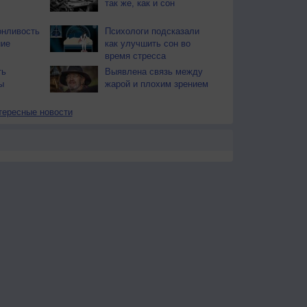
так же, как и сон
онливость
Психологи подсказали
ние
как улучшить сон во
время стресса
ть
Выявлена связь между
ы
жарой и плохим зрением
тересные новости