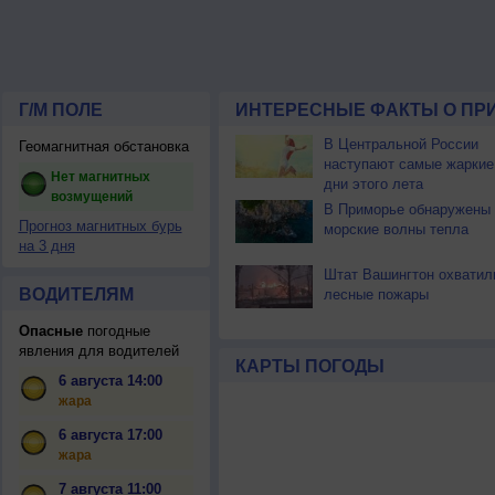
Г/М ПОЛЕ
ИНТЕРЕСНЫЕ ФАКТЫ О ПР
В Центральной России
Геомагнитная обстановка
наступают самые жаркие
Нет магнитных
дни этого лета
возмущений
В Приморье обнаружены
Прогноз магнитных бурь
морские волны тепла
на 3 дня
Штат Вашингтон охватил
ВОДИТЕЛЯМ
лесные пожары
Опасные
погодные
явления для водителей
КАРТЫ ПОГОДЫ
6 августа 14:00
жара
6 августа 17:00
жара
7 августа 11:00