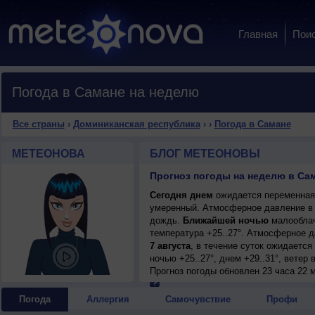
Главная
Пои
Погода в Самане на неделю
Все страны
›
Доминиканская республика
›
›
Погода в Самане
МЕТЕОНОВА
БЛОГ МЕТЕОНОВЫ
Прогноз погоды на неделю в Сам
Сегодня днем
ожидается переменная о
умеренный. Атмосферное давление в 
дождь.
Ближайшей ночью
малооблач
температура +25..27°. Атмосферное 
7 августа
, в течение суток ожидаетс
ночью +25..27°, днем +29..31°, ветер
Прогноз погоды
обновлен 23 часа 22 
Погода
Аллергия
Самочувствие
Профи