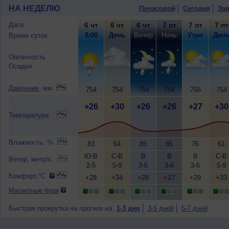
НА НЕДЕЛЮ
Почасовой
Сегодня
Зав
Дата
6 чт
6 чт
6 чт
7 пт
7 пт
7 пт
8:00
День
Вечер
Ночь
Утро
Ден
Время суток
Облачность
Осадки
Давление
, мм.
754
754
754
754
756
754
+26
+30
+26
+26
+27
+30
Температура
Влажность, %
83
64
85
85
76
61
Ю-В
С-В
В
В
В
С-В
Ветер, метр/с
2-5
5-9
3-6
3-6
3-6
5-9
Комфорт,°C
+28
+34
+28
+27
+29
+33
Магнитные бури
Быстрая прокрутка на прогноз на
1-3 дня
3-5 дней
5-7 дней