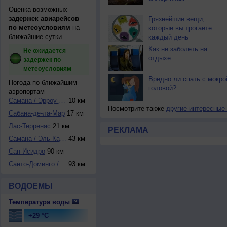
Оценка возможных
задержек авиарейсов
Грязнейшие вещи,
по метеоусловиям
на
которые вы трогаете
ближайшие сутки
каждый день
Как не заболеть на
Не ожидается
отдыхе
задержек по
метеоусловиям
Вредно ли спать с мокро
Погода по ближайшим
головой?
аэропортам
Самана / Эрроу Ба...
10 км
Посмотрите также
другие интересные
Сабана-де-ла-Мар
17 км
Лас-Терренас
21 км
РЕКЛАМА
Самана / Эль Кате...
43 км
Сан-Исидро
90 км
Санто-Доминго / Л...
93 км
ВОДОЕМЫ
Температура воды
+29 °C