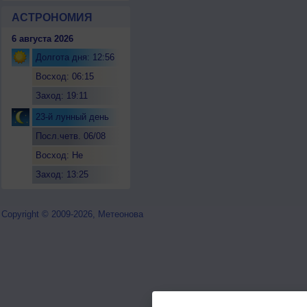
АСТРОНОМИЯ
6 августа 2026
Долгота дня: 12:56
Восход: 06:15
Заход: 19:11
23-й лунный день
Посл.четв. 06/08
Восход: Не
восходит
Заход: 13:25
Copyright © 2009-2026, Метеонова