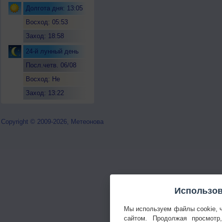
Долгота дня: 13:05
Восход: 05:53
Заход: 18:58
24-й лунный день
Посл.четв. 06/08
Восход: Не
восходит
Заход: 13:22
Copyright © 2009-2026, Метеонова
Использов
Мы используем файлы cookie, 
сайтом. Продолжая просмотр