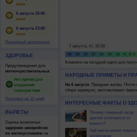
жара
6 августа 20:00
жара
6 августа 23:00
жара
Подробный автопрогноз
ЗДОРОВЬЕ
Кликните на погодной карте для пол
Предупреждения для
метеочувствительных
НАРОДНЫЕ ПРИМЕТЫ И ПР
Нет причин для
На 6 августа
: Праздник жатвы. Почти
ухудшения
сбора черемухи, заготавливают берез
самочувствия
Подробно на 10 дней
ИНТЕРЕСНЫЕ ФАКТЫ О ЗД
ВЫЛЕТЫ
Почему северный загар
цветом отличается от
Оценка возможных
южного?
задержек авиарейсов
Чай матча может помочь
по метеоусловиям
на
аллергикам