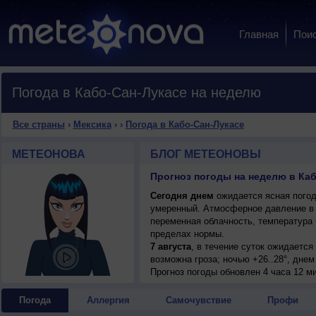
Главная
Пои
Погода в Кабо-Сан-Лукасе на неделю
Все страны
›
Мексика
›
›
Погода в Кабо-Сан-Лукасе
МЕТЕОНОВА
БЛОГ МЕТЕОНОВЫ
Прогноз погоды на неделю в Каб
Сегодня днем
ожидается ясная погода
умеренный. Атмосферное давление в 
переменная облачность, температура 
пределах нормы.
7 августа
, в течение суток ожидаетс
возможна гроза; ночью +26..28°, днем
Прогноз погоды
обновлен 4 часа 12 ми
Погода
Аллергия
Самочувствие
Профи