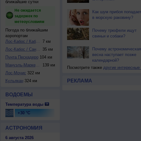
ближайшие сутки
Не ожидается
Как шум прибоя попадае
задержек по
в морскую раковину?
метеоусловиям
Погода по ближайшим
Почему трюфели ищут
аэропортам
свиньи и собаки?
Лос-Кабос / Кабо ...
7 км
Почему астрономическая
Лос-Кабос / Сан-Х...
35 км
весна наступает позже
Пунта Пескадеро
104 км
календарной?
Мануэль-Маркес-де...
139 км
Посмотрите также
другие интересные
Лос-Мочис
322 км
РЕКЛАМА
Кульякан
324 км
ВОДОЕМЫ
Температура воды
+30 °C
АСТРОНОМИЯ
6 августа 2026