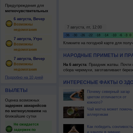
Предупреждения для
метеочувствительных
6 августа, Вечер
Возможны
недомогания
7 августа, Утро
Кликните на погодной карте для пол
Возможны
недомогания
НАРОДНЫЕ ПРИМЕТЫ И ПР
7 августа, Вечер
Возможны
На 6 августа
: Праздник жатвы. Почти
недомогания
сбора черемухи, заготавливают берез
Подробно на 10 дней
ИНТЕРЕСНЫЕ ФАКТЫ О ЗД
ВЫЛЕТЫ
Почему северный загар
цветом отличается от
Оценка возможных
южного?
задержек авиарейсов
Чай матча может помочь
по метеоусловиям
на
аллергикам
ближайшие сутки
Не ожидается
Как победить сонливость
задержек по
и хандру в зимние