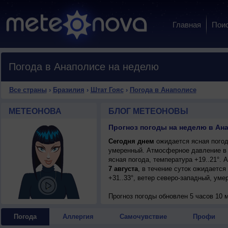
Главная
Пои
Погода в Анаполисе на неделю
Все страны
›
Бразилия
›
Штат Гояс
›
Погода в Анаполисе
МЕТЕОНОВА
БЛОГ МЕТЕОНОВЫ
Прогноз погоды на неделю в Ана
Сегодня днем
ожидается ясная погода
умеренный. Атмосферное давление в 
ясная погода, температура +19..21°.
7 августа
, в течение суток ожидается
+31..33°, ветер северо-западный, уме
Прогноз погоды
обновлен 5 часов 10 м
Погода
Аллергия
Самочувствие
Профи