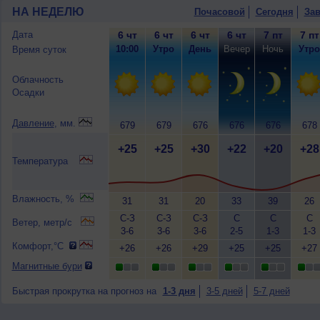
НА НЕДЕЛЮ
Почасовой
Сегодня
Зав
Дата
6 чт
6 чт
6 чт
6 чт
7 пт
7 пт
10:00
Утро
День
Вечер
Ночь
Утро
Время суток
Облачность
Осадки
Давление
, мм.
679
679
676
676
676
678
+25
+25
+30
+22
+20
+28
Температура
Влажность, %
31
31
20
33
39
26
С-З
С-З
С-З
С
С
С
Ветер, метр/с
3-6
3-6
3-6
2-5
1-3
1-3
Комфорт,°C
+26
+26
+29
+25
+25
+27
Магнитные бури
Быстрая прокрутка на прогноз на
1-3 дня
3-5 дней
5-7 дней