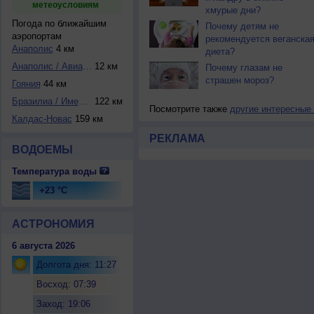
метеоусловиям
хмурые дни?
Погода по ближайшим
Почему детям не
аэропортам
рекомендуется веганска
Анаполис
4 км
диета?
Анаполис / Авиаба...
12 км
Почему глазам не
страшен мороз?
Гояния
44 км
Бразилиа / Имени ...
122 км
Посмотрите также
другие интересные
Калдас-Новас
159 км
РЕКЛАМА
ВОДОЕМЫ
Температура воды
+23 °C
АСТРОНОМИЯ
6 августа 2026
Долгота дня: 11:27
Восход: 07:39
Заход: 19:06