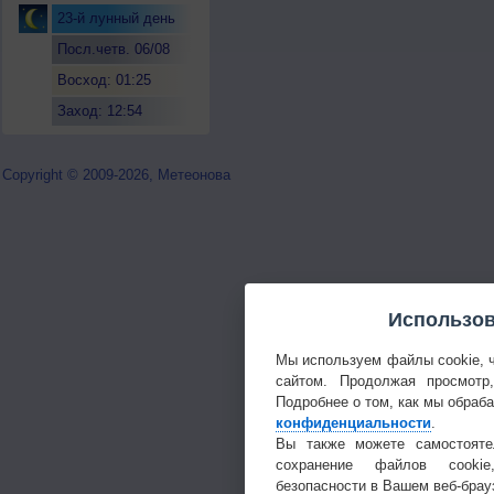
23-й лунный день
Посл.четв. 06/08
Восход: 01:25
Заход: 12:54
Copyright © 2009-2026, Метеонова
Использов
Мы используем файлы cookie, 
сайтом. Продолжая просмотр
Подробнее о том, как мы обраб
конфиденциальности
.
Вы также можете самостояте
сохранение файлов cookie
безопасности в Вашем веб-брау