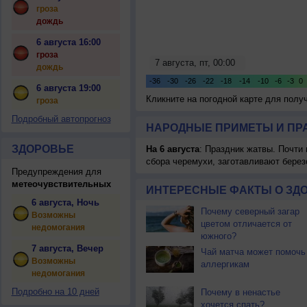
гроза
дождь
6 августа 16:00
гроза
дождь
6 августа 19:00
Кликните на погодной карте для пол
гроза
Подробный автопрогноз
НАРОДНЫЕ ПРИМЕТЫ И ПР
ЗДОРОВЬЕ
На 6 августа
: Праздник жатвы. Почти
сбора черемухи, заготавливают берез
Предупреждения для
метеочувствительных
ИНТЕРЕСНЫЕ ФАКТЫ О ЗД
6 августа, Ночь
Почему северный загар
Возможны
цветом отличается от
недомогания
южного?
7 августа, Вечер
Чай матча может помочь
Возможны
аллергикам
недомогания
Подробно на 10 дней
Почему в ненастье
хочется спать?