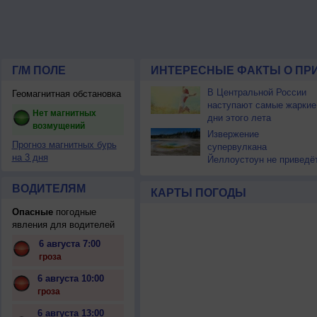
Г/М ПОЛЕ
ИНТЕРЕСНЫЕ ФАКТЫ О ПР
В Центральной России
Геомагнитная обстановка
наступают самые жаркие
Нет магнитных
дни этого лета
возмущений
Извержение
Прогноз магнитных бурь
супервулкана
на 3 дня
Йеллоустоун не приведё
к уничтожению
цивилизации
ВОДИТЕЛЯМ
КАРТЫ ПОГОДЫ
Опасные
погодные
явления для водителей
6 августа 7:00
гроза
6 августа 10:00
гроза
6 августа 13:00