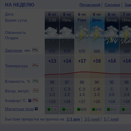
НА НЕДЕЛЮ
Почасовой
Сегодня
Зав
Дата
6 чт
6 чт
6 чт
6 чт
6 чт
7 пт
3:00
Ночь
Утро
День
Вечер
Ночь
Время суток
Облачность
Осадки
Давление
, мм.
670
670
670
668
668
668
+13
+14
+17
+16
+14
+14
Температура
Влажность, %
98
97
89
94
95
96
С
С-З
С-З
С-В
С
З
Ветер, метр/с
1-3
1-3
1-3
1-3
2-5
1-3
Комфорт,°C
+13
+14
+17
+16
+14
+14
Магнитные бури
Быстрая прокрутка на прогноз на
1-3 дня
3-5 дней
5-7 дней