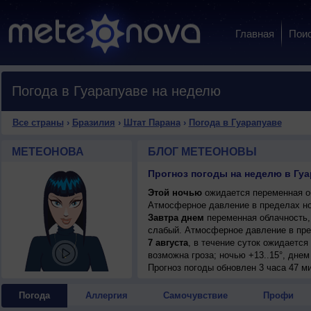
Главная
Пои
Погода в Гуарапуаве на неделю
Все страны
›
Бразилия
›
Штат Парана
›
Погода в Гуарапуаве
МЕТЕОНОВА
БЛОГ МЕТЕОНОВЫ
Прогноз погоды на неделю в Гуа
Этой ночью
ожидается переменная об
Атмосферное давление в пределах но
Завтра днем
переменная облачность, 
слабый. Атмосферное давление в пре
7 августа
, в течение суток ожидаетс
возможна гроза; ночью +13..15°, днем 
Прогноз погоды
обновлен 3 часа 47 ми
Погода
Аллергия
Самочувствие
Профи