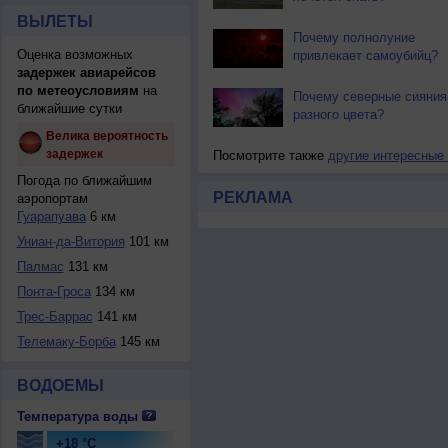
ВЫЛЕТЫ
Почему полнолуние
Оценка возможных
привлекает самоубийц?
задержек авиарейсов
по метеоусловиям
на
Почему северные сияния
ближайшие сутки
разного цвета?
Велика вероятность
задержек
Посмотрите также
другие интересные
Погода по ближайшим
РЕКЛАМА
аэропортам
Гуарапуава
6 км
Униан-да-Витория
101 км
Палмас
131 км
Понта-Гроса
134 км
Трес-Баррас
141 км
Телемаку-Борба
145 км
ВОДОЕМЫ
Температура воды
+18 °C