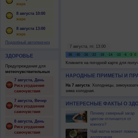
жара
8 августа 10:00
жара
8 августа 13:00
жара
Подробный автопрогноз
ЗДОРОВЬЕ
Кликните на погодной карте для пол
Предупреждения для
метеочувствительных
НАРОДНЫЕ ПРИМЕТЫ И ПР
7 августа, День
На 7 августа
: Холодницы, зимоуказат
Риск ухудшения
зима холодная.
самочувствия
7 августа, Вечер
ИНТЕРЕСНЫЕ ФАКТЫ О ЗД
Риск ухудшения
самочувствия
Почему северный загар
цветом отличается от
8 августа, День
южного?
Риск ухудшения
Чай матча может помочь
самочувствия
аллергикам