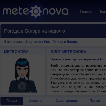
Главная
Пои
Погода в Богоре на неделю
Все страны
›
Индонезия
›
Ява
›
Погода в Богоре
МЕТЕОНОВА
БЛОГ МЕТЕОНОВЫ
Прогноз погоды на неделю в Бог
Этой ночью
ожидается переменная о
+23..25°. Атмосферное давление в пр
Завтра днем
малооблачная погода, +3
Атмосферное давление в пределах но
8 августа
, в течение суток ожидаетс
ночью +23..25°, днем +32..34°, ветер
Прогноз погоды
обновлен 1 час 17 ми
Погода
Аллергия
Самочувствие
Профи