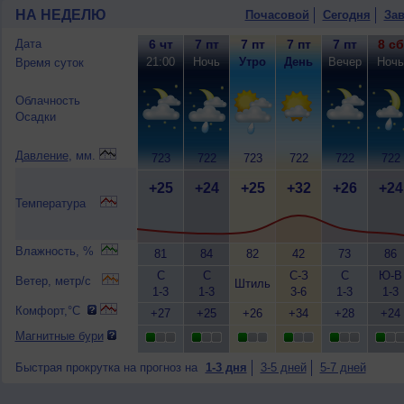
НА НЕДЕЛЮ
Почасовой
Сегодня
Зав
Дата
6 чт
7 пт
7 пт
7 пт
7 пт
8 сб
21:00
Ночь
Утро
День
Вечер
Ночь
Время суток
Облачность
Осадки
Давление
, мм.
723
722
723
722
722
722
+25
+24
+25
+32
+26
+24
Температура
Влажность, %
81
84
82
42
73
86
С
С
С-З
С
Ю-В
Ветер, метр/с
Штиль
1-3
1-3
3-6
1-3
1-3
Комфорт,°C
+27
+25
+26
+34
+28
+24
Магнитные бури
Быстрая прокрутка на прогноз на
1-3 дня
3-5 дней
5-7 дней