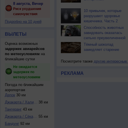
8 августа, Вечер
Риск ухудшения
10 привычек, которые
самочувствия
разрушают здоровье
кишечника. Часть 2
Подробно на 10 дней
Способность животных
завидовать оказалась
ВЫЛЕТЫ
сильно преувеличенной
Оценка возможных
Тёмный шоколад
задержек авиарейсов
замедляет старение
по метеоусловиям
на
ближайшие сутки
Посмотрите также
другие интересные
Не ожидается
задержек по
РЕКЛАМА
метеоусловиям
Погода по ближайшим
аэропортам
Депок
30 км
Джакарта / Халим-...
38 км
Тангеранг
43 км
Джакарта / Сёкарн...
55 км
Бандунг
92 км