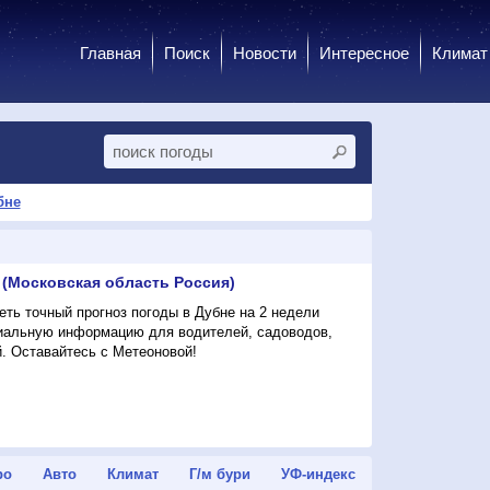
Главная
Поиск
Новости
Интересное
Климат
бне
 (Московская область Россия)
ть точный прогноз погоды в Дубне на 2 недели
циальную информацию для водителей, садоводов,
. Оставайтесь с Метеоновой!
ро
Авто
Климат
Г/м бури
УФ-индекс