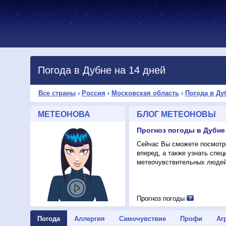
Погода в Дубне на 14 дней
Все страны
›
Россия
›
Московская область
›
Погода в Ду
МЕТЕОНОВА
БЛОГ МЕТЕОНОВЫ
Прогноз погоды в Дубне
Сейчас Вы сможете посмотре
вперед, а также узнать спе
метеочувствительных людей
Прогноз погоды
Погода
Аллергия
Самочувствие
Профи
Аг