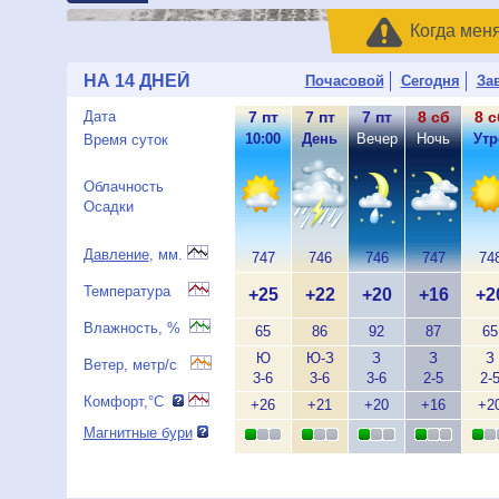
Когда мен
НА 14 ДНЕЙ
Почасовой
Сегодня
За
Дата
7 пт
7 пт
7 пт
8 сб
8 с
10:00
День
Вечер
Ночь
Утр
Время суток
Облачность
Осадки
Давление
, мм.
747
746
746
747
74
Температура
+25
+22
+20
+16
+2
Влажность, %
65
86
92
87
65
Ю
Ю-З
З
З
З
Ветер, метр/с
3-6
3-6
3-6
2-5
2-
Комфорт,°C
+26
+21
+20
+16
+2
Магнитные бури