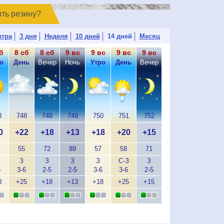
ять резинy?
втра
3 дня
Неделя
10 дней
14 дней
Месяц
б
8 сб
8 сб
9 вс
9 вс
9 вс
9 вс
о
День
Вечер
Ночь
Утро
День
Вечер
8
748
748
749
750
751
752
0
+22
+18
+13
+18
+20
+15
55
72
89
57
58
71
З
З
З
З
С-З
З
5
3-6
2-5
2-5
3-6
3-6
2-5
0
+25
+18
+13
+18
+25
+15