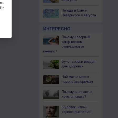
ить
ки
Погода в Санкт-
Петербурге 4 августа
ИНТЕРЕСНО
Почему северный
загар цветом
отличается от
южного?
Букет сирени вреден
для здоровья
Чай матча может
помочь аллергикам
Почему в ненастье
хочется спать?
5 уловок, чтобы
хорошо выспаться