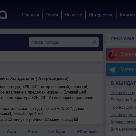
Главная
Поиск
Новости
Интересное
Климат
РЕКЛАМА
Магни
Метеон
ней в Хырдалане ( Азербайджан)
В ХЫРДА
ая погода, +28..30°, ветер северный, сильный,
ое давление в пределах нормы. .
Ближайшей
Прогноз пого
ть, температура +26..28°. Атмосферное давление в
Погода на 3 
Прогноз для 
ожидается ясная погода; ночью +26..28°, днем
ильный, порывы до 9 м/с.
Прогноз для 
погода; ночью +26..28°, днем +29..31°, ветер
аса 12 минут и уточнен 12 минут назад
Агропрогноз 
о 9 м/с.
Для метеочу
ожидается ясная погода; ночью +26..28°, днем
Агро
Авто
Г/м бури
УФ-индекс
енный.