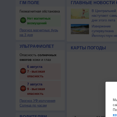
Г/М ПОЛЕ
ГЛАВНЫЕ НОВОСТИ 
В Центральной
Геомагнитная обстановка
наступают сам
Нет магнитных
дни этого лета
возмущений
Извержение
Прогноз магнитных бурь
супервулкана
на 3 дня
Йеллоустоун не
к уничтожению
цивилизации
УЛЬТРАФИОЛЕТ
КАРТЫ ПОГОДЫ
Опасность
солнечных
ожогов
кожи и глаз
6 августа
7 - высокая
опасность
7 августа
9 - высокая
опасность
Мы
Прогноз УФ-излучения
са
Солнца по часам
По
ко
ВОДИТЕЛЯМ