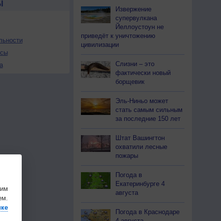
Ы
Извержение
супервулкана
Йеллоустоун не
приведёт к уничтожению
льности
цивилизации
осы
Слизни – это
а
фактически новый
борщевик
Эль-Ниньо может
стать самым сильным
за последние 150 лет
Штат Вашингтон
охватили лесные
пожары
Погода в
Екатеринбурге 4
шим
августа
ем.
ике
Погода в Краснодаре
4 августа