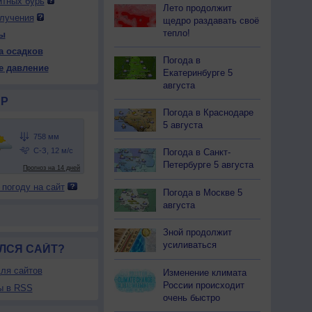
итных бурь
Лето продолжит
лучения
щедро раздавать своё
тепло!
ы
 ср
13 чт
13 чт
14 пт
14 пт
15 сб
15 сб
16 вс
а осадков
ень
Ночь
День
Ночь
День
Ночь
День
Ночь
Погода в
е давление
Екатеринбурге 5
августа
Р
Погода в Краснодаре
5 августа
57
758
757
758
758
758
757
757
30
+27
+30
+27
+29
+25
+27
+24
Погода в Санкт-
Петербурге 5 августа
53
61
44
53
43
65
46
58
 погоду на сайт
С
С-З
С
С
С
С
С
С-З
Погода в Москве 5
-12
3-6
3-6
7-12
10-15
10-15
10-15
12-17
августа
31
+28
+31
+28
+29
+26
+27
+26
Зной продолжит
усиливаться
ЛСЯ САЙТ?
ля сайтов
Изменение климата
России происходит
ы в RSS
очень быстро