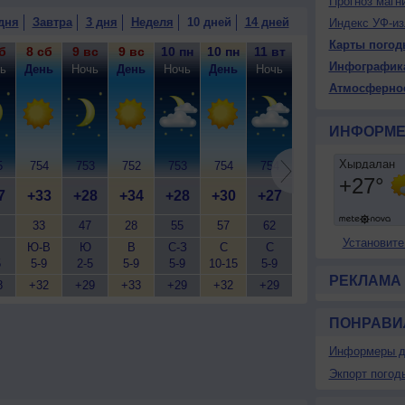
Прогноз магн
огода; ночью +27..29°, днем +33..35°, ветер юго-
дня
Завтра
3 дня
Неделя
10 дней
14 дней
Индекс УФ-из
Карты погод
б
8 сб
9 вс
9 вс
10 пн
10 пн
11 вт
11 вт
12 ср
12
Инфографик
ь
День
Ночь
День
Ночь
День
Ночь
День
Ночь
Д
Атмосферно
ИНФОРМЕ
5
754
753
752
753
754
754
754
756
7
7
+33
+28
+34
+28
+30
+27
+31
+27
+
33
47
28
55
57
62
49
63
Установите
Ю-В
Ю
В
С-З
С
С
С
С-З
5
5-9
2-5
5-9
5-9
10-15
5-9
7-12
5-9
7
РЕКЛАМА
8
+32
+29
+33
+29
+32
+29
+33
+29
+
ПОНРАВИ
Информеры д
Экпорт погод