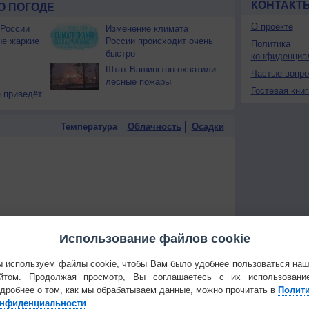
КОНТАКТ
О ПОГОДЕ
О проекте
 России
Изменение климата
ые жаркие
России происходит очень
Политика
быстро
конфиденциа
Штат Вашингтон охватили
Частые вопр
лесные пожары
Гостевая книг
 приведёт
Температура
Облачность
Осадки
Использование файлов cookie
 используем файлы cookie, чтобы Вам было удобнее пользоваться на
йтом. Продолжая просмотр, Вы соглашаетесь с их использовани
дробнее о том, как мы обрабатываем данные, можно прочитать в
Полит
нфиденциальности
.