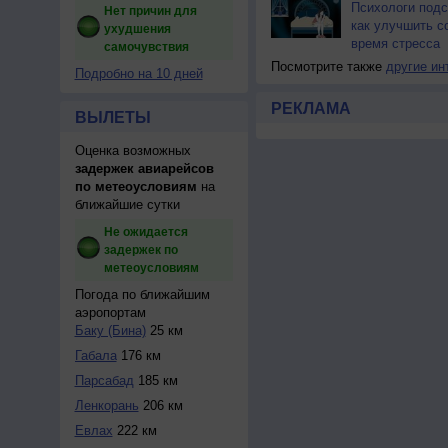
Психологи подс
Нет причин для
как улучшить с
ухудшения
время стресса
самочувствия
Посмотрите также
другие ин
Подробно на 10 дней
РЕКЛАМА
ВЫЛЕТЫ
Оценка возможных
задержек авиарейсов
по метеоусловиям
на
ближайшие сутки
Не ожидается
задержек по
метеоусловиям
Погода по ближайшим
аэропортам
Баку (Бина)
25 км
Габала
176 км
Парсабад
185 км
Ленкорань
206 км
Евлах
222 км