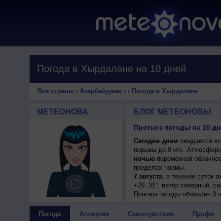
Погода в Хырдалане на 10 дней
Все страны
›
Азербайджан
›
›
Погода в Хырдалане
МЕТЕОНОВА
БЛОГ МЕТЕОНОВЫ
Прогноз погоды на 10 д
Сегодня днем
ожидается ясн
порывы до 9 м/с. Атмосферн
ночью
переменная облачнос
пределах нормы.
7 августа
, в течение суток 
+29..31°, ветер северный, с
7 августа
Прогноз погоды
, ожидается ясная 
обновлен 3 ч
северный, сильный, порывы д
8 августа
, в течение суток 
Погода
Аллергия
Самочувствие
Профи
+32..34°, ветер южный, умер