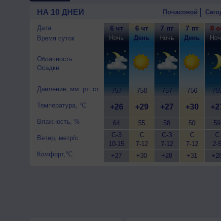
9 августа
, ожидается ясная п
НА 10 ДНЕЙ
Почасовой
Сего
восточный, умеренный.
Дата
6 чт
6 чт
7 пт
7 пт
8 с
Ночь
День
Ночь
День
Ноч
Время суток
Облачность
Осадки
Давление
, мм. рт. ст.
757
758
757
756
75
Температура, °C
+26
+29
+27
+30
+2
Влажность, %
64
55
58
50
59
С-З
С
С-З
С
С
Ветер, метр/с
10-15
7-12
7-12
7-12
2-
Комфорт,°C
+27
+30
+28
+31
+2