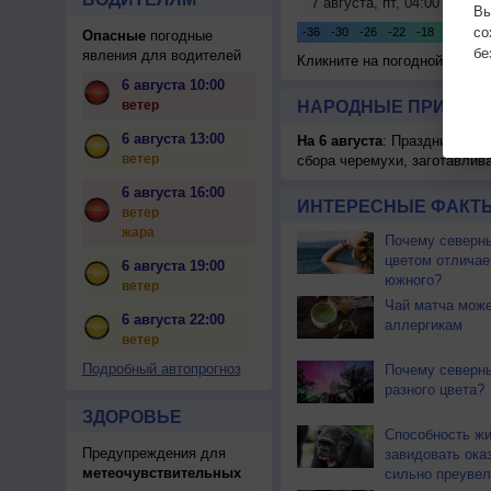
Вы
с
Опасные
погодные
бе
явления для водителей
Кликните на погодной карте
6 августа 10:00
ветер
НАРОДНЫЕ ПРИМЕТЫ
6 августа 13:00
На 6 августа
: Праздник жатв
ветер
сбора черемухи, заготавлив
6 августа 16:00
ИНТЕРЕСНЫЕ ФАКТЫ
ветер
жара
Почему северны
цветом отличае
6 августа 19:00
южного?
ветер
Чай матча може
6 августа 22:00
аллергикам
ветер
Подробный автопрогноз
Почему северн
разного цвета?
ЗДОРОВЬЕ
Способность ж
Предупреждения для
завидовать ока
метеочувствительных
сильно преувел