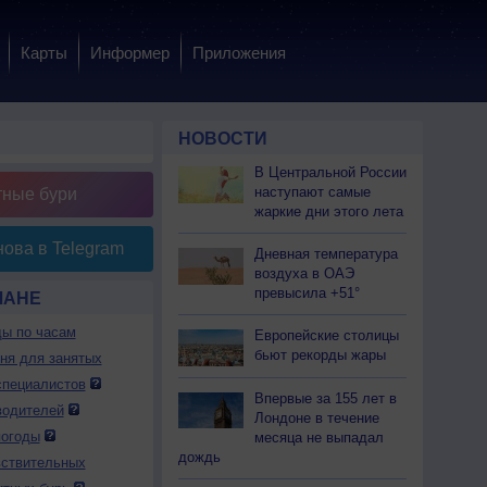
Карты
Информер
Приложения
НОВОСТИ
В Центральной России
наступают самые
тные бури
жаркие дни этого лета
ова в Telegram
Дневная температура
воздуха в ОАЭ
превысила +51°
ЛАНЕ
ды по часам
Европейские столицы
бьют рекорды жары
дня для занятых
специалистов
Впервые за 155 лет в
водителей
Лондоне в течение
погоды
месяца не выпадал
дождь
вствительных