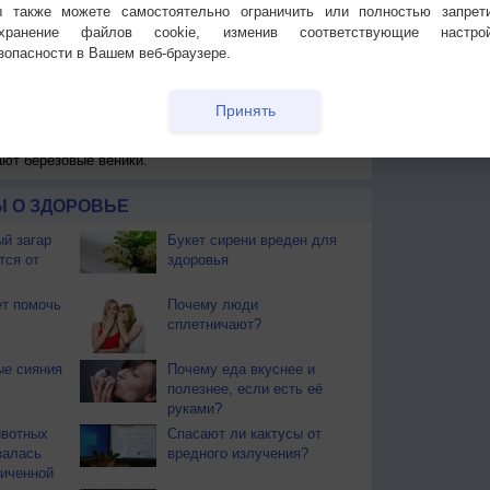
 также можете самостоятельно ограничить или полностью запрет
охранение файлов cookie, изменив соответствующие настрой
зопасности в Вашем веб-браузере.
 для получения подробных данных
 И ПРАЗДНИКИ
Принять
ы. Почти повсеместно поспел хлеб. Наступает пора
ают березовые веники.
 О ЗДОРОВЬЕ
й загар
Букет сирени вреден для
тся от
здоровья
т помочь
Почему люди
сплетничают?
ые сияния
Почему еда вкуснее и
полезнее, если есть её
руками?
ивотных
Спасают ли кактусы от
залась
вредного излучения?
иченной