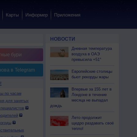
Карты
Информер
Приложения
НОВОСТИ
Дневная температура
воздуха в ОАЭ
тные бури
превысила +51°
ова в Telegram
Европейские столицы
бьют рекорды жары
Е
Впервые за 155 лет в
ды по часам
Лондоне в течение
месяца не выпадал
дня для занятых
дождь
специалистов
водителей
Лето продолжит
погоды
щедро раздавать своё
тепло!
вствительных