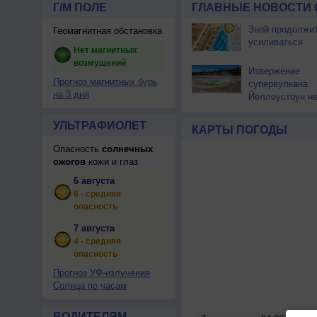
Г/М ПОЛЕ
ГЛАВНЫЕ НОВОСТИ 
Зной продолжи
Геомагнитная обстановка
усиливаться
Нет магнитных
возмущений
Извержение
Прогноз магнитных бурь
супервулкана
на 3 дня
Йеллоустоун не
к уничтожению
цивилизации
УЛЬТРАФИОЛЕТ
КАРТЫ ПОГОДЫ
Опасность
солнечных
ожогов
кожи и глаз
6 августа
6 - средняя
опасность
7 августа
4 - средняя
опасность
Прогноз УФ-излучения
Солнца по часам
ВОДИТЕЛЯМ