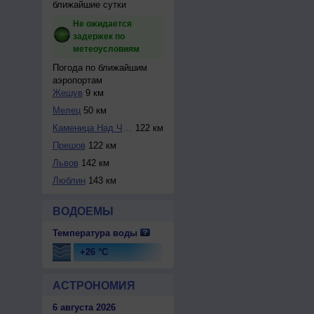
ближайшие сутки
Не ожидается
задержек по
метеоусловиям
Погода по ближайшим
аэропортам
Жешув
9 км
Мелец
50 км
Каменица Над Черо...
122 км
Прешов
122 км
Львов
142 км
Люблин
143 км
ВОДОЕМЫ
Температура воды
+26 °C
АСТРОНОМИЯ
6 августа 2026