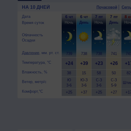
9 августа
, ожидается ясная 
НА 10 ДНЕЙ
Почасовой
Сего
Дата
6 чт
6 чт
7 пт
7 пт
8 с
Ночь
День
Ночь
День
Ноч
Время суток
Облачность
Осадки
Давление
, мм. рт. ст.
739
738
738
741
74
Температура, °C
+24
+39
+23
+26
+1
Влажность, %
38
15
58
50
82
Ю
Ю-З
С-З
С-З
Ветер, метр/с
Шти
3-6
3-6
3-6
5-9
Комфорт,°C
+25
+37
+25
+27
+1