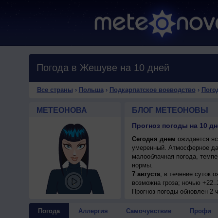
Погода в Жешуве на 10 дней
Все страны
›
Польша
›
Подкарпатское воеводство
›
Пого
МЕТЕОНОВА
БЛОГ МЕТЕОНОВЫ
Сегодня днем
ожидается ясн
умеренный. Атмосферное да
малооблачная погода, темпе
нормы.
7 августа
, в течение суток 
возможна гроза; ночью +22..
7 августа
Прогноз погоды
, ожидается перем
обновлен 2 
гроза; ночью +22..24°, днем
8 августа
, в течение суток 
Погода
Аллергия
Самочувствие
Профи
днем +27..29°, ветер северо