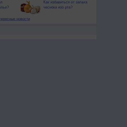
ол
Как избавиться от запаха
елье?
чеснока изо рта?
тересные новости