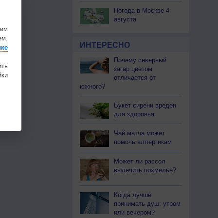
Погода в Москве 4
августа
шим
ем.
ИНТЕРЕСНО
ике
Почему северный
ить
загар цветом
ки
отличается от
южного?
Букет сирени вреден
для здоровья
Чай матча может
помочь аллергикам
Может ли рассол
вылечить похмелье?
Когда лучше
принимать душ: утром
или вечером?