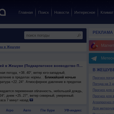
Главная
Поиск
Новости
Интересное
Климат
РЕКЛАМА
Магни
да в Жешуве
Метеон
Прогноз погоды на 10 дней в Жешуве (Подкарпатское воеводство Польша)
В ЖЕШУВ
ая погода, +38..40°, ветер юго-западный,
вление в пределах нормы. .
Ближайшей ночью
Прогноз пого
ратура +22..24°. Атмосферное давление в пределах
Погода на 3 
Прогноз для 
ожидается переменная облачность, небольшой дождь,
24°, днем +25..27°, ветер северный, умеренный.
Прогноз для 
енная облачность, небольшой дождь, возможна
часа 7 минут назад
Агропрогноз 
 +25..27°, ветер северный, умеренный.
Для метеочу
ожидается малооблачная погода; ночью +16..18°,
Агро
Авто
Г/м бури
УФ-индекс
-западный, умеренный.