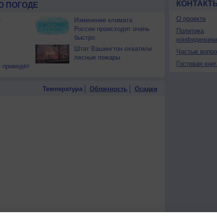
КОНТАКТ
О ПОГОДЕ
О проекте
т
Изменение климата
России происходит очень
Политика
быстро
конфиденциа
Штат Вашингтон охватили
Частые вопр
лесные пожары
Гостевая книг
 приведёт
Температура
Облачность
Осадки