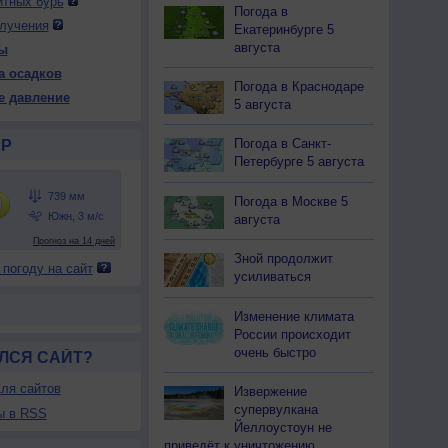
итных бурь
Погода в
лучения
Екатеринбурге 5
августа
ы
 ср
13 чт
13 чт
14 пт
14 пт
15 сб
15 сб
16 вс
а осадков
ень
Ночь
День
Ночь
День
Ночь
День
Ночь
Погода в Краснодаре
е давление
5 августа
Погода в Санкт-
Р
Петербурге 5 августа
42
742
742
742
741
740
738
736
Погода в Москве 5
33
+19
+32
+17
+34
+18
+35
+21
августа
18
49
20
56
16
52
16
37
Зной продолжит
 погоду на сайт
С
Ю
С-З
С
Ю-В
С-В
Ю
усиливаться
Штиль
-6
2-5
5-9
3-6
2-5
3-6
3-6
31
+19
+30
+17
+31
+18
+33
+25
Изменение климата
России происходит
очень быстро
ЛСЯ САЙТ?
ля сайтов
Извержение
супервулкана
ы в RSS
Йеллоустоун не
приведёт к уничтожению