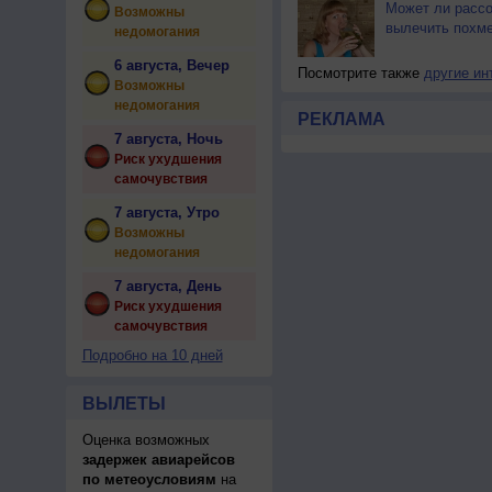
Может ли расс
Возможны
вылечить похм
недомогания
6 августа, Вечер
Посмотрите также
другие ин
Возможны
недомогания
РЕКЛАМА
7 августа, Ночь
Риск ухудшения
самочувствия
7 августа, Утро
Возможны
недомогания
7 августа, День
Риск ухудшения
самочувствия
Подробно на 10 дней
ВЫЛЕТЫ
Оценка возможных
задержек авиарейсов
по метеоусловиям
на