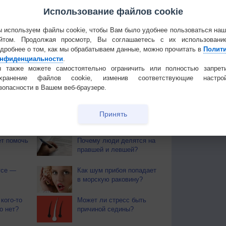
Использование файлов cookie
 для получения подробных данных
 используем файлы cookie, чтобы Вам было удобнее пользоваться на
йтом. Продолжая просмотр, Вы соглашаетесь с их использовани
 И ПРАЗДНИКИ
дробнее о том, как мы обрабатываем данные, можно прочитать в
Полит
нфиденциальности
.
ы. Почти повсеместно поспел хлеб. Наступает пора
 также можете самостоятельно ограничить или полностью запрет
ают березовые веники.
охранение файлов cookie, изменив соответствующие настрой
зопасности в Вашем веб-браузере.
 О ЗДОРОВЬЕ
й загар
Букет сирени вреден для
Принять
тся от
здоровья
т помочь
Почему люди делятся на
правшей и левшей?
усе —
Как шум прибоя попадает
в морскую раковину?
кого-то
Может ли стресс быть
о нет?
причиной седины?