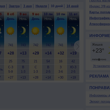
Прогноз магн
погода; ночью +12..14°, днем +28..30°, ветер слабый.
дня
Завтра
3 дня
Неделя
10 дней
14 дней
Индекс УФ-из
Карты погод
б
8 сб
9 вс
9 вс
10 пн
10 пн
11 вт
11 вт
12 ср
12
Инфографик
ь
День
Ночь
День
Ночь
День
Ночь
День
Ночь
Д
Атмосферно
ИНФОРМЕ
1
741
743
742
742
741
740
740
742
7
7
+28
+13
+29
+14
+32
+19
+34
+16
+
25
75
21
54
16
42
17
56
Установите
С-З
В
С
В
З
Ю-З
З
В
ль
5-9
1-3
1-3
2-5
3-6
2-5
5-9
1-3
3
РЕКЛАМА
7
+27
+13
+28
+14
+30
+19
+31
+16
+
ПОНРАВИ
Информеры д
Экпорт погод