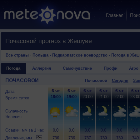
Главная
Пои
Почасовой прогноз в Жешуве
Все страны
›
Польша
›
Подкарпатское воеводство
›
Погода в Жеш
Погода
Аллергия
Самочувствие
Профи
Агро
ПОЧАСОВОЙ
Почасовой
Сегодня
Зав
6 чт
6 чт
6 чт
6 чт
6 чт
6 чт
Дата
18:00
19:00
20:00
21:00
22:00
23:0
Время суток
Облачность
Явления
Осадки, мм за 1 час
0.0
0.0
0.0
0.0
0.0
0.0
Давление, мм
736
736
737
739
739
740