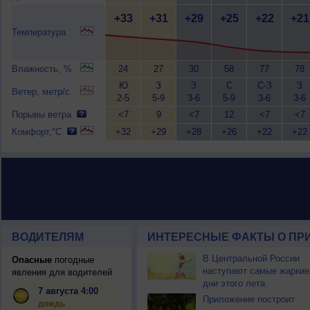
+33
+31
+29
+25
+22
+21
Температура
Влажность, %
24
27
30
58
77
78
Ю
З
З
С
С-З
З
Ветер, метр/с
2-5
5-9
3-6
5-9
3-6
3-6
Порывы ветра
<7
9
<7
12
<7
<7
Комфорт,°C
+32
+29
+28
+26
+22
+22
ВОДИТЕЛЯМ
ИНТЕРЕСНЫЕ ФАКТЫ О ПР
В Центральной России
Опасные
погодные
наступают самые жаркие
явления для водителей
дни этого лета
7 августа 4:00
Приложение построит
дождь