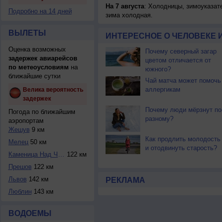
На 7 августа
: Холодницы, зимоуказат
Подробно на 14 дней
зима холодная.
ВЫЛЕТЫ
ИНТЕРЕСНОЕ О ЧЕЛОВЕКЕ 
Оценка возможных
Почему северный загар
задержек авиарейсов
цветом отличается от
по метеоусловиям
на
южного?
ближайшие сутки
Чай матча может помочь
аллергикам
Велика вероятность
задержек
Почему люди мёрзнут по
Погода по ближайшим
разному?
аэропортам
Жешув
9 км
Как продлить молодость
Мелец
50 км
и отодвинуть старость?
Каменица Над Черо...
122 км
Прешов
122 км
Львов
142 км
РЕКЛАМА
Люблин
143 км
ВОДОЕМЫ