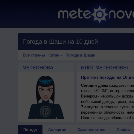
Погода в Шаши на 10 дней
Все страны
›
Китай
›
›
Погода в Шаши
МЕТЕОНОВА
БЛОГ МЕТЕОНОВЫ
Прогноз погоды на 10 дн
Сегодня днем
ожидается пе
гроза, +32..34°, ветер севе
Вечером - небольшой дождь,
небольшой дождь, гроза, те
7 августа
, в течение суток 
переменная облачность, неб
днем +32..34°, ветер северо
Прогноз погоды
обновлен 4 ч
8 августа
, ожидается малооб
днем +32..34°, ветер северо
Погода
Аллергия
Самочувствие
Профи
9 августа
, в течение суток 