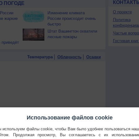
КОНТАКТ
О ПОГОДЕ
О проекте
 России
Изменение климата
ые жаркие
России происходит очень
Политика
быстро
конфиденциа
Штат Вашингтон охватили
Частые вопр
лесные пожары
Гостевая книг
 приведёт
Температура
Облачность
Осадки
Использование файлов cookie
 используем файлы cookie, чтобы Вам было удобнее пользоваться на
йтом. Продолжая просмотр, Вы соглашаетесь с их использовани