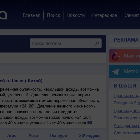
Главная
Поиск
Новости
Интересное
Климат
РЕКЛАМА
Магни
Метеон
ей в Шаши ( Китай)
В ШАШИ
ременная облачность, небольшой дождь, возможна
рный, умеренный. Давление немного ниже нормы. .
Прогноз пого
 гроза.
Ближайшей ночью
переменная облачность,
Погода на 3 
мпература +24..26°. Давление немного ниже нормы.
Прогноз для 
на фоне пониженного давления ожидается
ольшой дождь, возможна гроза; ночью +24..26°,
Прогноз для 
-восточный, умеренный.
аса 40 минут и уточнен 1 час 40 минут назад
Агропрогноз 
лачная погода, небольшой дождь; ночью +25..27°,
Для метеочу
-восточный, умеренный.
Агро
Авто
Г/м бури
УФ-индекс
на фоне пониженного давления ожидается ясная