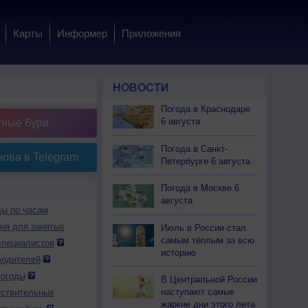
Карты
Информер
Приложения
НОВОСТИ
Погода в Краснодаре
6 августа
тные бури
Погода в Санкт-
ова в Telegram
Петербурге 6 августа
Погода в Москве 6
августа
ды по часам
дня для занятых
Июль в России стал
самым тёплым за всю
специалистов
историю
водителей
погоды
В Центральной России
наступают самые
вствительных
жаркие дни этого лета