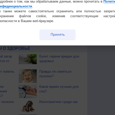
дробнее о том, как мы обрабатываем данные, можно прочитать в
Полит
нфиденциальности
.
 также можете самостоятельно ограничить или полностью запрет
 для получения подробных данных
охранение файлов cookie, изменив соответствующие настрой
зопасности в Вашем веб-браузере.
 И ПРАЗДНИКИ
ы. Почти повсеместно поспел хлеб. Наступает пора
Принять
ают березовые веники.
 О ЗДОРОВЬЕ
й загар
Букет сирени вреден для
тся от
здоровья
т помочь
Правда ли смеяться
полезно?
ли
Какое время лучшее для
ения
сна?
х?
 полезно
Инопланетяне среди нас