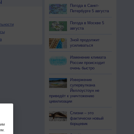
Ы
Погода в Санкт-
Петербурге 5 августа
Погода в Москве 5
льности
августа
осы
а
Зной продолжит
усиливаться
Изменение климата
России происходит
очень быстро
Извержение
супервулкана
Йеллоустоун не
приведёт к уничтожению
цивилизации
Слизни – это
фактически новый
борщевик
шим
ем.