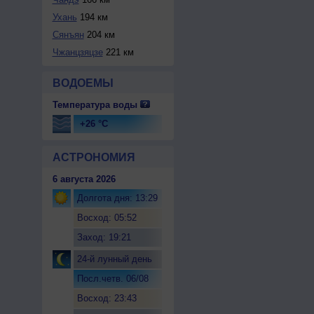
Ухань
194 км
Сянъян
204 км
Чжанцзяцзе
221 км
ВОДОЕМЫ
Температура воды
+26 °C
АСТРОНОМИЯ
6 августа 2026
Долгота дня: 13:29
Восход: 05:52
Заход: 19:21
24-й лунный день
Посл.четв. 06/08
Восход: 23:43