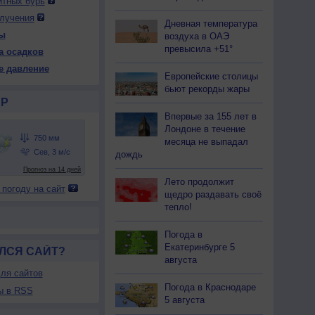
итных бурь
лучения
Дневная температура
ы
воздуха в ОАЭ
 ср
13 чт
13 чт
14 пт
14 пт
15 сб
15 сб
16 вс
превысила +51°
а осадков
ень
Ночь
День
Ночь
День
Ночь
День
Ночь
е давление
Европейские столицы
бьют рекорды жары
Р
Впервые за 155 лет в
45
746
745
746
745
745
746
748
Лондоне в течение
месяца не выпадал
33
+25
+34
+25
+35
+25
+33
+24
дождь
64
90
50
68
46
70
54
77
Лето продолжит
 погоду на сайт
Ю
Ю-З
С-З
З
Ю-З
Ю
С-В
З
щедро раздавать своё
-3
3-6
1-3
3-6
3-6
3-6
3-6
2-5
тепло!
41
+27
+38
+26
+39
+26
+38
+25
Погода в
Екатеринбурге 5
ЛСЯ САЙТ?
августа
ля сайтов
Погода в Краснодаре
ы в RSS
5 августа