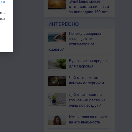
Эль-Ниньо может
ике
стать самым сильным
за последние 150 лет
ить
ки
ИНТЕРЕСНО
Почему северный
загар цветом
отличается от
южного?
Букет сирени вреден
для здоровья
Чай матча может
помочь аллергикам
Действительно ли
комнатные растения
очищают воздух?
Имя человека влияет
на его внешность