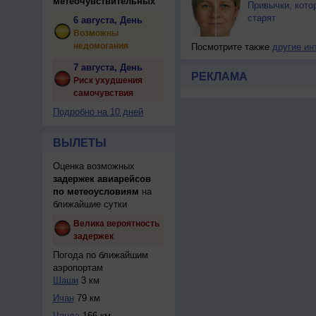
метеочувствительных
Привычки, кото
старят
6 августа, День
Возможны
недомогания
Посмотрите также
другие ин
7 августа, День
РЕКЛАМА
Риск ухудшения
самочувствия
Подробно на 10 дней
ВЫЛЕТЫ
Оценка возможных
задержек авиарейсов
по метеоусловиям
на
ближайшие сутки
Велика вероятность
задержек
Погода по ближайшим
аэропортам
Шаши
3 км
Ичан
79 км
Чандэ
166 км