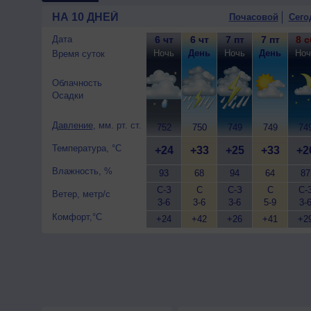
погода; ночью +24..26°, дне
НА 10 ДНЕЙ
Почасовой
Сего
м/с.
10 августа
, ожидается ясная
Дата
6 чт
6 чт
7 пт
7 пт
8 с
северный, сильный, порывы д
Ночь
День
Ночь
День
Ноч
Время суток
Облачность
Осадки
Давление
, мм. рт. ст.
752
750
749
749
74
Температура, °C
+24
+33
+25
+33
+2
Влажность, %
93
68
94
64
87
С-З
С
С-З
С
С-
Ветер, метр/с
3-6
3-6
3-6
5-9
3-
Комфорт,°C
+24
+42
+26
+41
+2