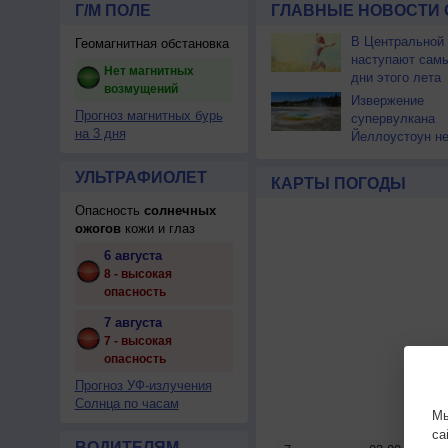
Г/М ПОЛЕ
ГЛАВНЫЕ НОВОСТИ 
В Центральной
Геомагнитная обстановка
наступают сам
Нет магнитных
дни этого лета
возмущений
Извержение
Прогноз магнитных бурь
супервулкана
на 3 дня
Йеллоустоун не
к уничтожению
цивилизации
УЛЬТРАФИОЛЕТ
КАРТЫ ПОГОДЫ
Опасность
солнечных
ожогов
кожи и глаз
6 августа
8 - высокая
опасность
7 августа
7 - высокая
опасность
Прогноз УФ-излучения
Солнца по часам
Мы
са
ВОДИТЕЛЯМ