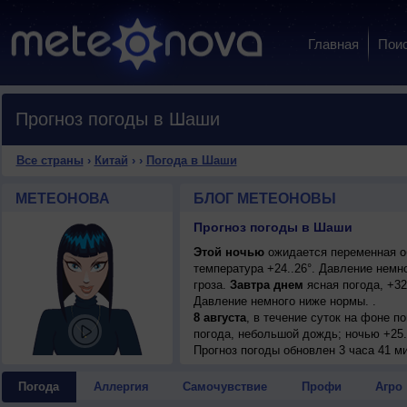
Главная
Пои
Прогноз погоды в Шаши
Все страны
›
Китай
›
›
Погода в Шаши
МЕТЕОНОВА
БЛОГ МЕТЕОНОВЫ
Прогноз погоды в Шаши
Этой ночью
ожидается переменная об
температура +24..26°. Давление немн
гроза.
Завтра днем
ясная погода, +32
Давление немного ниже нормы. .
8 августа
, в течение суток на фоне 
погода, небольшой дождь; ночью +25..
восточный, умеренный.
Прогноз погоды
обновлен 3 часа 41 м
9 августа
, в течение суток на фоне 
погода; ночью +24..26°, днем +29..31
Погода
Аллергия
Самочувствие
Профи
Агро
м/с.