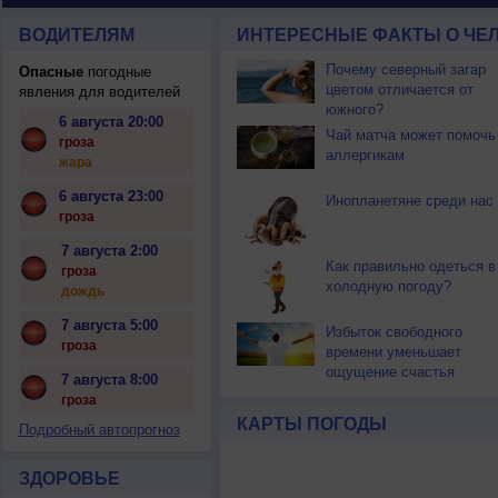
ВОДИТЕЛЯМ
ИНТЕРЕСНЫЕ ФАКТЫ О ЧЕЛ
Почему северный загар
Опасные
погодные
цветом отличается от
явления для водителей
южного?
6 августа 20:00
Чай матча может помочь
гроза
аллергикам
жара
6 августа 23:00
Инопланетяне среди нас
гроза
7 августа 2:00
Как правильно одеться в
гроза
холодную погоду?
дождь
7 августа 5:00
Избыток свободного
гроза
времени уменьшает
ощущение счастья
7 августа 8:00
гроза
КАРТЫ ПОГОДЫ
Подробный автопрогноз
ЗДОРОВЬЕ