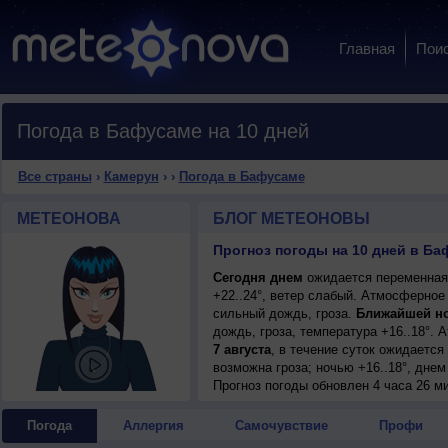
Главная
Пои
Погода в Бафусаме на 10 дней
Все страны
›
Камерун
›
›
Погода в Бафусаме
МЕТЕОНОВА
БЛОГ МЕТЕОНОВЫ
Прогноз погоды на 10 дней в Ба
Сегодня днем
ожидается переменная 
+22..24°, ветер слабый. Атмосферное
сильный дождь, гроза.
Ближайшей н
дождь, гроза, температура +16..18°.
7 августа
, в течение суток ожидаетс
возможна гроза; ночью +16..18°, днем 
7 августа
Прогноз погоды
, ожидается переменная обл
обновлен 4 часа 26 ми
ночью +16..18°, днем +22..24°, ветер 
8 августа
, в течение суток ожидаетс
Погода
Аллергия
Самочувствие
Профи
возможна гроза; ночью +16..18°, днем 