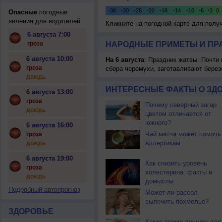
Опасные
погодные
явления для водителей
Кликните на погодной карте для пол
6 августа 7:00
гроза
НАРОДНЫЕ ПРИМЕТЫ И ПР
6 августа 10:00
На 6 августа
: Праздник жатвы. Почти
гроза
сбора черемухи, заготавливают берез
дождь
ИНТЕРЕСНЫЕ ФАКТЫ О ЗД
6 августа 13:00
гроза
Почему северный загар
дождь
цветом отличается от
южного?
6 августа 16:00
Чай матча может помочь
гроза
аллергикам
дождь
6 августа 19:00
Как снизить уровень
гроза
холестерина: факты и
дождь
домыслы
Подробный автопрогноз
Может ли рассол
вылечить похмелье?
ЗДОРОВЬЕ
Какое время лучшее для