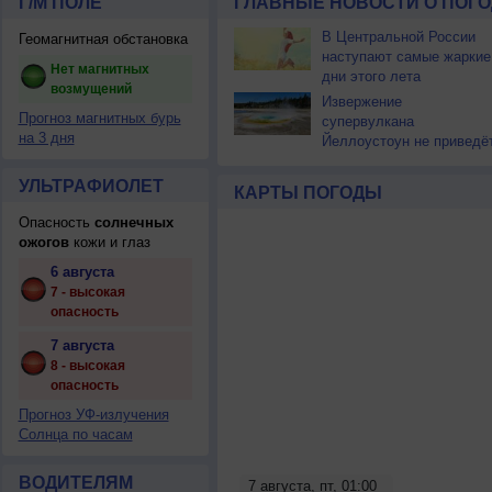
Г/М ПОЛЕ
ГЛАВНЫЕ НОВОСТИ О ПОГО
В Центральной России
Геомагнитная обстановка
наступают самые жаркие
Нет магнитных
дни этого лета
возмущений
Извержение
Прогноз магнитных бурь
супервулкана
на 3 дня
Йеллоустоун не приведё
к уничтожению
цивилизации
УЛЬТРАФИОЛЕТ
КАРТЫ ПОГОДЫ
Опасность
солнечных
ожогов
кожи и глаз
6 августа
7 - высокая
опасность
7 августа
8 - высокая
опасность
Прогноз УФ-излучения
Солнца по часам
ВОДИТЕЛЯМ