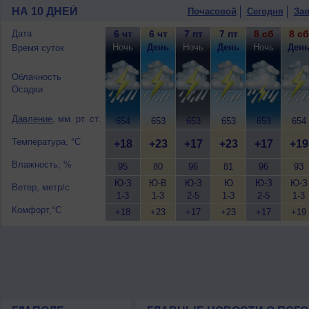
9 августа
, ожидается переменная обл
НА 10 ДНЕЙ
Почасовой
Сегодня
Зав
ночью +16..18°, днем +22..24°, ветер 
Дата
6 чт
6 чт
7 пт
7 пт
8 сб
8 сб
Ночь
День
Ночь
День
Ночь
Ден
Время суток
Облачность
Осадки
Давление
, мм. рт. ст.
654
653
653
653
653
654
Температура, °C
+18
+23
+17
+23
+17
+19
Влажность, %
95
80
96
81
96
93
Ю-З
Ю-В
Ю-З
Ю
Ю-З
Ю-З
Ветер, метр/с
1-3
1-3
2-5
1-3
2-5
1-3
Комфорт,°C
+18
+23
+17
+23
+17
+19