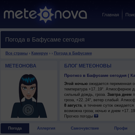
Главная
Пои
Погода в Бафусаме сегодня
Все страны
›
Камерун
›
›
Погода в Бафусаме
МЕТЕОНОВА
БЛОГ МЕТЕОНОВЫ
Прогноз в Бафусаме сегодня ( К
Этой ночью
ожидается переменная об
температура +17..19°. Атмосферное д
сильный дождь, гроза.
Завтра днем
п
гроза, +22..24°, ветер слабый. Атмос
8 августа
, в течение суток ожидаетс
возможна гроза; ночью и днем +17..19
Прогноз погоды
Погода
Аллергия
Самочувствие
Профи