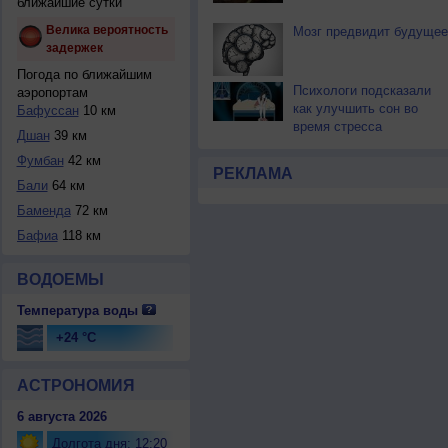
ближайшие сутки
Велика вероятность
Мозг предвидит будущее
задержек
Погода по ближайшим
Психологи подсказали
аэропортам
как улучшить сон во
Бафуссан
10 км
время стресса
Дшан
39 км
Фумбан
42 км
РЕКЛАМА
Бали
64 км
Баменда
72 км
Бафиа
118 км
ВОДОЕМЫ
Температура воды
+24 °C
АСТРОНОМИЯ
6 августа 2026
Долгота дня: 12:20