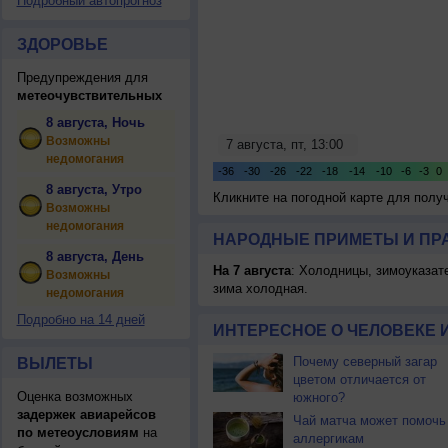
Подробный автопрогноз
ЗДОРОВЬЕ
Предупреждения для
метеочувствительных
8 августа, Ночь
Возможны
недомогания
8 августа, Утро
Кликните на погодной карте для пол
Возможны
недомогания
НАРОДНЫЕ ПРИМЕТЫ И ПР
8 августа, День
На 7 августа
: Холодницы, зимоуказат
Возможны
зима холодная.
недомогания
Подробно на 14 дней
ИНТЕРЕСНОЕ О ЧЕЛОВЕКЕ 
Почему северный загар
ВЫЛЕТЫ
цветом отличается от
Оценка возможных
южного?
задержек авиарейсов
Чай матча может помочь
по метеоусловиям
на
аллергикам