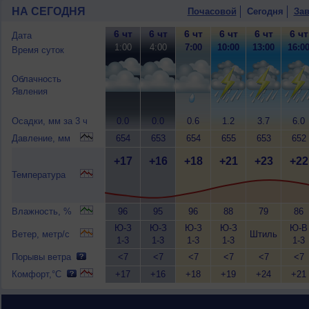
НА СЕГОДНЯ
Почасовой
Сегодня
Зав
6 чт
6 чт
6 чт
6 чт
6 чт
6 чт
Дата
1:00
4:00
7:00
10:00
13:00
16:0
Время суток
Облачность
Явления
Осадки, мм за 3 ч
0.0
0.0
0.6
1.2
3.7
6.0
Давление, мм
654
653
654
655
653
652
+17
+16
+18
+21
+23
+22
Температура
Влажность, %
96
95
96
88
79
86
Ю-З
Ю-З
Ю-З
Ю-З
Ю-В
Ветер, метр/с
Штиль
1-3
1-3
1-3
1-3
1-3
Порывы ветра
<7
<7
<7
<7
<7
<7
Комфорт,°C
+17
+16
+18
+19
+24
+21