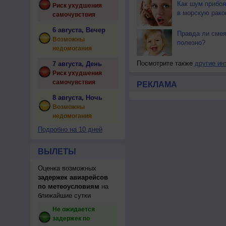
Как шум прибоя
Риск ухудшения
в морскую рако
самочувствия
6 августа, Вечер
Правда ли смея
Возможны
полезно?
недомогания
Посмотрите также
другие ин
7 августа, День
Риск ухудшения
самочувствия
РЕКЛАМА
8 августа, Ночь
Возможны
недомогания
Подробно на 10 дней
ВЫЛЕТЫ
Оценка возможных
задержек авиарейсов
по метеоусловиям
на
ближайшие сутки
Не ожидается
задержек по