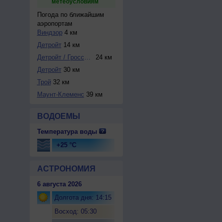
метеоусловиям
Погода по ближайшим
аэропортам
Виндзор
4 км
Детройт
14 км
Детройт / Гроссе ...
24 км
Детройт
30 км
Трой
32 км
Маунт-Клеменс
39 км
ВОДОЕМЫ
Температура воды
+25 °C
АСТРОНОМИЯ
6 августа 2026
Долгота дня: 14:15
Восход: 05:30