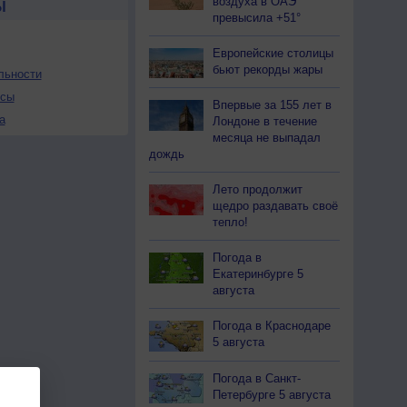
воздуха в ОАЭ
Ы
превысила +51°
Европейские столицы
бьют рекорды жары
льности
осы
Впервые за 155 лет в
а
Лондоне в течение
месяца не выпадал
дождь
Лето продолжит
щедро раздавать своё
тепло!
Погода в
Екатеринбурге 5
августа
Погода в Краснодаре
5 августа
Погода в Санкт-
Петербурге 5 августа