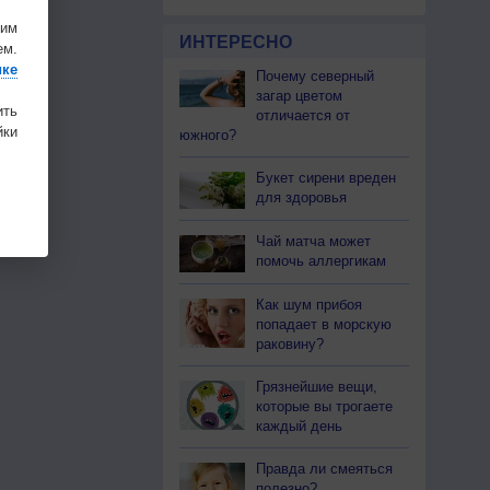
шим
ИНТЕРЕСНО
ем.
ике
Почему северный
загар цветом
ить
отличается от
ки
южного?
Букет сирени вреден
для здоровья
Чай матча может
помочь аллергикам
Как шум прибоя
попадает в морскую
раковину?
Грязнейшие вещи,
которые вы трогаете
каждый день
Правда ли смеяться
полезно?