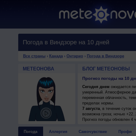
Погода в Виндзоре на 10 дней
Все страны
›
Канада
›
Онтарио
›
Погода в Виндзоре
МЕТЕОНОВА
БЛОГ МЕТЕОНОВЫ
Прогноз погоды на 10 дн
Сегодня днем
ожидается пер
умеренный. Атмосферное да
переменная облачность, тем
пределах нормы.
7 августа
, в течение суток 
возможна гроза; ночью +22..
8 августа
Прогноз погоды
, ожидается перем
обновлен 4 ч
гроза; ночью +21..23°, днем
9 августа
, в течение суток 
Погода
Аллергия
Самочувствие
Профи
днем +28..30°, ветер юго-за