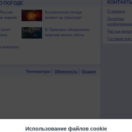
КОНТАКТ
О ПОГОДЕ
О проекте
 России
Космическая погода
ые жаркие
влияет на транспорт
Политика
конфиденциа
строит
В Приморье обнаружены
Частые вопр
тень
морские волны тепла
Гостевая книг
 охватили
Температура
Облачность
Осадки
Использование файлов cookie