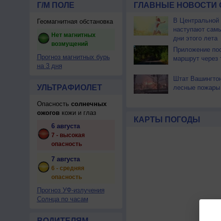
Г/М ПОЛЕ
ГЛАВНЫЕ НОВОСТИ 
В Центральной
Геомагнитная обстановка
наступают сам
Нет магнитных
дни этого лета
возмущений
Приложение по
Прогноз магнитных бурь
маршрут через 
на 3 дня
Штат Вашингтон
УЛЬТРАФИОЛЕТ
лесные пожары
Опасность
солнечных
ожогов
кожи и глаз
КАРТЫ ПОГОДЫ
6 августа
7 - высокая
опасность
7 августа
6 - средняя
опасность
Прогноз УФ-излучения
Солнца по часам
ВОДИТЕЛЯМ