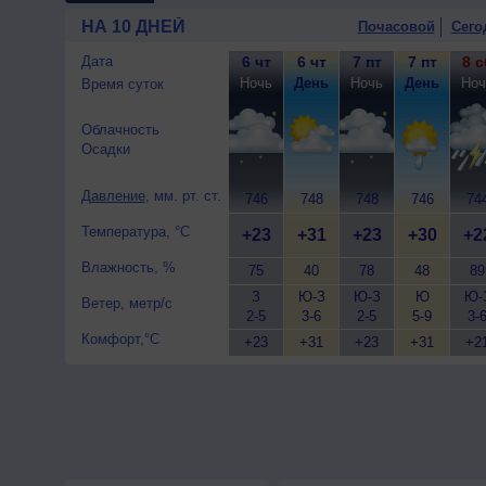
10 августа
, ожидается пере
НА 10 ДНЕЙ
Почасовой
Сего
ночью +20..22°, днем +29..3
Дата
6 чт
6 чт
7 пт
7 пт
8 с
Ночь
День
Ночь
День
Ноч
Время суток
Облачность
Осадки
Давление
, мм. рт. ст.
746
748
748
746
74
Температура, °C
+23
+31
+23
+30
+2
Влажность, %
75
40
78
48
89
З
Ю-З
Ю-З
Ю
Ю-
Ветер, метр/с
2-5
3-6
2-5
5-9
3-
Комфорт,°C
+23
+31
+23
+31
+2