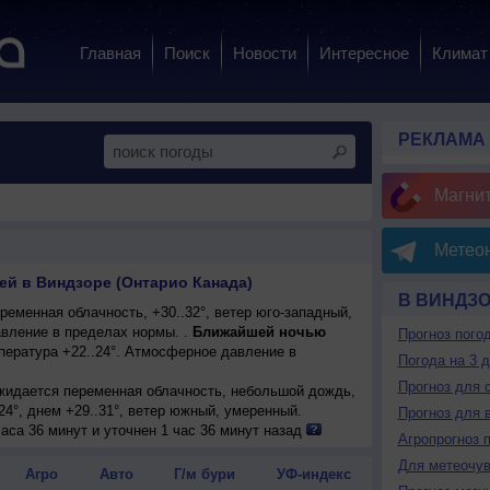
Главная
Поиск
Новости
Интересное
Климат
РЕКЛАМА
Магни
Метеон
ей в Виндзоре (Онтарио Канада)
В ВИНДЗ
еменная облачность, +30..32°, ветер юго-западный,
вление в пределах нормы. .
Ближайшей ночью
Прогноз пого
пература +22..24°. Атмосферное давление в
Погода на 3 
Прогноз для 
ожидается переменная облачность, небольшой дождь,
24°, днем +29..31°, ветер южный, умеренный.
Прогноз для 
енная облачность, небольшой дождь, возможна
аса 36 минут и уточнен 1 час 36 минут назад
Агропрогноз 
 +32..34°, ветер юго-западный, умеренный.
Для метеочу
ожидается переменная облачность; ночью +20..22°,
Агро
Авто
Г/м бури
УФ-индекс
падный, умеренный.