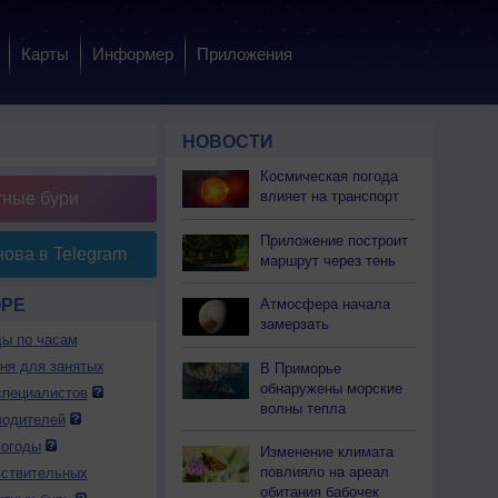
Карты
Информер
Приложения
НОВОСТИ
Космическая погода
влияет на транспорт
тные бури
Приложение построит
ова в Telegram
маршрут через тень
ОРЕ
Атмосфера начала
замерзать
ды по часам
дня для занятых
В Приморье
обнаружены морские
специалистов
волны тепла
водителей
погоды
Изменение климата
повлияло на ареал
вствительных
обитания бабочек