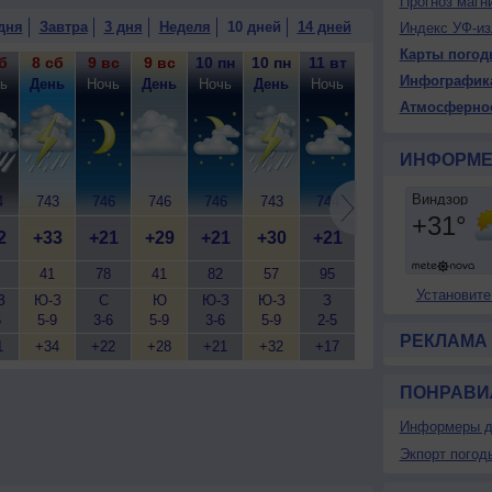
Прогноз магн
менная облачность, сильный дождь, возможна гроза;
дня
Завтра
3 дня
Неделя
10 дней
14 дней
Индекс УФ-из
1°, ветер юго-западный, умеренный.
Карты погод
б
8 сб
9 вс
9 вс
10 пн
10 пн
11 вт
11 вт
12 ср
12
Инфографик
ь
День
Ночь
День
Ночь
День
Ночь
День
Ночь
Д
Атмосферно
ИНФОРМЕ
4
743
746
746
746
743
744
744
744
7
2
+33
+21
+29
+21
+30
+21
+30
+19
+
41
78
41
82
57
95
48
94
Установите
З
Ю-З
С
Ю
Ю-З
Ю-З
З
Ю-З
С-З
Ю
6
5-9
3-6
5-9
3-6
5-9
2-5
1-3
2-5
1
РЕКЛАМА
1
+34
+22
+28
+21
+32
+17
+32
+19
+
ПОНРАВИ
Информеры д
Экпорт погод