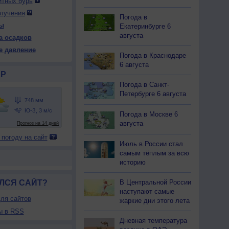
итных бурь
лучения
Погода в
ы
Екатеринбурге 6
 ср
13 чт
13 чт
14 пт
14 пт
15 сб
15 сб
16 вс
августа
а осадков
ень
Ночь
День
Ночь
День
Ночь
День
Ночь
е давление
Погода в Краснодаре
6 августа
Р
Погода в Санкт-
43
740
740
745
748
748
748
747
Петербурге 6 августа
28
+21
+29
+18
+26
+20
+19
+18
Погода в Москве 6
августа
45
93
49
86
37
75
90
88
 погоду на сайт
-В
Ю-В
З
С
С-В
Ю-З
В
С
Июль в России стал
-3
3-6
5-9
3-6
1-3
1-3
2-5
1-3
самым тёплым за всю
28
+19
+30
+18
+26
+20
+19
+18
историю
В Центральной России
ЛСЯ САЙТ?
наступают самые
ля сайтов
жаркие дни этого лета
ы в RSS
Дневная температура